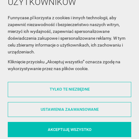
UŻYTKOWNIKÓW
Funnycase.pl korzysta z cookies i innych technologii, aby
INFORMACJA O SKLEPIE

zapewnić niezawodność i bezpieczeństwo naszych witryn,
mierzyć ich wydajność, zapewniać spersonalizowane
INFORMACJE

doświadczenia zakupowe i spersonalizowane reklamy. W tym
celu zbieramy informacje o użytkownikach, ich zachowaniu i
OBSŁUGA KLIENTA

urządzeniach.
WSPÓŁPRACA

Kliknięcie przycisku „Akceptuj wszystko” oznacza zgodę na
wykorzystywanie przez nas plików cookie.
ŚLEDŹ NAS NA FACEBOOKU

TYLKO TE NIEZBĘDNE
Made with
❤
in Poland
USTAWIENIA ZAAWANSOWANE
AKCEPTUJĘ WSZYSTKO