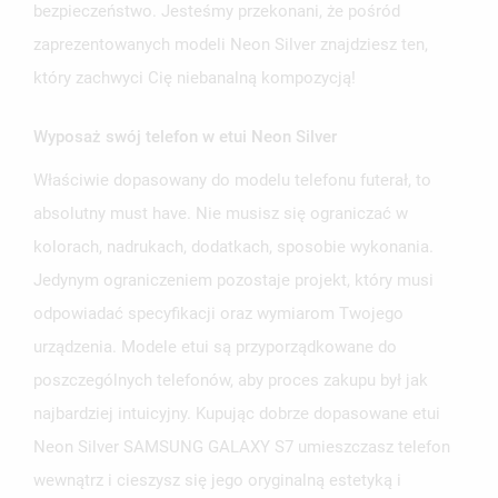
bezpieczeństwo. Jesteśmy przekonani, że pośród
zaprezentowanych modeli Neon Silver znajdziesz ten,
który zachwyci Cię niebanalną kompozycją!
Wyposaż swój telefon w etui Neon Silver
UTWÓRZ LISTĘ ŻYCZEŃ
Właściwie dopasowany do modelu telefonu futerał, to
ZALOGUJ SIĘ
absolutny must have. Nie musisz się ograniczać w
NAZWA LISTY ŻYCZEŃ
MUSISZ BYĆ ZALOGOWANY BY ZAPISAĆ PRODUKTY NA
kolorach, nadrukach, dodatkach, sposobie wykonania.
MOJE LISTY ŻYCZEŃ
SWOJEJ LIŚCIE ŻYCZEŃ.
Jedynym ograniczeniem pozostaje projekt, który musi
UTWÓRZ NOWĄ LISTĘ
add_circle_outline
odpowiadać specyfikacji oraz wymiarom Twojego
ANULUJ
ZALOGUJ SIĘ
urządzenia. Modele etui są przyporządkowane do
ANULUJ
UTWÓRZ LISTĘ ŻYCZEŃ
poszczególnych telefonów, aby proces zakupu był jak
najbardziej intuicyjny. Kupując dobrze dopasowane etui
Neon Silver SAMSUNG GALAXY S7 umieszczasz telefon
wewnątrz i cieszysz się jego oryginalną estetyką i