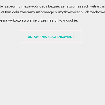
, aby zapewnić niezawodność i bezpieczeństwo naszych witryn,
W tym celu zbieramy informacje o użytkownikach, ich zachowan
dę na wykorzystywanie przez nas plików cookie.
ACJE
OBSŁUGA KLIENTA
WSPÓŁPRA
USTAWIENIA ZAAWANSOWANE
ZWROTY I WYMIANY
DLA FIRM
N KODÓW
PŁATNOŚCI I DOSTAWY
DLA GRAFIKÓW
CH
ŚLEDZENIE PRZESYŁKI
DOŁĄCZ DO NAS
N
FAQ
NASZE SOCIAL 
PRYWATNOŚCI
KONTAKT Z NAMI
N NEWSLETTERA