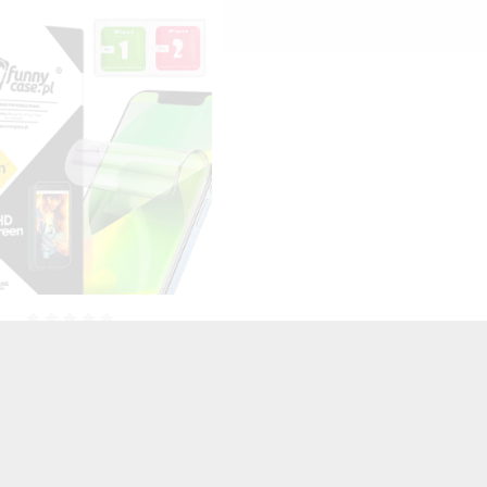
HYDROŻELOWA NA TELEFON
AMSUNG GALAXY S7
TRANSPARENTNY
25,00 zł
Brutto