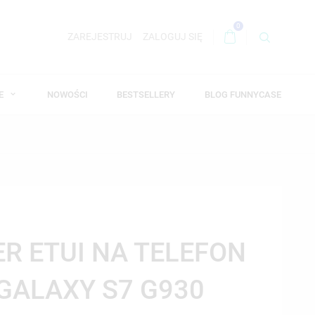
0
ZAREJESTRUJ
ZALOGUJ SIĘ
WE
NOWOŚCI
BESTSELLERY
BLOG FUNNYCASE
ER ETUI NA TELEFON
GALAXY S7 G930