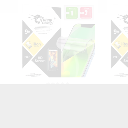
FOLIA HYDROŻELOWA NA TELEFON
FOLIA 
SAMSUNG GALAXY S7
S
TRANSPARENTNY
25,00 zł
Brutto