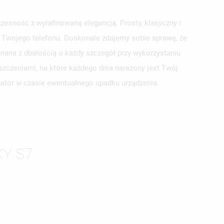
esność z wyrafinowaną elegancją. Prosty, klasyczny i
la Twojego telefonu. Doskonale zdajemy sobie sprawę, że
nana z dbałością o każdy szczegół przy wykorzystaniu
szczeniami, na które każdego dnia narażony jest Twój
yzator w czasie ewentualnego upadku urządzenia.
ISTĘ
Y S7