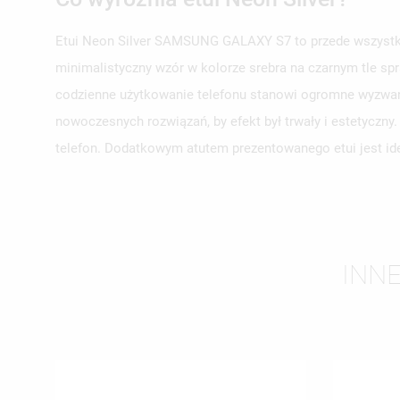
Etui Neon Silver SAMSUNG GALAXY S7 to przede wszystkim
minimalistyczny wzór w kolorze srebra na czarnym tle spr
UT
ZA
codzienne użytkowanie telefonu stanowi ogromne wyzwani
nowoczesnych rozwiązań, by efekt był trwały i estetyczn
NA
MU
MO
telefon. Dodatkowym atutem prezentowanego etui jest ide
ŻY
INN