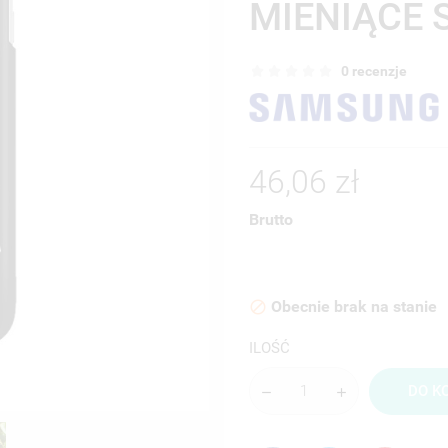
MIENIĄCE 
0 recenzje
46,06 zł
Brutto
Obecnie brak na stanie

ILOŚĆ
DO K