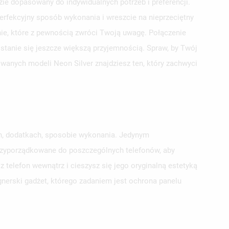
e dopasowany do indywidualnych potrzeb i preferencji.
erfekcyjny sposób wykonania i wreszcie na nieprzeciętny
ie, które z pewnością zwróci Twoją uwagę. Połączenie
 stanie się jeszcze większą przyjemnością. Spraw, by Twój
owanych modeli Neon Silver znajdziesz ten, który zachwyci
ch, dodatkach, sposobie wykonania. Jedynym
przyporządkowane do poszczególnych telefonów, aby
telefon wewnątrz i cieszysz się jego oryginalną estetyką
gnerski gadżet, którego zadaniem jest ochrona panelu