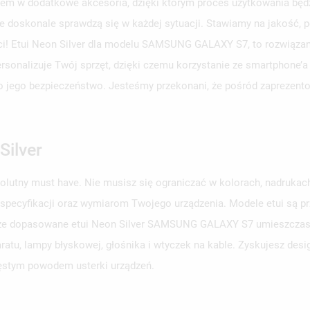
em w dodatkowe akcesoria, dzięki którym proces użytkowania będzi
e doskonale sprawdzą się w każdej sytuacji. Stawiamy na jakość, p
ści! Etui Neon Silver dla modelu SAMSUNG GALAXY S7, to rozwiązan
personalizuje Twój sprzęt, dzięki czemu korzystanie ze smartphone’a
aj o jego bezpieczeństwo. Jesteśmy przekonani, że pośród zaprezent
Silver
solutny must have. Nie musisz się ograniczać w kolorach, nadruka
 specyfikacji oraz wymiarom Twojego urządzenia. Modele etui są 
obrze dopasowane etui Neon Silver SAMSUNG GALAXY S7 umieszczasz 
atu, lampy błyskowej, głośnika i wtyczek na kable. Zyskujesz desi
zęstym powodem usterki urządzeń.