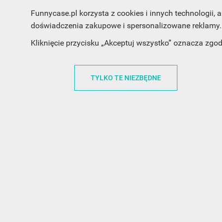
Funnycase.pl korzysta z cookies i innych technologii
doświadczenia zakupowe i spersonalizowane reklamy. 
Kliknięcie przycisku „Akceptuj wszystko” oznacza zgo
INFORMACJA O SKLEPIE
INFORM
TYLKO TE NIEZBĘDNE
FunnyCase.pl
O MARCE
Trudna 13
REGULAMI
32-700 Bochnia
RABATOWY
Polska
REGULAMI
office@funnycase.pl
POLITYKA 
+48574304204
COOKIES
REGULAMI