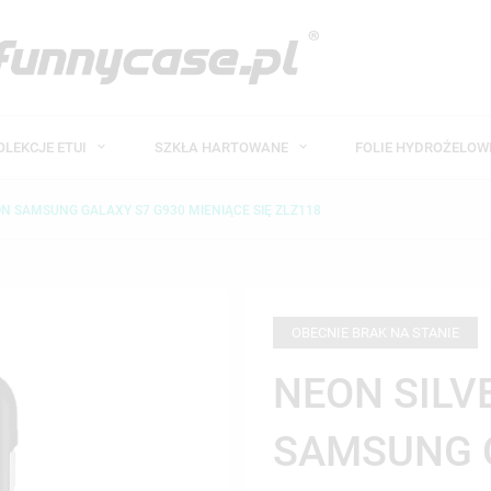
OLEKCJE ETUI
SZKŁA HARTOWANE
FOLIE HYDROŻELO
ON SAMSUNG GALAXY S7 G930 MIENIĄCE SIĘ ZLZ118
OBECNIE BRAK NA STANIE
NEON SILV
SAMSUNG 