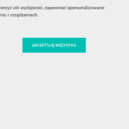
 mierzyć ich wydajność, zapewniać spersonalizowane
iu i urządzeniach.
CA
ŚLEDŹ NAS NA FACEBOOKU
AKCEPTUJĘ WSZYSTKO
!
MEDIA