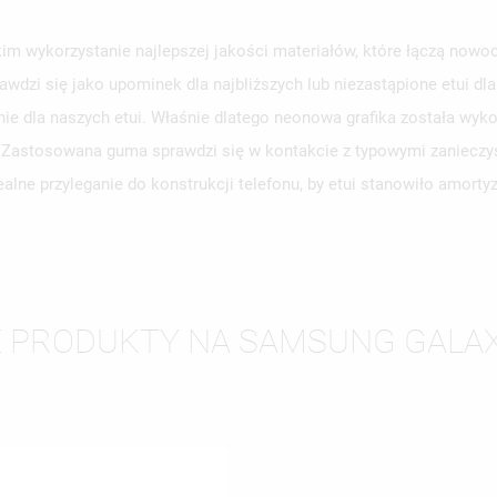
 wykorzystanie najlepszej jakości materiałów, które łączą nowocz
awdzi się jako upominek dla najbliższych lub niezastąpione etui d
WÓRZ LISTĘ ŻYCZEŃ
LOGUJ SIĘ
e dla naszych etui. Właśnie dlatego neonowa grafika została wyko
y. Zastosowana guma sprawdzi się w kontakcie z typowymi zanieczy
ZWA LISTY ŻYCZEŃ
SISZ BYĆ ZALOGOWANY BY ZAPISAĆ PRODUKTY NA SWOJEJ LIŚCIE
JE LISTY ŻYCZEŃ
alne przyleganie do konstrukcji telefonu, by etui stanowiło amort
CZEŃ.
UTWÓRZ NOWĄ L
add_circle_outline
ANULUJ
ZALOGUJ SIĘ
ANULUJ
UTWÓRZ LISTĘ ŻYCZEŃ
E PRODUKTY NA SAMSUNG GALAX