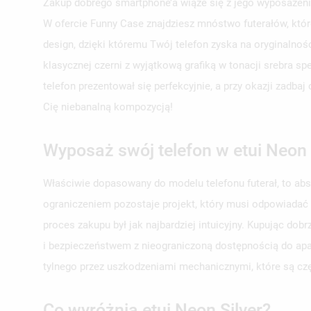
Zakup dobrego smartphone’a wiąże się z jego wyposażeni
W ofercie Funny Case znajdziesz mnóstwo futerałów, któr
design, dzięki któremu Twój telefon zyska na oryginalno
klasycznej czerni z wyjątkową grafiką w tonacji srebra s
telefon prezentował się perfekcyjnie, a przy okazji zadb
Cię niebanalną kompozycją!
Wyposaż swój telefon w etui Neon 
Właściwie dopasowany do modelu telefonu futerał, to ab
ograniczeniem pozostaje projekt, który musi odpowiadać
proces zakupu był jak najbardziej intuicyjny. Kupując d
i bezpieczeństwem z nieograniczoną dostępnością do apar
tylnego przez uszkodzeniami mechanicznymi, które są c
Co wyróżnia etui Neon Silver?