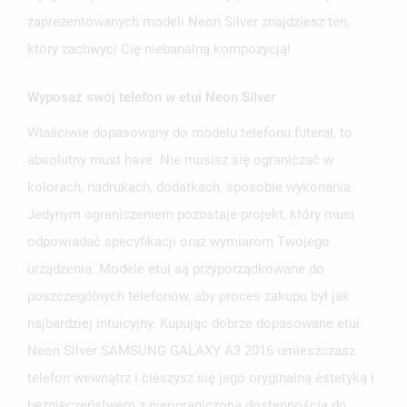
zaprezentowanych modeli Neon Silver znajdziesz ten,
który zachwyci Cię niebanalną kompozycją!
Wyposaż swój telefon w etui Neon Silver
UTWÓRZ LISTĘ ŻYCZEŃ
Właściwie dopasowany do modelu telefonu futerał, to
ZALOGUJ SIĘ
absolutny must have. Nie musisz się ograniczać w
NAZWA LISTY ŻYCZEŃ
kolorach, nadrukach, dodatkach, sposobie wykonania.
MUSISZ BYĆ ZALOGOWANY BY ZAPISAĆ PRODUKTY NA
MOJE LISTY ŻYCZEŃ
SWOJEJ LIŚCIE ŻYCZEŃ.
Jedynym ograniczeniem pozostaje projekt, który musi
odpowiadać specyfikacji oraz wymiarom Twojego
UTWÓRZ NOWĄ LISTĘ
add_circle_outline
urządzenia. Modele etui są przyporządkowane do
ANULUJ
ZALOGUJ SIĘ
ANULUJ
UTWÓRZ LISTĘ ŻYCZEŃ
poszczególnych telefonów, aby proces zakupu był jak
najbardziej intuicyjny. Kupując dobrze dopasowane etui
Neon Silver SAMSUNG GALAXY A3 2016 umieszczasz
telefon wewnątrz i cieszysz się jego oryginalną estetyką i
bezpieczeństwem z nieograniczoną dostępnością do