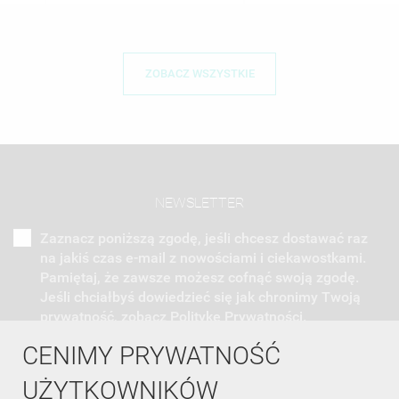
ZOBACZ WSZYSTKIE
NEWSLETTER
Zaznacz poniższą zgodę, jeśli chcesz dostawać raz
na jakiś czas e-mail z nowościami i ciekawostkami.
Pamiętaj, że zawsze możesz cofnąć swoją zgodę.
Jeśli chciałbyś dowiedzieć się jak chronimy Twoją
prywatność, zobacz Politykę Prywatności.
CENIMY PRYWATNOŚĆ
UŻYTKOWNIKÓW