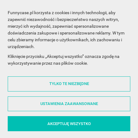
Funnycase.pl korzysta z cookies i innych technologii, aby
INFORMACJA O SKLEPIE

zapewnić niezawodność i bezpieczeństwo naszych witryn,
mierzyć ich wydajność, zapewniać spersonalizowane
INFORMACJE

doświadczenia zakupowe i spersonalizowane reklamy. W tym
celu zbieramy informacje o użytkownikach, ich zachowaniu i
OBSŁUGA KLIENTA

urządzeniach.
WSPÓŁPRACA

Kliknięcie przycisku „Akceptuj wszystko” oznacza zgodę na
wykorzystywanie przez nas plików cookie.
ŚLEDŹ NAS NA FACEBOOKU

TYLKO TE NIEZBĘDNE
Made with
❤
in Poland
USTAWIENIA ZAAWANSOWANE
AKCEPTUJĘ WSZYSTKO