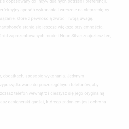
e dopasowany do indywidualnych potrzeb i preferencji.
erfekcyjny sposób wykonania i wreszcie na nieprzeciętny
wiązanie, które z pewnością zwróci Twoją uwagę.
smartphone’a stanie się jeszcze większą przyjemnością.
ośród zaprezentowanych modeli Neon Silver znajdziesz ten,
ch, dodatkach, sposobie wykonania. Jedynym
przyporządkowane do poszczególnych telefonów, aby
zasz telefon wewnątrz i cieszysz się jego oryginalną
jesz designerski gadżet, którego zadaniem jest ochrona