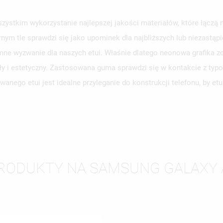
stkim wykorzystanie najlepszej jakości materiałów, które łączą 
rnym tle sprawdzi się jako upominek dla najbliższych lub niezastą
WÓRZ LISTĘ ŻYCZEŃ
ne wyzwanie dla naszych etui. Właśnie dlatego neonowa grafika zo
LOGUJ SIĘ
ły i estetyczny. Zastosowana guma sprawdzi się w kontakcie z typ
ZWA LISTY ŻYCZEŃ
SISZ BYĆ ZALOGOWANY BY ZAPISAĆ PRODUKTY NA SWOJEJ LIŚCIE
anego etui jest idealne przyleganie do konstrukcji telefonu, by e
JE LISTY ŻYCZEŃ
CZEŃ.
UTWÓRZ NOWĄ L
add_circle_outline
ANULUJ
ZALOGUJ SIĘ
ANULUJ
UTWÓRZ LISTĘ ŻYCZEŃ
RODUKTY NA SAMSUNG GALAXY 