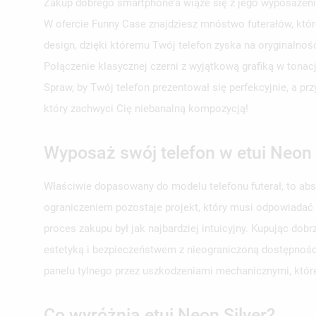
Zakup dobrego smartphone’a wiąże się z jego wyposażeni
W ofercie Funny Case znajdziesz mnóstwo futerałów, któr
design, dzięki któremu Twój telefon zyska na oryginalno
Połączenie klasycznej czerni z wyjątkową grafiką w tonac
Spraw, by Twój telefon prezentował się perfekcyjnie, a p
który zachwyci Cię niebanalną kompozycją!
Wyposaż swój telefon w etui Neon 
Właściwie dopasowany do modelu telefonu futerał, to ab
ograniczeniem pozostaje projekt, który musi odpowiadać
proces zakupu był jak najbardziej intuicyjny. Kupując d
estetyką i bezpieczeństwem z nieograniczoną dostępności
panelu tylnego przez uszkodzeniami mechanicznymi, któr
Co wyróżnia etui Neon Silver?