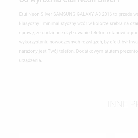
Etui Neon Silver SAMSUNG GALAXY A3 2016 to przede wszy
klasyczny i minimalistyczny wzór w kolorze srebra na cza
UT
sprawę, że codzienne użytkowanie telefonu stanowi ogrom
ZA
wykorzystaniu nowoczesnych rozwiązań, by efekt był trwa
NA
MU
narażony jest Twój telefon. Dodatkowym atutem prezentow
MO
ŻY
urządzenia.
INNE P