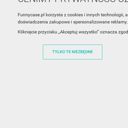
Funnycase.pl korzysta z cookies i innych technologii
doświadczenia zakupowe i spersonalizowane reklamy. 
Kliknięcie przycisku „Akceptuj wszystko” oznacza zgo
TYLKO TE NIEZBĘDNE
INFORMACJA O SKLEPIE
INFORM
FunnyCase.pl
O MARCE
Trudna 13
REGULAMI
32-700 Bochnia
RABATOWY
Polska
REGULAMI
office@funnycase.pl
POLITYKA 
+48574304204
COOKIES
REGULAMI