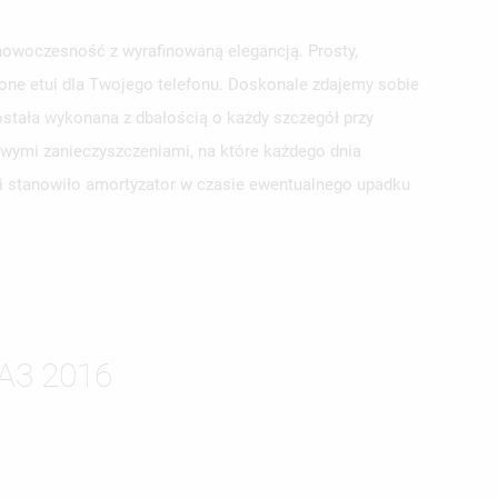
nowoczesność z wyrafinowaną elegancją. Prosty,
pione etui dla Twojego telefonu. Doskonale zdajemy sobie
stała wykonana z dbałością o każdy szczegół przy
owymi zanieczyszczeniami, na które każdego dnia
tui stanowiło amortyzator w czasie ewentualnego upadku
ISTĘ
A3 2016