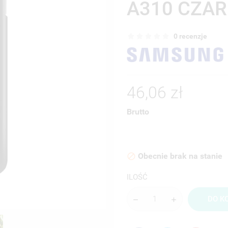
A310 CZAR
0 recenzje
46,06 zł
Brutto
Obecnie brak na stanie

ILOŚĆ
DO K