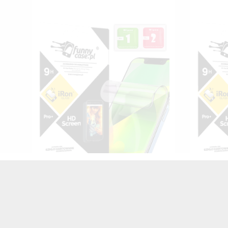
FOLIA HYDROŻELOWA NA TELEFON
FOLIA 
SAMSUNG GALAXY A3 2016
SAM
TRANSPARENTNY
25,00 zł
Brutto