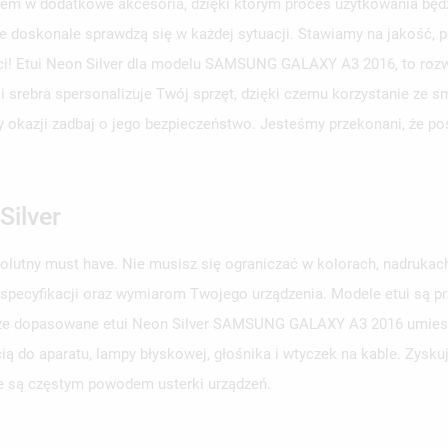
em w dodatkowe akcesoria, dzięki którym proces użytkowania będzi
e doskonale sprawdzą się w każdej sytuacji. Stawiamy na jakość, p
ści! Etui Neon Silver dla modelu SAMSUNG GALAXY A3 2016, to roz
ji srebra spersonalizuje Twój sprzęt, dzięki czemu korzystanie ze 
rzy okazji zadbaj o jego bezpieczeństwo. Jesteśmy przekonani, że p
Silver
solutny must have. Nie musisz się ograniczać w kolorach, nadruka
 specyfikacji oraz wymiarom Twojego urządzenia. Modele etui są 
obrze dopasowane etui Neon Silver SAMSUNG GALAXY A3 2016 umieszc
ą do aparatu, lampy błyskowej, głośnika i wtyczek na kable. Zysku
e są częstym powodem usterki urządzeń.