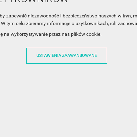
Twoją prywatność, zobacz Politykę Prywatności.
, aby zapewnić niezawodność i bezpieczeństwo naszych witryn,
W tym celu zbieramy informacje o użytkownikach, ich zachowan
dę na wykorzystywanie przez nas plików cookie.
USTAWIENIA ZAAWANSOWANE
ACJE
OBSŁUGA KLIENTA
WSPÓŁPRA
ZWROTY I WYMIANY
DLA FIRM
N KODÓW
PŁATNOŚCI I DOSTAWY
DLA GRAFIKÓW
CH
ŚLEDZENIE PRZESYŁKI
DOŁĄCZ DO NAS
N
FAQ
NASZE SOCIAL 
PRYWATNOŚCI
KONTAKT Z NAMI
N NEWSLETTERA