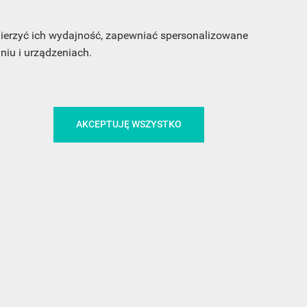
 mierzyć ich wydajność, zapewniać spersonalizowane
iu i urządzeniach.
AKCEPTUJĘ WSZYSTKO
CA
ŚLEDŹ NAS NA FACEBOOKU
!
MEDIA