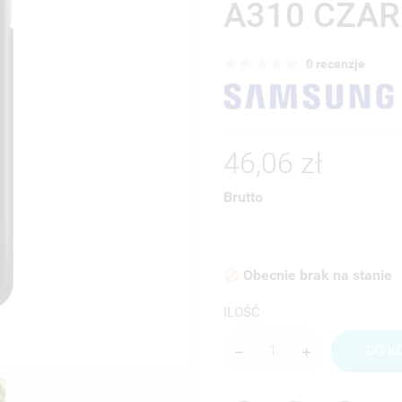
A310 CZAR
0 recenzje
46,06 zł
Brutto
Obecnie brak na stanie

ILOŚĆ
DO K