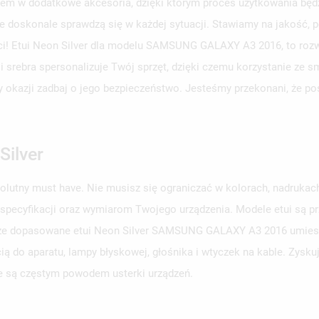
em w dodatkowe akcesoria, dzięki którym proces użytkowania będzi
e doskonale sprawdzą się w każdej sytuacji. Stawiamy na jakość, p
ści! Etui Neon Silver dla modelu SAMSUNG GALAXY A3 2016, to roz
ji srebra spersonalizuje Twój sprzęt, dzięki czemu korzystanie ze 
rzy okazji zadbaj o jego bezpieczeństwo. Jesteśmy przekonani, że p
Silver
solutny must have. Nie musisz się ograniczać w kolorach, nadruka
 specyfikacji oraz wymiarom Twojego urządzenia. Modele etui są 
obrze dopasowane etui Neon Silver SAMSUNG GALAXY A3 2016 umieszc
ą do aparatu, lampy błyskowej, głośnika i wtyczek na kable. Zysku
e są częstym powodem usterki urządzeń.