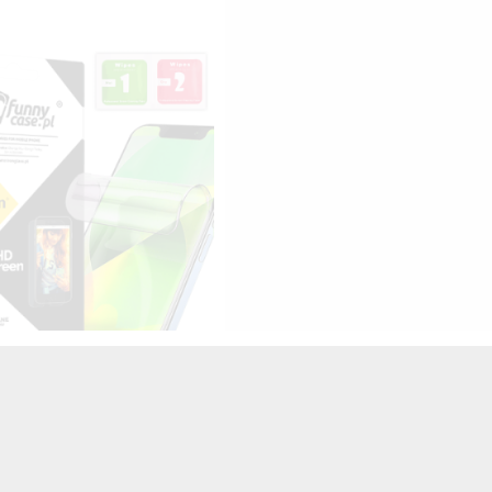
HYDROŻELOWA NA TELEFON
SUNG GALAXY A3 2016
TRANSPARENTNY
25,00 zł
Brutto