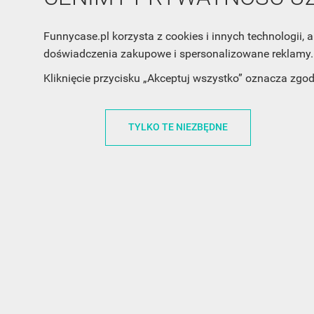
Funnycase.pl korzysta z cookies i innych technologii
doświadczenia zakupowe i spersonalizowane reklamy. 
Kliknięcie przycisku „Akceptuj wszystko” oznacza zgo
TYLKO TE NIEZBĘDNE
INFORMACJA O SKLEPIE
INFORM
FunnyCase.pl
O MARCE
Trudna 13
REGULAMI
32-700 Bochnia
RABATOWY
Polska
REGULAMI
office@funnycase.pl
POLITYKA 
+48574304204
COOKIES
REGULAMI