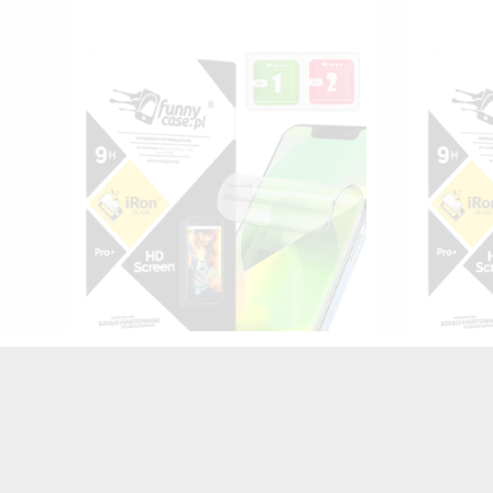
FOLIA HYDROŻELOWA NA TELEFON
FOLIA 
SAMSUNG GALAXY A3 2016
SAM
TRANSPARENTNY
25,00 zł
Brutto