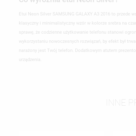
Etui Neon Silver SAMSUNG GALAXY A3 2016 to przede wszy
klasyczny i minimalistyczny wzór w kolorze srebra na cza
UT
sprawę, że codzienne użytkowanie telefonu stanowi ogrom
ZA
wykorzystaniu nowoczesnych rozwiązań, by efekt był trwa
NA
MU
narażony jest Twój telefon. Dodatkowym atutem prezentow
MO
ŻY
urządzenia.
INNE P