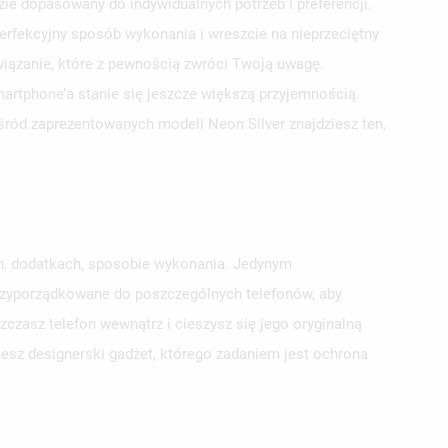
e dopasowany do indywidualnych potrzeb i preferencji.
erfekcyjny sposób wykonania i wreszcie na nieprzeciętny
wiązanie, które z pewnością zwróci Twoją uwagę.
smartphone’a stanie się jeszcze większą przyjemnością.
ośród zaprezentowanych modeli Neon Silver znajdziesz ten,
ch, dodatkach, sposobie wykonania. Jedynym
przyporządkowane do poszczególnych telefonów, aby
zasz telefon wewnątrz i cieszysz się jego oryginalną
jesz designerski gadżet, którego zadaniem jest ochrona