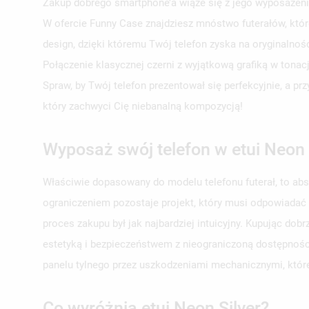
Zakup dobrego smartphone’a wiąże się z jego wyposażeni
W ofercie Funny Case znajdziesz mnóstwo futerałów, któr
design, dzięki któremu Twój telefon zyska na oryginalno
Połączenie klasycznej czerni z wyjątkową grafiką w tonac
Spraw, by Twój telefon prezentował się perfekcyjnie, a p
który zachwyci Cię niebanalną kompozycją!
Wyposaż swój telefon w etui Neon 
Właściwie dopasowany do modelu telefonu futerał, to ab
ograniczeniem pozostaje projekt, który musi odpowiadać
proces zakupu był jak najbardziej intuicyjny. Kupując d
estetyką i bezpieczeństwem z nieograniczoną dostępności
panelu tylnego przez uszkodzeniami mechanicznymi, któr
Co wyróżnia etui Neon Silver?