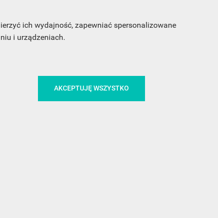
 mierzyć ich wydajność, zapewniać spersonalizowane
iu i urządzeniach.
AKCEPTUJĘ WSZYSTKO
CA
ŚLEDŹ NAS NA FACEBOOKU
!
MEDIA