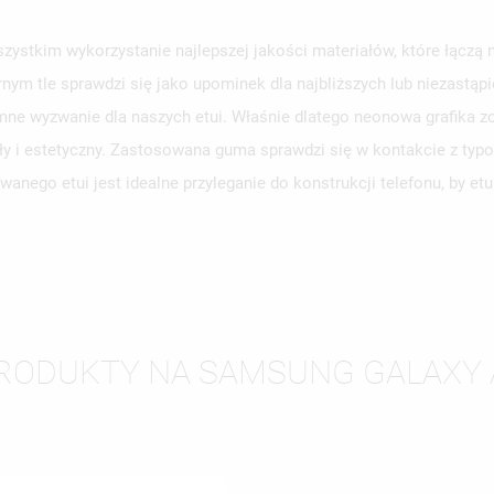
stkim wykorzystanie najlepszej jakości materiałów, które łączą 
rnym tle sprawdzi się jako upominek dla najbliższych lub niezastą
WÓRZ LISTĘ ŻYCZEŃ
ne wyzwanie dla naszych etui. Właśnie dlatego neonowa grafika zo
LOGUJ SIĘ
ły i estetyczny. Zastosowana guma sprawdzi się w kontakcie z typ
ZWA LISTY ŻYCZEŃ
SISZ BYĆ ZALOGOWANY BY ZAPISAĆ PRODUKTY NA SWOJEJ LIŚCIE
anego etui jest idealne przyleganie do konstrukcji telefonu, by e
JE LISTY ŻYCZEŃ
CZEŃ.
UTWÓRZ NOWĄ L
add_circle_outline
ANULUJ
ZALOGUJ SIĘ
ANULUJ
UTWÓRZ LISTĘ ŻYCZEŃ
RODUKTY NA SAMSUNG GALAXY 