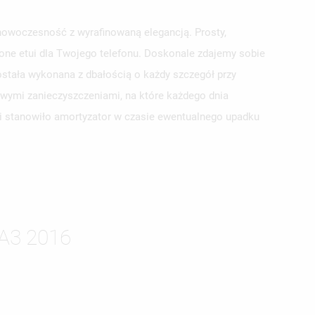
nowoczesność z wyrafinowaną elegancją. Prosty,
pione etui dla Twojego telefonu. Doskonale zdajemy sobie
stała wykonana z dbałością o każdy szczegół przy
owymi zanieczyszczeniami, na które każdego dnia
tui stanowiło amortyzator w czasie ewentualnego upadku
ISTĘ
A3 2016