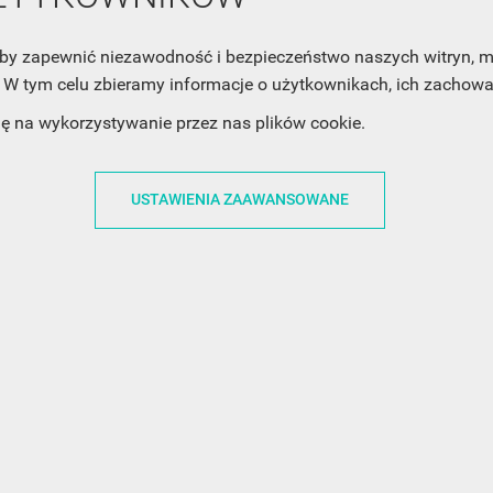
Twoją prywatność, zobacz Politykę Prywatności.
, aby zapewnić niezawodność i bezpieczeństwo naszych witryn,
W tym celu zbieramy informacje o użytkownikach, ich zachowan
dę na wykorzystywanie przez nas plików cookie.
USTAWIENIA ZAAWANSOWANE
ACJE
OBSŁUGA KLIENTA
WSPÓŁPRA
ZWROTY I WYMIANY
DLA FIRM
N KODÓW
PŁATNOŚCI I DOSTAWY
DLA GRAFIKÓW
CH
ŚLEDZENIE PRZESYŁKI
DOŁĄCZ DO NAS
N
FAQ
NASZE SOCIAL 
PRYWATNOŚCI
KONTAKT Z NAMI
N NEWSLETTERA