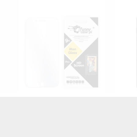
BLACK CASE GLASS NA TELEFON
BLACK
E
APPLE IPHONE 7 PLUS / 8 PLUS
APPLE
ST_NMR2020-1-100
45,00 zł
Brutto