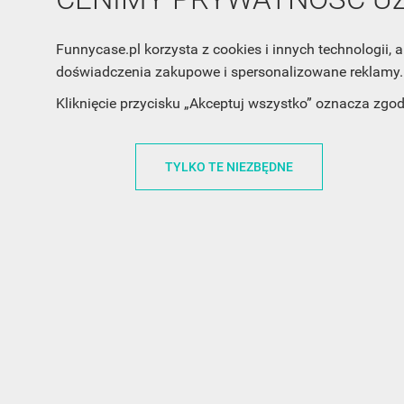
Funnycase.pl korzysta z cookies i innych technologii
doświadczenia zakupowe i spersonalizowane reklamy. 
Kliknięcie przycisku „Akceptuj wszystko” oznacza zgo
TYLKO TE NIEZBĘDNE
INFORMACJA O SKLEPIE
INFORM
FunnyCase.pl
O MARCE
Trudna 13
REGULAMI
32-700 Bochnia
RABATOWY
Polska
REGULAMI
office@funnycase.pl
POLITYKA 
+48574304204
COOKIES