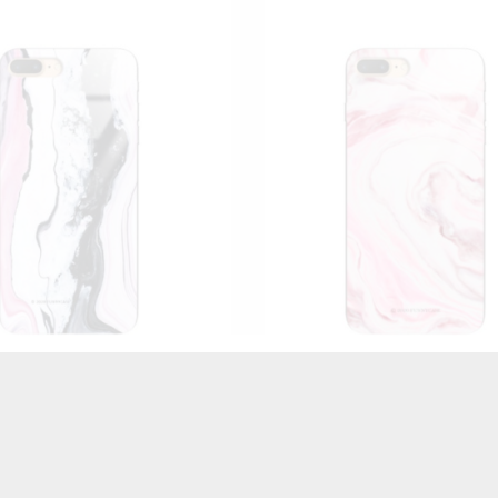
 CASE GLASS NA TELEFON
BLACK CASE GLASS NA T
 IPHONE 7 PLUS / 8 PLUS
APPLE IPHONE 7 PLUS / 
ST_NMR2020-1-101
ST_NMR2020-1-10
45,00 zł
Brutto
45,00 zł
Brutto