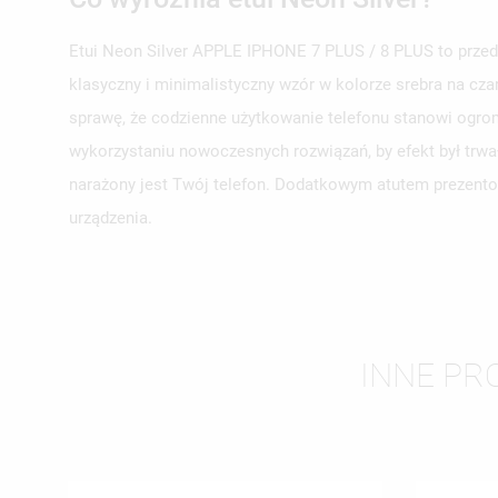
Etui Neon Silver APPLE IPHONE 7 PLUS / 8 PLUS to przede
klasyczny i minimalistyczny wzór w kolorze srebra na cza
UT
sprawę, że codzienne użytkowanie telefonu stanowi ogrom
ZA
wykorzystaniu nowoczesnych rozwiązań, by efekt był trwa
NA
MU
narażony jest Twój telefon. Dodatkowym atutem prezentow
MO
ŻY
urządzenia.
INNE PRO