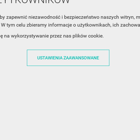
cofnąć swoją zgodę. Jeśli chciałbyś dowiedzieć się jak chroni
Twoją prywatność, zobacz Politykę Prywatności.
, aby zapewnić niezawodność i bezpieczeństwo naszych witryn,
W tym celu zbieramy informacje o użytkownikach, ich zachowan
dę na wykorzystywanie przez nas plików cookie.
USTAWIENIA ZAAWANSOWANE
ACJE
OBSŁUGA KLIENTA
WSPÓŁPRA
ZWROTY I WYMIANY
DLA FIRM
N KODÓW
PŁATNOŚCI I DOSTAWY
DLA GRAFIKÓW
CH
ŚLEDZENIE PRZESYŁKI
DOŁĄCZ DO NAS
N
FAQ
NASZE SOCIAL 
PRYWATNOŚCI
KONTAKT Z NAMI