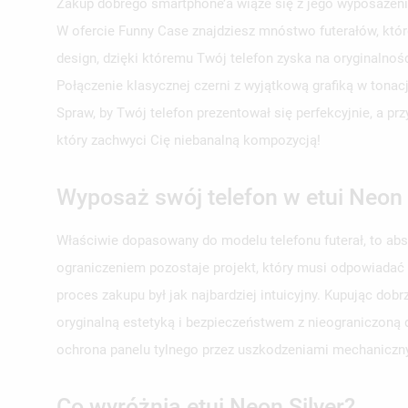
Zakup dobrego smartphone’a wiąże się z jego wyposażeni
W ofercie Funny Case znajdziesz mnóstwo futerałów, któr
design, dzięki któremu Twój telefon zyska na oryginalno
Połączenie klasycznej czerni z wyjątkową grafiką w tonac
Spraw, by Twój telefon prezentował się perfekcyjnie, a p
który zachwyci Cię niebanalną kompozycją!
Wyposaż swój telefon w etui Neon 
Właściwie dopasowany do modelu telefonu futerał, to ab
ograniczeniem pozostaje projekt, który musi odpowiadać
proces zakupu był jak najbardziej intuicyjny. Kupując d
oryginalną estetyką i bezpieczeństwem z nieograniczoną d
ochrona panelu tylnego przez uszkodzeniami mechaniczn
Co wyróżnia etui Neon Silver?