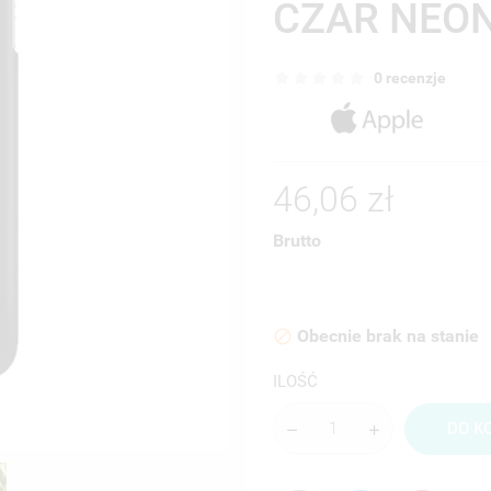
CZAR NEON
0 recenzje
46,06 zł
Brutto
Obecnie brak na stanie

ILOŚĆ
DO K