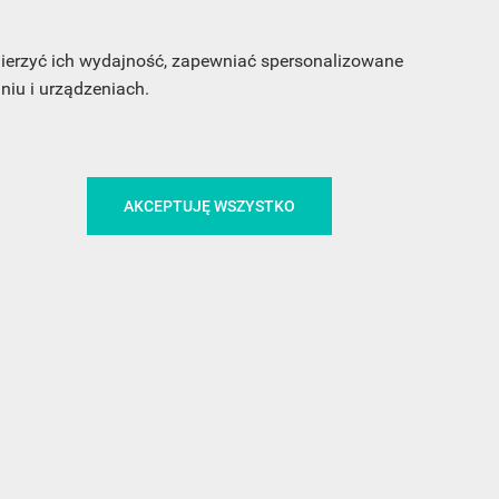
my
 mierzyć ich wydajność, zapewniać spersonalizowane
iu i urządzeniach.
AKCEPTUJĘ WSZYSTKO
CA
ŚLEDŹ NAS NA FACEBOOKU
!
MEDIA