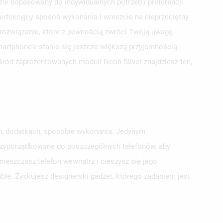
e dopasowany do indywidualnych potrzeb i preferencji.
erfekcyjny sposób wykonania i wreszcie na nieprzeciętny
 rozwiązanie, które z pewnością zwróci Twoją uwagę.
smartphone’a stanie się jeszcze większą przyjemnością.
ośród zaprezentowanych modeli Neon Silver znajdziesz ten,
ch, dodatkach, sposobie wykonania. Jedynym
przyporządkowane do poszczególnych telefonów, aby
ieszczasz telefon wewnątrz i cieszysz się jego
ble. Zyskujesz designerski gadżet, którego zadaniem jest