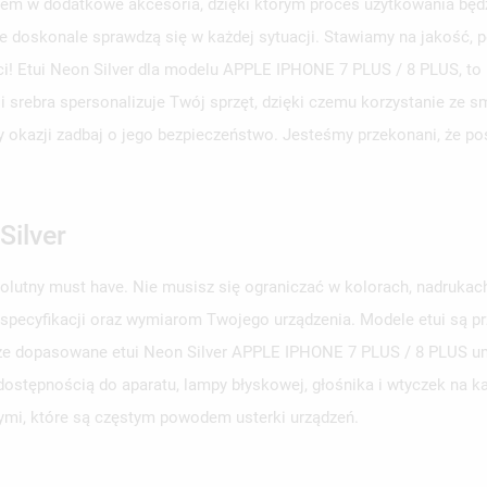
em w dodatkowe akcesoria, dzięki którym proces użytkowania będzi
e doskonale sprawdzą się w każdej sytuacji. Stawiamy na jakość, p
ści! Etui Neon Silver dla modelu APPLE IPHONE 7 PLUS / 8 PLUS, to
ji srebra spersonalizuje Twój sprzęt, dzięki czemu korzystanie ze 
rzy okazji zadbaj o jego bezpieczeństwo. Jesteśmy przekonani, że p
Silver
solutny must have. Nie musisz się ograniczać w kolorach, nadruka
 specyfikacji oraz wymiarom Twojego urządzenia. Modele etui są 
obrze dopasowane etui Neon Silver APPLE IPHONE 7 PLUS / 8 PLUS um
ostępnością do aparatu, lampy błyskowej, głośnika i wtyczek na ka
ymi, które są częstym powodem usterki urządzeń.