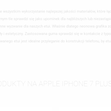
 wszystkim wykorzystanie najlepszej jakości materiałów, które łą
rnym tle sprawdzi się jako upominek dla najbliższych lub niezastą
WÓRZ LISTĘ ŻYCZEŃ
ne wyzwanie dla naszych etui. Właśnie dlatego neonowa grafika zo
LOGUJ SIĘ
ły i estetyczny. Zastosowana guma sprawdzi się w kontakcie z typ
ZWA LISTY ŻYCZEŃ
SISZ BYĆ ZALOGOWANY BY ZAPISAĆ PRODUKTY NA SWOJEJ LIŚCIE
anego etui jest idealne przyleganie do konstrukcji telefonu, by e
JE LISTY ŻYCZEŃ
CZEŃ.
UTWÓRZ NOWĄ L
add_circle_outline
ANULUJ
ZALOGUJ SIĘ
ANULUJ
UTWÓRZ LISTĘ ŻYCZEŃ
DUKTY NA APPLE IPHONE 7 PLUS