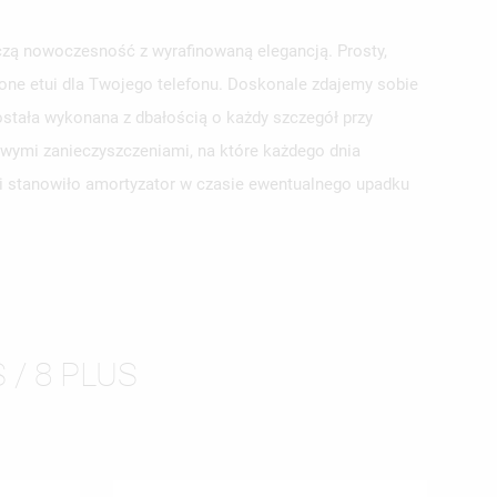
czą nowoczesność z wyrafinowaną elegancją. Prosty,
pione etui dla Twojego telefonu. Doskonale zdajemy sobie
stała wykonana z dbałością o każdy szczegół przy
owymi zanieczyszczeniami, na które każdego dnia
tui stanowiło amortyzator w czasie ewentualnego upadku
ISTĘ
 / 8 PLUS