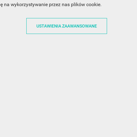
dę na wykorzystywanie przez nas plików cookie.
ACJE
OBSŁUGA KLIENTA
WSPÓŁPRA
USTAWIENIA ZAAWANSOWANE
ZWROTY I WYMIANY
DLA FIRM
N KODÓW
PŁATNOŚCI I DOSTAWY
DLA GRAFIKÓW
CH
ŚLEDZENIE PRZESYŁKI
DOŁĄCZ DO NAS
N
FAQ
NASZE SOCIAL 
PRYWATNOŚCI
KONTAKT Z NAMI
N NEWSLETTERA
 EOG
 Z NEWSLETTERA