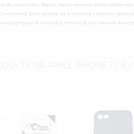
e dla naszych etui. Właśnie dlatego neonowa grafika została wyko
WÓRZ LISTĘ ŻYCZEŃ
y. Zastosowana guma sprawdzi się w kontakcie z typowymi zanieczy
LOGUJ SIĘ
alne przyleganie do konstrukcji telefonu, by etui stanowiło amort
ZWA LISTY ŻYCZEŃ
SISZ BYĆ ZALOGOWANY BY ZAPISAĆ PRODUKTY NA SWOJEJ LIŚCIE
JE LISTY ŻYCZEŃ
CZEŃ.
UTWÓRZ NOWĄ L
add_circle_outline
ANULUJ
ZALOGUJ SIĘ
DUKTY NA APPLE IPHONE 7 / 8 / 
ANULUJ
UTWÓRZ LISTĘ ŻYCZEŃ