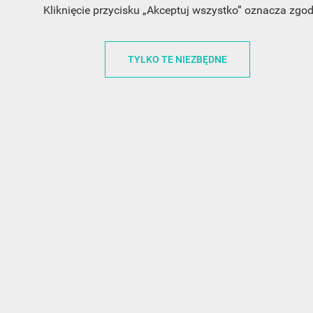
Kliknięcie przycisku „Akceptuj wszystko” oznacza zgo
INFORMACJA O SKLEPIE
INFORM
TYLKO TE NIEZBĘDNE
FunnyCase.pl
O MARCE
Trudna 13
REGULAMI
32-700 Bochnia
RABATOWY
Polska
REGULAMI
office@funnycase.pl
POLITYKA 
+48574304204
COOKIES
REGULAMI
KLAUZULA
WYPISANIE
PROMOCJE