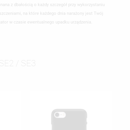
nana z dbałością o każdy szczegół przy wykorzystaniu
szczeniami, na które każdego dnia narażony jest Twój
yzator w czasie ewentualnego upadku urządzenia.
ISTĘ
SE2 / SE3