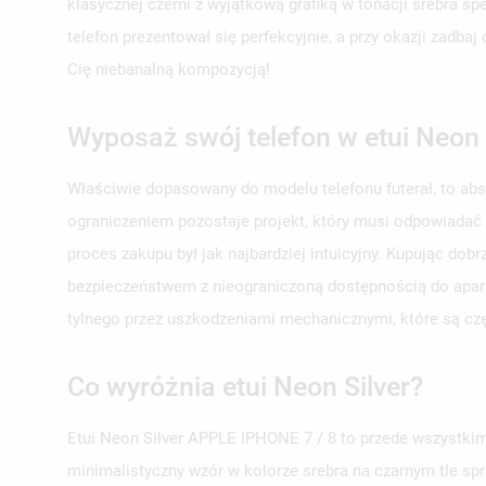
klasycznej czerni z wyjątkową grafiką w tonacji srebra s
telefon prezentował się perfekcyjnie, a przy okazji zadb
Cię niebanalną kompozycją!
Wyposaż swój telefon w etui Neon 
Właściwie dopasowany do modelu telefonu futerał, to ab
ograniczeniem pozostaje projekt, który musi odpowiadać
proces zakupu był jak najbardziej intuicyjny. Kupując do
bezpieczeństwem z nieograniczoną dostępnością do aparat
tylnego przez uszkodzeniami mechanicznymi, które są c
Co wyróżnia etui Neon Silver?
Etui Neon Silver APPLE IPHONE 7 / 8 to przede wszystkim
minimalistyczny wzór w kolorze srebra na czarnym tle spr