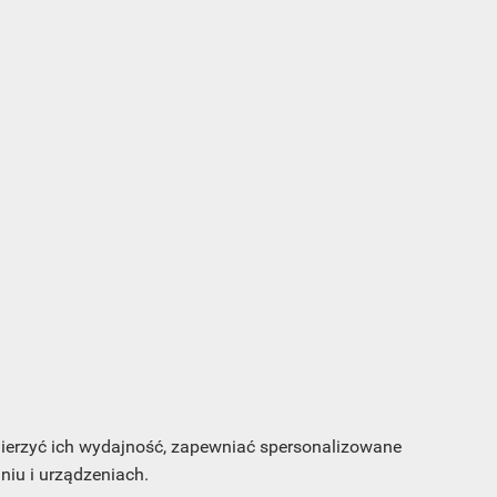
s e-
sz
my
 mierzyć ich wydajność, zapewniać spersonalizowane
iu i urządzeniach.