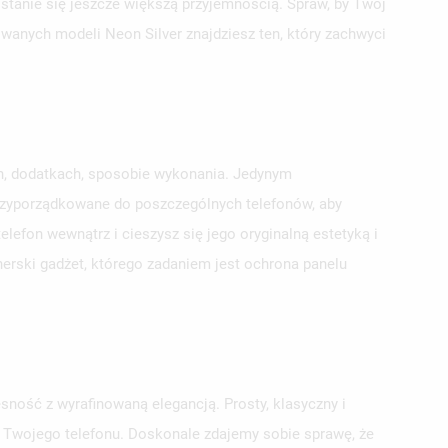
 stanie się jeszcze większą przyjemnością. Spraw, by Twój
owanych modeli Neon Silver znajdziesz ten, który zachwyci
ch, dodatkach, sposobie wykonania. Jedynym
przyporządkowane do poszczególnych telefonów, aby
lefon wewnątrz i cieszysz się jego oryginalną estetyką i
erski gadżet, którego zadaniem jest ochrona panelu
sność z wyrafinowaną elegancją. Prosty, klasyczny i
la Twojego telefonu. Doskonale zdajemy sobie sprawę, że