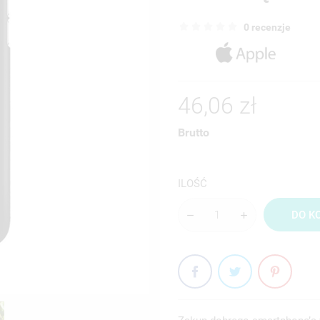
0 recenzje
46,06 zł
Brutto
ILOŚĆ
DO K