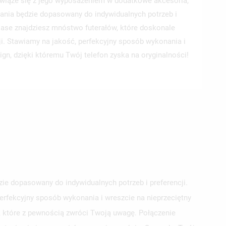
wiąże się z jego wyposażeniem w dodatkowe akcesoria,
ania będzie dopasowany do indywidualnych potrzeb i
 Case znajdziesz mnóstwo futerałów, które doskonale
ji. Stawiamy na jakość, perfekcyjny sposób wykonania i
ign, dzięki któremu Twój telefon zyska na oryginalności!
e dopasowany do indywidualnych potrzeb i preferencji.
erfekcyjny sposób wykonania i wreszcie na nieprzeciętny
e, które z pewnością zwróci Twoją uwagę. Połączenie