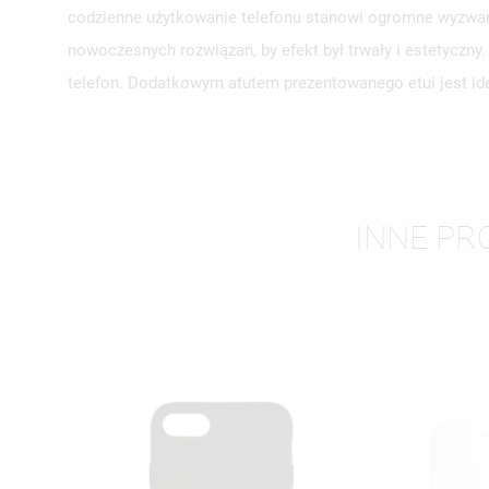
codzienne użytkowanie telefonu stanowi ogromne wyzwani
UT
nowoczesnych rozwiązań, by efekt był trwały i estetyczn
ZA
telefon. Dodatkowym atutem prezentowanego etui jest ide
NA
MU
MO
ŻY
INNE PRO