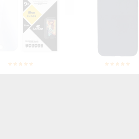
NEON SILVER ETUI NA T
MOOTH ETUI NA TELEFON
IPHONE 7 8 A1660/A1863 
 4.7'' 8 4.7'' A1784 /A1987
SIĘ ZLZ100
GRANATOWY
46,06 zł
Brutto
27,00 zł
Brutto