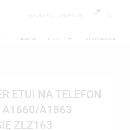
0
ZAREJESTRUJ
ZALOGUJ SIĘ
WE
NOWOŚCI
BESTSELLERY
BLOG FUNNYCASE
ER ETUI NA TELEFON
8 A1660/A1863
SIĘ ZLZ163