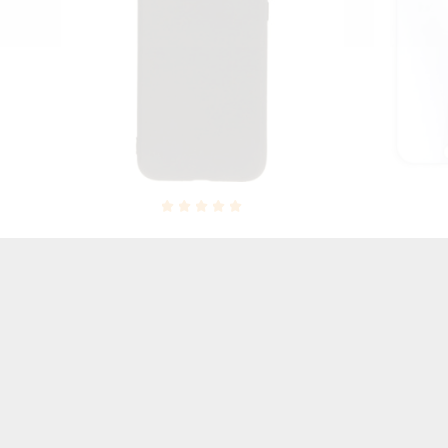
ON
SZKŁO HARTOWANE LCD APPLE
GUMA S
87
IPHONE 7 8 A1778/A1905
IPHONE 7
15,00 zł
Brutto