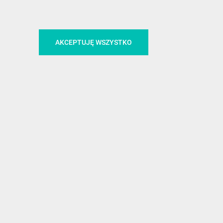
CA
ŚLEDŹ NAS NA FACEBOOKU
AKCEPTUJĘ WSZYSTKO
!
MEDIA