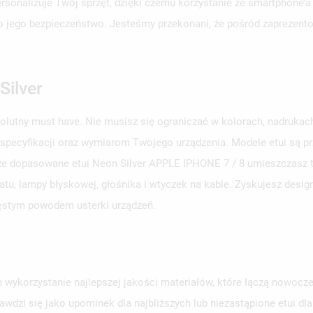
personalizuje Twój sprzęt, dzięki czemu korzystanie ze smartphone’a
aj o jego bezpieczeństwo. Jesteśmy przekonani, że pośród zaprezent
Silver
solutny must have. Nie musisz się ograniczać w kolorach, nadruka
 specyfikacji oraz wymiarom Twojego urządzenia. Modele etui są 
brze dopasowane etui Neon Silver APPLE IPHONE 7 / 8 umieszczasz te
u, lampy błyskowej, głośnika i wtyczek na kable. Zyskujesz design
zęstym powodem usterki urządzeń.
 wykorzystanie najlepszej jakości materiałów, które łączą nowocze
awdzi się jako upominek dla najbliższych lub niezastąpione etui d