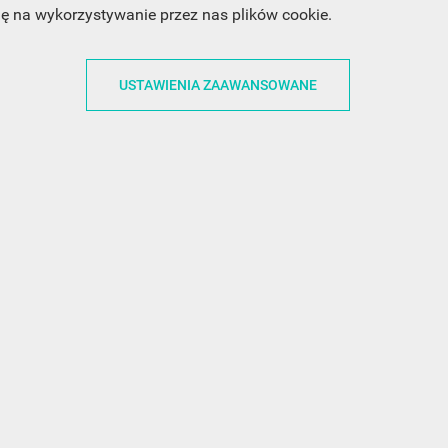
dę na wykorzystywanie przez nas plików cookie.
ACJE
OBSŁUGA KLIENTA
WSPÓŁPRA
USTAWIENIA ZAAWANSOWANE
ZWROTY I WYMIANY
DLA FIRM
N KODÓW
PŁATNOŚCI I DOSTAWY
DLA GRAFIKÓW
CH
ŚLEDZENIE PRZESYŁKI
DOŁĄCZ DO NAS
N
FAQ
NASZE SOCIAL 
PRYWATNOŚCI
KONTAKT Z NAMI
N NEWSLETTERA
 EOG
 Z NEWSLETTERA