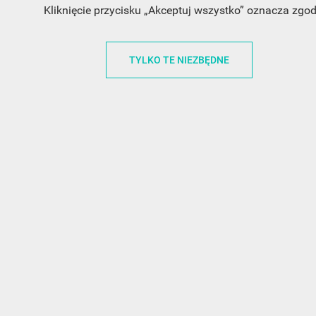
Kliknięcie przycisku „Akceptuj wszystko” oznacza zgo
INFORMACJA O SKLEPIE
INFORM
TYLKO TE NIEZBĘDNE
FunnyCase.pl
O MARCE
Trudna 13
REGULAMI
32-700 Bochnia
RABATOWY
Polska
REGULAMI
office@funnycase.pl
POLITYKA 
+48574304204
COOKIES
REGULAMI
KLAUZULA
WYPISANIE
PROMOCJE