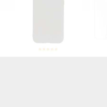
ON
SZKŁO HARTOWANE LCD APPLE
GUMA S
87
IPHONE 7 8 A1778/A1905
IPHONE 7
15,00 zł
Brutto