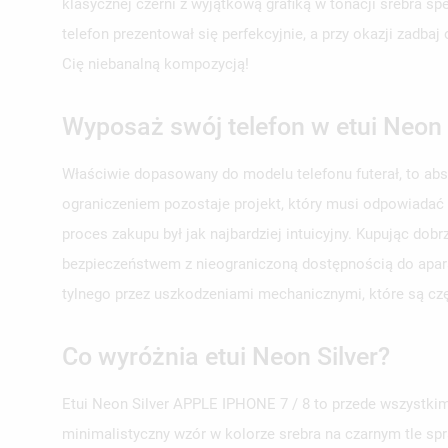
klasycznej czerni z wyjątkową grafiką w tonacji srebra s
telefon prezentował się perfekcyjnie, a przy okazji zadb
Cię niebanalną kompozycją!
Wyposaż swój telefon w etui Neon 
Właściwie dopasowany do modelu telefonu futerał, to ab
ograniczeniem pozostaje projekt, który musi odpowiadać
proces zakupu był jak najbardziej intuicyjny. Kupując do
bezpieczeństwem z nieograniczoną dostępnością do aparat
tylnego przez uszkodzeniami mechanicznymi, które są c
Co wyróżnia etui Neon Silver?
Etui Neon Silver APPLE IPHONE 7 / 8 to przede wszystkim
minimalistyczny wzór w kolorze srebra na czarnym tle spr