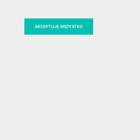
CA
ŚLEDŹ NAS NA FACEBOOKU
AKCEPTUJĘ WSZYSTKO
!
MEDIA