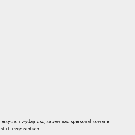
s e-
sz
my
 mierzyć ich wydajność, zapewniać spersonalizowane
iu i urządzeniach.