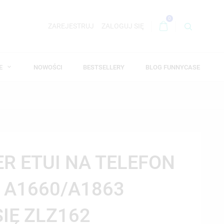
0
ZAREJESTRUJ
ZALOGUJ SIĘ
WE
NOWOŚCI
BESTSELLERY
BLOG FUNNYCASE
ER ETUI NA TELEFON
8 A1660/A1863
SIĘ ZLZ162