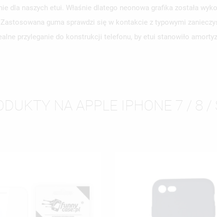
e dla naszych etui. Właśnie dlatego neonowa grafika została wyko
WÓRZ LISTĘ ŻYCZEŃ
y. Zastosowana guma sprawdzi się w kontakcie z typowymi zanieczy
LOGUJ SIĘ
alne przyleganie do konstrukcji telefonu, by etui stanowiło amort
ZWA LISTY ŻYCZEŃ
SISZ BYĆ ZALOGOWANY BY ZAPISAĆ PRODUKTY NA SWOJEJ LIŚCIE
JE LISTY ŻYCZEŃ
CZEŃ.
UTWÓRZ NOWĄ L
add_circle_outline
ANULUJ
ZALOGUJ SIĘ
DUKTY NA APPLE IPHONE 7 / 8 / 
ANULUJ
UTWÓRZ LISTĘ ŻYCZEŃ