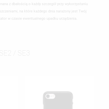
nana z dbałością o każdy szczegół przy wykorzystaniu
szczeniami, na które każdego dnia narażony jest Twój
yzator w czasie ewentualnego upadku urządzenia.
ISTĘ
SE2 / SE3