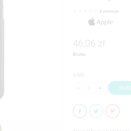
0 recenzje
46,06 zł
Brutto
ILOŚĆ
DO K