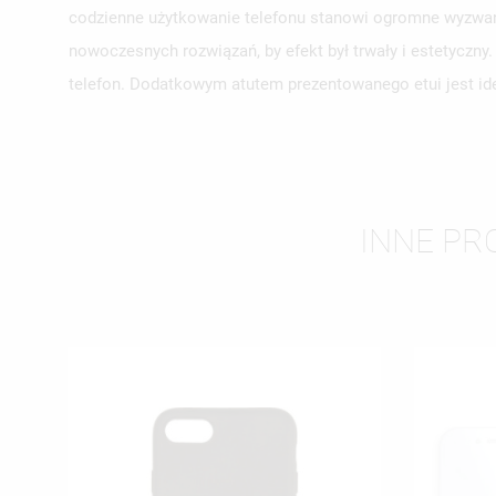
codzienne użytkowanie telefonu stanowi ogromne wyzwani
UT
nowoczesnych rozwiązań, by efekt był trwały i estetyczn
ZA
telefon. Dodatkowym atutem prezentowanego etui jest ide
NA
MU
MO
ŻY
INNE PRO