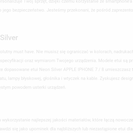
personalizuje Twój sprzęt, dzięki czemu korzystanie ze smartphone’a
aj o jego bezpieczeństwo. Jesteśmy przekonani, że pośród zaprezent
Silver
solutny must have. Nie musisz się ograniczać w kolorach, nadruka
 specyfikacji oraz wymiarom Twojego urządzenia. Modele etui są 
brze dopasowane etui Neon Silver APPLE IPHONE 7 / 8 umieszczasz te
u, lampy błyskowej, głośnika i wtyczek na kable. Zyskujesz design
zęstym powodem usterki urządzeń.
 wykorzystanie najlepszej jakości materiałów, które łączą nowocze
awdzi się jako upominek dla najbliższych lub niezastąpione etui d