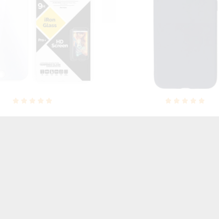
NEON SILVER ETUI NA T
MOOTH ETUI NA TELEFON
IPHONE 7 8 A1660/A1863 
 4.7'' 8 4.7'' A1784 /A1987
SIĘ ZLZ100
GRANATOWY
46,06 zł
Brutto
27,00 zł
Brutto