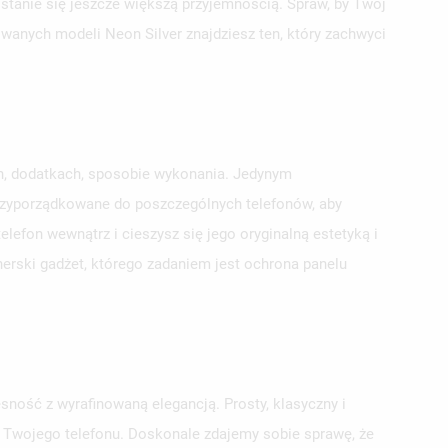
 stanie się jeszcze większą przyjemnością. Spraw, by Twój
owanych modeli Neon Silver znajdziesz ten, który zachwyci
ch, dodatkach, sposobie wykonania. Jedynym
przyporządkowane do poszczególnych telefonów, aby
lefon wewnątrz i cieszysz się jego oryginalną estetyką i
erski gadżet, którego zadaniem jest ochrona panelu
sność z wyrafinowaną elegancją. Prosty, klasyczny i
la Twojego telefonu. Doskonale zdajemy sobie sprawę, że