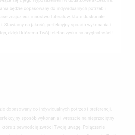
wiąże się z jego wyposażeniem w dodatkowe akcesoria,
ania będzie dopasowany do indywidualnych potrzeb i
 Case znajdziesz mnóstwo futerałów, które doskonale
ji. Stawiamy na jakość, perfekcyjny sposób wykonania i
ign, dzięki któremu Twój telefon zyska na oryginalności!
e dopasowany do indywidualnych potrzeb i preferencji.
erfekcyjny sposób wykonania i wreszcie na nieprzeciętny
e, które z pewnością zwróci Twoją uwagę. Połączenie