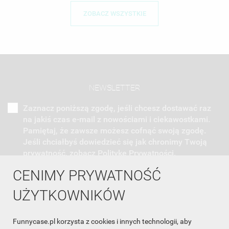
ZOBACZ WSZYSTKIE
NEWSLETTER
Zaznacz poniższą zgodę, jeśli chcesz dostawać raz
na jakiś czas e-mail z nowościami i ciekawostkami.
Pamiętaj, że zawsze możesz cofnąć swoją zgodę.
Jeśli chciałbyś dowiedzieć się jak chronimy Twoją
prywatność, zobacz Politykę Prywatności.
CENIMY PRYWATNOŚĆ
UŻYTKOWNIKÓW
Funnycase.pl korzysta z cookies i innych technologii, aby
INFORMACJA O SKLEPIE
