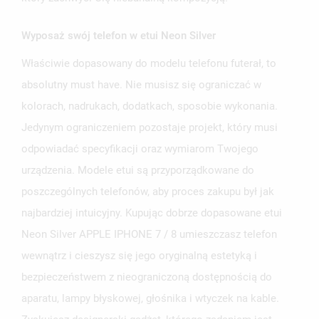
Wyposaż swój telefon w etui Neon Silver
Właściwie dopasowany do modelu telefonu futerał, to
UTWÓRZ LISTĘ ŻYCZEŃ
absolutny must have. Nie musisz się ograniczać w
ZALOGUJ SIĘ
kolorach, nadrukach, dodatkach, sposobie wykonania.
NAZWA LISTY ŻYCZEŃ
Jedynym ograniczeniem pozostaje projekt, który musi
MUSISZ BYĆ ZALOGOWANY BY ZAPISAĆ PRODUKTY NA
MOJE LISTY ŻYCZEŃ
SWOJEJ LIŚCIE ŻYCZEŃ.
odpowiadać specyfikacji oraz wymiarom Twojego
urządzenia. Modele etui są przyporządkowane do
UTWÓRZ NOWĄ LISTĘ
add_circle_outline
poszczególnych telefonów, aby proces zakupu był jak
ANULUJ
ZALOGUJ SIĘ
ANULUJ
UTWÓRZ LISTĘ ŻYCZEŃ
najbardziej intuicyjny. Kupując dobrze dopasowane etui
Neon Silver APPLE IPHONE 7 / 8 umieszczasz telefon
wewnątrz i cieszysz się jego oryginalną estetyką i
bezpieczeństwem z nieograniczoną dostępnością do
aparatu, lampy błyskowej, głośnika i wtyczek na kable.