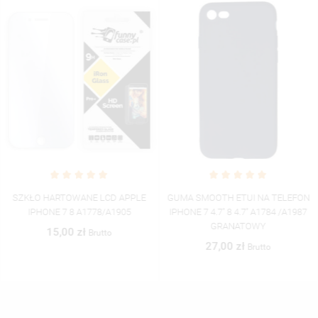
SZKŁO HARTOWANE LCD APPLE
GUMA SMOOTH ETUI NA TELEFON
IPHONE 7 8 A1778/A1905
IPHONE 7 4.7'' 8 4.7'' A1784 /A1987
GRANATOWY
15,00 zł
Brutto
27,00 zł
Brutto