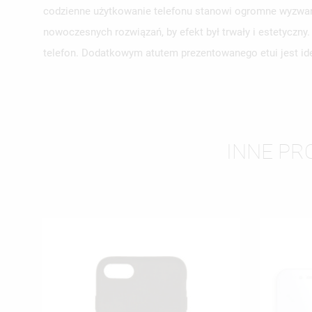
codzienne użytkowanie telefonu stanowi ogromne wyzwani
UT
nowoczesnych rozwiązań, by efekt był trwały i estetyczn
ZA
telefon. Dodatkowym atutem prezentowanego etui jest ide
NA
MU
MO
ŻY
INNE PRO