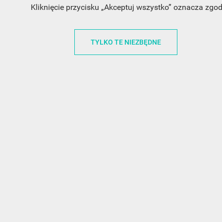
Kliknięcie przycisku „Akceptuj wszystko” oznacza zgo
INFORMACJA O SKLEPIE
INFORM
TYLKO TE NIEZBĘDNE
FunnyCase.pl
O MARCE
Trudna 13
REGULAMI
32-700 Bochnia
RABATOWY
Polska
REGULAMI
office@funnycase.pl
POLITYKA 
+48574304204
COOKIES
REGULAMI
KLAUZULA
WYPISANIE
PROMOCJE