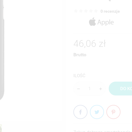
0 recenzje
46,06 zł
Brutto
ILOŚĆ
DO K