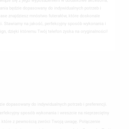
wiąże się z jego wyposażeniem w dodatkowe akcesoria,
ania będzie dopasowany do indywidualnych potrzeb i
 Case znajdziesz mnóstwo futerałów, które doskonale
ji. Stawiamy na jakość, perfekcyjny sposób wykonania i
ign, dzięki któremu Twój telefon zyska na oryginalności!
e dopasowany do indywidualnych potrzeb i preferencji.
erfekcyjny sposób wykonania i wreszcie na nieprzeciętny
e, które z pewnością zwróci Twoją uwagę. Połączenie