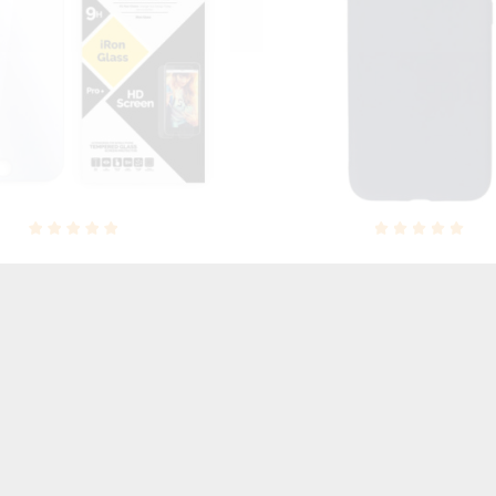
NEON SILVER ETUI NA T
MOOTH ETUI NA TELEFON
IPHONE 7 8 A1660/A1863 
 4.7'' 8 4.7'' A1784 /A1987
SIĘ ZLZ100
GRANATOWY
46,06 zł
Brutto
27,00 zł
Brutto