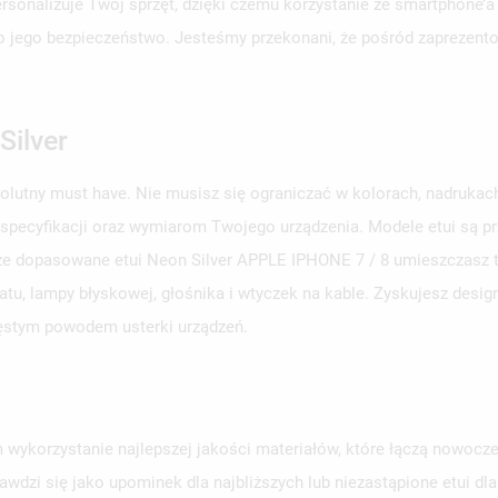
personalizuje Twój sprzęt, dzięki czemu korzystanie ze smartphone’a
aj o jego bezpieczeństwo. Jesteśmy przekonani, że pośród zaprezent
Silver
solutny must have. Nie musisz się ograniczać w kolorach, nadruka
 specyfikacji oraz wymiarom Twojego urządzenia. Modele etui są 
brze dopasowane etui Neon Silver APPLE IPHONE 7 / 8 umieszczasz te
u, lampy błyskowej, głośnika i wtyczek na kable. Zyskujesz design
zęstym powodem usterki urządzeń.
 wykorzystanie najlepszej jakości materiałów, które łączą nowocze
awdzi się jako upominek dla najbliższych lub niezastąpione etui d