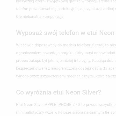
klasycznej czerni z wyjątkową grafiką w tonacji srebra s
telefon prezentował się perfekcyjnie, a przy okazji zadb
Cię niebanalną kompozycją!
Wyposaż swój telefon w etui Neon 
Właściwie dopasowany do modelu telefonu futerał, to ab
ograniczeniem pozostaje projekt, który musi odpowiadać
proces zakupu był jak najbardziej intuicyjny. Kupując do
bezpieczeństwem z nieograniczoną dostępnością do aparat
tylnego przez uszkodzeniami mechanicznymi, które są c
Co wyróżnia etui Neon Silver?
Etui Neon Silver APPLE IPHONE 7 / 8 to przede wszystkim
minimalistyczny wzór w kolorze srebra na czarnym tle spr