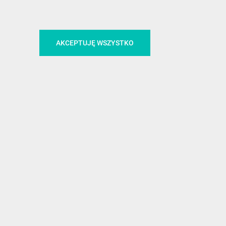
CA
ŚLEDŹ NAS NA FACEBOOKU
AKCEPTUJĘ WSZYSTKO
!
MEDIA