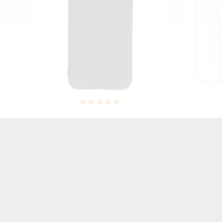
ON
SZKŁO HARTOWANE LCD APPLE
GUMA S
87
IPHONE 7 8 A1778/A1905
IPHONE 7
15,00 zł
Brutto