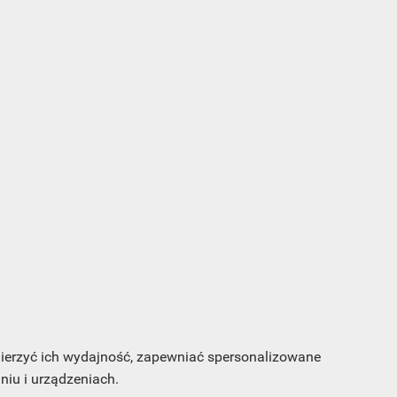
s e-
sz
my
 mierzyć ich wydajność, zapewniać spersonalizowane
iu i urządzeniach.