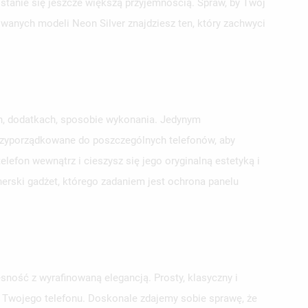
 stanie się jeszcze większą przyjemnością. Spraw, by Twój
owanych modeli Neon Silver znajdziesz ten, który zachwyci
ch, dodatkach, sposobie wykonania. Jedynym
przyporządkowane do poszczególnych telefonów, aby
lefon wewnątrz i cieszysz się jego oryginalną estetyką i
erski gadżet, którego zadaniem jest ochrona panelu
sność z wyrafinowaną elegancją. Prosty, klasyczny i
la Twojego telefonu. Doskonale zdajemy sobie sprawę, że