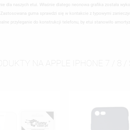
e dla naszych etui. Właśnie dlatego neonowa grafika została wyko
WÓRZ LISTĘ ŻYCZEŃ
y. Zastosowana guma sprawdzi się w kontakcie z typowymi zanieczy
LOGUJ SIĘ
alne przyleganie do konstrukcji telefonu, by etui stanowiło amort
ZWA LISTY ŻYCZEŃ
SISZ BYĆ ZALOGOWANY BY ZAPISAĆ PRODUKTY NA SWOJEJ LIŚCIE
JE LISTY ŻYCZEŃ
CZEŃ.
UTWÓRZ NOWĄ L
add_circle_outline
ANULUJ
ZALOGUJ SIĘ
DUKTY NA APPLE IPHONE 7 / 8 / 
ANULUJ
UTWÓRZ LISTĘ ŻYCZEŃ