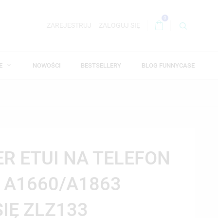
0
ZAREJESTRUJ
ZALOGUJ SIĘ
WE
NOWOŚCI
BESTSELLERY
BLOG FUNNYCASE
ER ETUI NA TELEFON
8 A1660/A1863
SIĘ ZLZ133