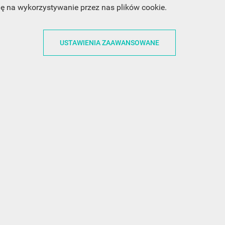
dę na wykorzystywanie przez nas plików cookie.
ACJE
OBSŁUGA KLIENTA
WSPÓŁPRA
USTAWIENIA ZAAWANSOWANE
ZWROTY I WYMIANY
DLA FIRM
N KODÓW
PŁATNOŚCI I DOSTAWY
DLA GRAFIKÓW
CH
ŚLEDZENIE PRZESYŁKI
DOŁĄCZ DO NAS
N
FAQ
NASZE SOCIAL 
PRYWATNOŚCI
KONTAKT Z NAMI
N NEWSLETTERA
 EOG
 Z NEWSLETTERA