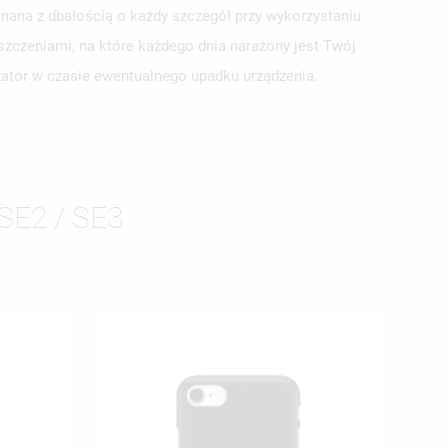
nana z dbałością o każdy szczegół przy wykorzystaniu
szczeniami, na które każdego dnia narażony jest Twój
yzator w czasie ewentualnego upadku urządzenia.
ISTĘ
SE2 / SE3