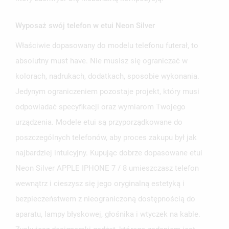
Wyposaż swój telefon w etui Neon Silver
Właściwie dopasowany do modelu telefonu futerał, to
UTWÓRZ LISTĘ ŻYCZEŃ
absolutny must have. Nie musisz się ograniczać w
ZALOGUJ SIĘ
kolorach, nadrukach, dodatkach, sposobie wykonania.
NAZWA LISTY ŻYCZEŃ
Jedynym ograniczeniem pozostaje projekt, który musi
MUSISZ BYĆ ZALOGOWANY BY ZAPISAĆ PRODUKTY NA
MOJE LISTY ŻYCZEŃ
SWOJEJ LIŚCIE ŻYCZEŃ.
odpowiadać specyfikacji oraz wymiarom Twojego
urządzenia. Modele etui są przyporządkowane do
UTWÓRZ NOWĄ LISTĘ
add_circle_outline
poszczególnych telefonów, aby proces zakupu był jak
ANULUJ
ZALOGUJ SIĘ
ANULUJ
UTWÓRZ LISTĘ ŻYCZEŃ
najbardziej intuicyjny. Kupując dobrze dopasowane etui
Neon Silver APPLE IPHONE 7 / 8 umieszczasz telefon
wewnątrz i cieszysz się jego oryginalną estetyką i
bezpieczeństwem z nieograniczoną dostępnością do
aparatu, lampy błyskowej, głośnika i wtyczek na kable.