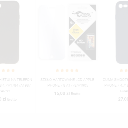
SZKŁO HARTOWANE LCD APPLE
GUMA SMOOTH ETUI NA TELEFON
IPHONE 7 8 A1778/A1905
IPHONE 7 4.7'' 8 4.7'' A1784 /A1987
GRANATOWY
15,00 zł
Brutto
27,00 zł
Brutto