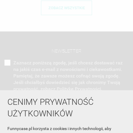
ZOBACZ WSZYSTKIE
NEWSLETTER
Zaznacz poniższą zgodę, jeśli chcesz dostawać raz
na jakiś czas e-mail z nowościami i ciekawostkami.
Pamiętaj, że zawsze możesz cofnąć swoją zgodę.
Jeśli chciałbyś dowiedzieć się jak chronimy Twoją
prywatność, zobacz Politykę Prywatności.
CENIMY PRYWATNOŚĆ
UŻYTKOWNIKÓW
Funnycase.pl korzysta z cookies i innych technologii, aby
INFORMACJA O SKLEPIE
