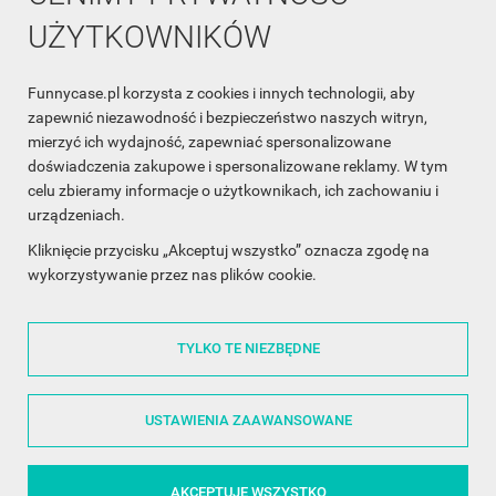
UŻYTKOWNIKÓW
Funnycase.pl korzysta z cookies i innych technologii, aby
INFORMACJA O SKLEPIE

zapewnić niezawodność i bezpieczeństwo naszych witryn,
mierzyć ich wydajność, zapewniać spersonalizowane
INFORMACJE

doświadczenia zakupowe i spersonalizowane reklamy. W tym
celu zbieramy informacje o użytkownikach, ich zachowaniu i
OBSŁUGA KLIENTA

urządzeniach.
WSPÓŁPRACA

Kliknięcie przycisku „Akceptuj wszystko” oznacza zgodę na
wykorzystywanie przez nas plików cookie.
ŚLEDŹ NAS NA FACEBOOKU

TYLKO TE NIEZBĘDNE
Made with
❤
in Poland
USTAWIENIA ZAAWANSOWANE
AKCEPTUJĘ WSZYSTKO