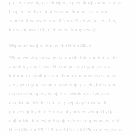
prezentował się perfekcyjnie, a przy okazji zadbaj o jego
bezpieczeństwo. Jesteśmy przekonani, że pośród
zaprezentowanych modeli Neon Silver znajdziesz ten,
który zachwyci Cię niebanalną kompozycją!
Wyposaż swój telefon w etui Neon Silver
UTWÓRZ LISTĘ ŻYCZEŃ
ZALOGUJ SIĘ
Właściwie dopasowany do modelu telefonu futerał, to
absolutny must have. Nie musisz się ograniczać w
NAZWA LISTY ŻYCZEŃ
MUSISZ BYĆ ZALOGOWANY BY ZAPISAĆ PRODUKTY NA
MOJE LISTY ŻYCZEŃ
SWOJEJ LIŚCIE ŻYCZEŃ.
kolorach, nadrukach, dodatkach, sposobie wykonania.
Jedynym ograniczeniem pozostaje projekt, który musi
UTWÓRZ NOWĄ LISTĘ
add_circle_outline
odpowiadać specyfikacji oraz wymiarom Twojego
ANULUJ
ZALOGUJ SIĘ
ANULUJ
UTWÓRZ LISTĘ ŻYCZEŃ
urządzenia. Modele etui są przyporządkowane do
poszczególnych telefonów, aby proces zakupu był jak
najbardziej intuicyjny. Kupując dobrze dopasowane etui
Neon Silver APPLE iPhone 6 Plus / 6S Plus umieszczasz