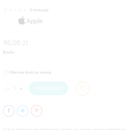
0 recenzje
46,06 zł
Brutto
Obecnie brak na stanie

DO KOSZYKA
Zakup dobrego smartphone’a wiąże się z jego wyposażeniem w