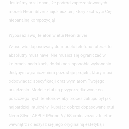
Jesteśmy przekonani, że pośród zaprezentowanych
modeli Neon Silver znajdziesz ten, który zachwyci Cię
niebanalną kompozycją!
Wyposaż swój telefon w etui Neon Silver
UTWÓRZ LISTĘ ŻYCZEŃ
Właściwie dopasowany do modelu telefonu futerał, to
ZALOGUJ SIĘ
absolutny must have. Nie musisz się ograniczać w
NAZWA LISTY ŻYCZEŃ
MUSISZ BYĆ ZALOGOWANY BY ZAPISAĆ PRODUKTY NA
kolorach, nadrukach, dodatkach, sposobie wykonania.
MOJE LISTY ŻYCZEŃ
SWOJEJ LIŚCIE ŻYCZEŃ.
Jedynym ograniczeniem pozostaje projekt, który musi
UTWÓRZ NOWĄ LISTĘ
add_circle_outline
odpowiadać specyfikacji oraz wymiarom Twojego
ANULUJ
ZALOGUJ SIĘ
urządzenia. Modele etui są przyporządkowane do
ANULUJ
UTWÓRZ LISTĘ ŻYCZEŃ
poszczególnych telefonów, aby proces zakupu był jak
najbardziej intuicyjny. Kupując dobrze dopasowane etui
Neon Silver APPLE iPhone 6 / 6S umieszczasz telefon
wewnątrz i cieszysz się jego oryginalną estetyką i