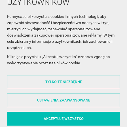
UŻYTKOWNIKÓW
Funnycase.pl korzysta z cookies i innych technologii, aby
INFORMACJA O SKLEPIE

zapewnić niezawodność i bezpieczeństwo naszych witryn,
mierzyć ich wydajność, zapewniać spersonalizowane
INFORMACJE

doświadczenia zakupowe i spersonalizowane reklamy. W tym
celu zbieramy informacje o użytkownikach, ich zachowaniu i
OBSŁUGA KLIENTA

urządzeniach.
WSPÓŁPRACA

Kliknięcie przycisku „Akceptuj wszystko” oznacza zgodę na
wykorzystywanie przez nas plików cookie.
ŚLEDŹ NAS NA FACEBOOKU

TYLKO TE NIEZBĘDNE
Made with
❤
in Poland
USTAWIENIA ZAAWANSOWANE
AKCEPTUJĘ WSZYSTKO