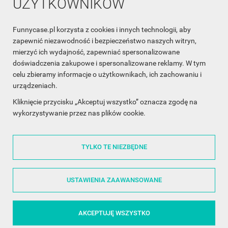
UŻYTKOWNIKÓW
Funnycase.pl korzysta z cookies i innych technologii, aby
INFORMACJA O SKLEPIE

zapewnić niezawodność i bezpieczeństwo naszych witryn,
mierzyć ich wydajność, zapewniać spersonalizowane
INFORMACJE

doświadczenia zakupowe i spersonalizowane reklamy. W tym
celu zbieramy informacje o użytkownikach, ich zachowaniu i
OBSŁUGA KLIENTA

urządzeniach.
WSPÓŁPRACA

Kliknięcie przycisku „Akceptuj wszystko” oznacza zgodę na
wykorzystywanie przez nas plików cookie.
ŚLEDŹ NAS NA FACEBOOKU

TYLKO TE NIEZBĘDNE
Made with
❤
in Poland
USTAWIENIA ZAAWANSOWANE
AKCEPTUJĘ WSZYSTKO