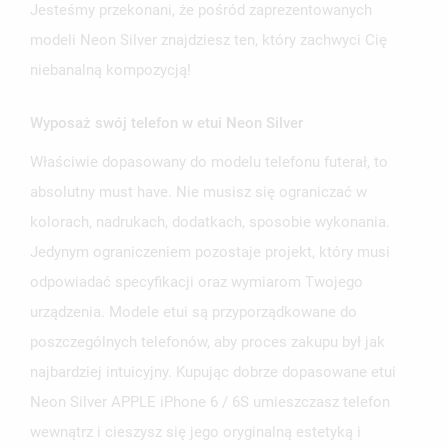
Jesteśmy przekonani, że pośród zaprezentowanych
modeli Neon Silver znajdziesz ten, który zachwyci Cię
niebanalną kompozycją!
Wyposaż swój telefon w etui Neon Silver
UTWÓRZ LISTĘ ŻYCZEŃ
Właściwie dopasowany do modelu telefonu futerał, to
ZALOGUJ SIĘ
absolutny must have. Nie musisz się ograniczać w
NAZWA LISTY ŻYCZEŃ
MUSISZ BYĆ ZALOGOWANY BY ZAPISAĆ PRODUKTY NA
kolorach, nadrukach, dodatkach, sposobie wykonania.
MOJE LISTY ŻYCZEŃ
SWOJEJ LIŚCIE ŻYCZEŃ.
Jedynym ograniczeniem pozostaje projekt, który musi
UTWÓRZ NOWĄ LISTĘ
add_circle_outline
odpowiadać specyfikacji oraz wymiarom Twojego
ANULUJ
ZALOGUJ SIĘ
urządzenia. Modele etui są przyporządkowane do
ANULUJ
UTWÓRZ LISTĘ ŻYCZEŃ
poszczególnych telefonów, aby proces zakupu był jak
najbardziej intuicyjny. Kupując dobrze dopasowane etui
Neon Silver APPLE iPhone 6 / 6S umieszczasz telefon
wewnątrz i cieszysz się jego oryginalną estetyką i