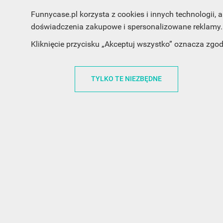
Funnycase.pl korzysta z cookies i innych technologii
doświadczenia zakupowe i spersonalizowane reklamy. 
Kliknięcie przycisku „Akceptuj wszystko” oznacza zgo
INFORMACJA O SKLEPIE
INFORM
TYLKO TE NIEZBĘDNE
FunnyCase.pl
O MARCE
Trudna 13
REGULAMI
32-700 Bochnia
RABATOWY
Polska
REGULAMI
office@funnycase.pl
POLITYKA 
+48574304204
COOKIES
REGULAMI