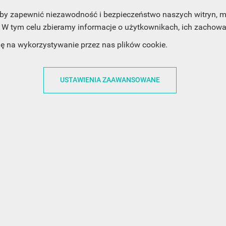
, aby zapewnić niezawodność i bezpieczeństwo naszych witryn,
W tym celu zbieramy informacje o użytkownikach, ich zachowan
dę na wykorzystywanie przez nas plików cookie.
ACJE
OBSŁUGA KLIENTA
WSPÓŁPRA
USTAWIENIA ZAAWANSOWANE
ZWROTY I WYMIANY
DLA FIRM
N KODÓW
PŁATNOŚCI I DOSTAWY
DLA GRAFIKÓW
CH
ŚLEDZENIE PRZESYŁKI
DOŁĄCZ DO NAS
N
FAQ
NASZE SOCIAL 
PRYWATNOŚCI
KONTAKT Z NAMI
N NEWSLETTERA