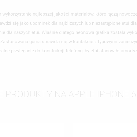
 wykorzystanie najlepszej jakości materiałów, które łączą nowocze
awdzi się jako upominek dla najbliższych lub niezastąpione etui d
WÓRZ LISTĘ ŻYCZEŃ
LOGUJ SIĘ
e dla naszych etui. Właśnie dlatego neonowa grafika została wyko
y. Zastosowana guma sprawdzi się w kontakcie z typowymi zanieczy
ZWA LISTY ŻYCZEŃ
SISZ BYĆ ZALOGOWANY BY ZAPISAĆ PRODUKTY NA SWOJEJ LIŚCIE
JE LISTY ŻYCZEŃ
alne przyleganie do konstrukcji telefonu, by etui stanowiło amort
CZEŃ.
UTWÓRZ NOWĄ L
add_circle_outline
ANULUJ
ZALOGUJ SIĘ
ANULUJ
UTWÓRZ LISTĘ ŻYCZEŃ
E PRODUKTY NA APPLE IPHONE 6 