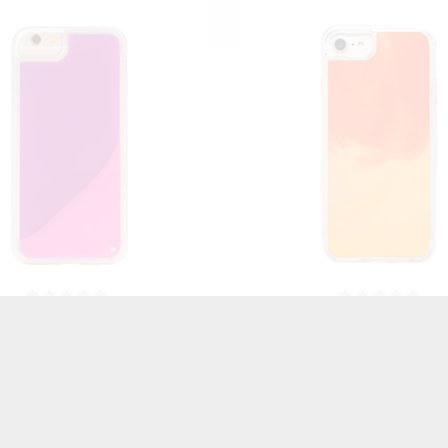
LIQUID NEON NA TELEFON
ETUI LIQUID NEON NA T
E 6 / 6S POMARAŃCZOWY
IPHONE 6 / 6S POMARA
Sassy9
32,73 zł
Brutto
46,06 zł
Brutto