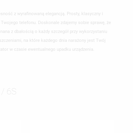
sność z wyrafinowaną elegancją. Prosty, klasyczny i
la Twojego telefonu. Doskonale zdajemy sobie sprawę, że
nana z dbałością o każdy szczegół przy wykorzystaniu
szczeniami, na które każdego dnia narażony jest Twój
yzator w czasie ewentualnego upadku urządzenia.
ISTĘ
/ 6S