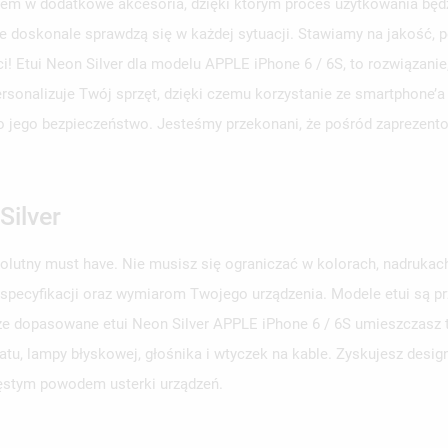
em w dodatkowe akcesoria, dzięki którym proces użytkowania będzi
e doskonale sprawdzą się w każdej sytuacji. Stawiamy na jakość, p
ci! Etui Neon Silver dla modelu APPLE iPhone 6 / 6S, to rozwiązan
personalizuje Twój sprzęt, dzięki czemu korzystanie ze smartphone’a
aj o jego bezpieczeństwo. Jesteśmy przekonani, że pośród zaprezent
Silver
solutny must have. Nie musisz się ograniczać w kolorach, nadruka
 specyfikacji oraz wymiarom Twojego urządzenia. Modele etui są 
brze dopasowane etui Neon Silver APPLE iPhone 6 / 6S umieszczasz te
u, lampy błyskowej, głośnika i wtyczek na kable. Zyskujesz design
zęstym powodem usterki urządzeń.