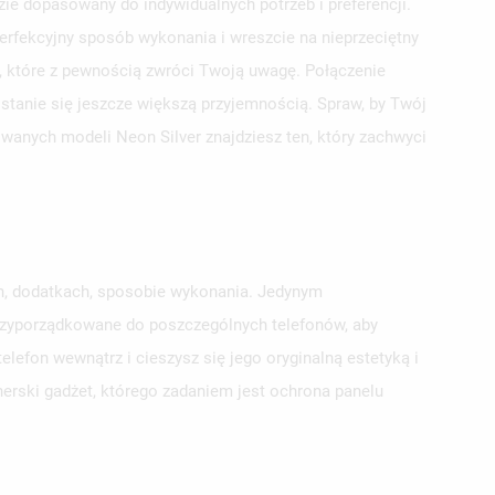
e dopasowany do indywidualnych potrzeb i preferencji.
erfekcyjny sposób wykonania i wreszcie na nieprzeciętny
ie, które z pewnością zwróci Twoją uwagę. Połączenie
 stanie się jeszcze większą przyjemnością. Spraw, by Twój
owanych modeli Neon Silver znajdziesz ten, który zachwyci
ch, dodatkach, sposobie wykonania. Jedynym
przyporządkowane do poszczególnych telefonów, aby
lefon wewnątrz i cieszysz się jego oryginalną estetyką i
erski gadżet, którego zadaniem jest ochrona panelu