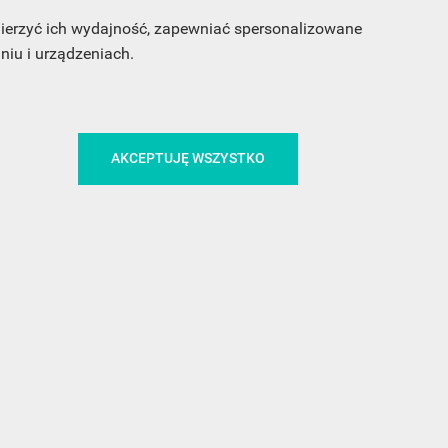
 mierzyć ich wydajność, zapewniać spersonalizowane
iu i urządzeniach.
CA
ŚLEDŹ NAS NA FACEBOOKU
AKCEPTUJĘ WSZYSTKO
!
MEDIA