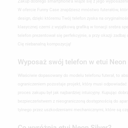
Zakup dobrego smartphone’a wiąże się z jego wyposażeni
W ofercie Funny Case znajdziesz mnóstwo futerałów, któr
design, dzięki któremu Twój telefon zyska na oryginalnoś
klasycznej czerni z wyjątkową grafiką w tonacji srebra s
telefon prezentował się perfekcyjnie, a przy okazji zadb
Cię niebanalną kompozycją!
Wyposaż swój telefon w etui Neon 
Właściwie dopasowany do modelu telefonu futerał, to ab
ograniczeniem pozostaje projekt, który musi odpowiadać
proces zakupu był jak najbardziej intuicyjny. Kupując do
bezpieczeństwem z nieograniczoną dostępnością do aparat
tylnego przez uszkodzeniami mechanicznymi, które są c
Co wyróżnia etui Neon Silver?