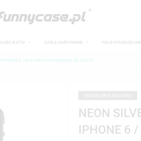
OLEKCJE ETUI
SZKŁA HARTOWANE
FOLIE HYDROŻELO
N IPHONE 6 / 6S A1549/A1633 MIENIĄCE SIĘ ZLZ118
OBECNIE BRAK NA STANIE
NEON SILV
IPHONE 6 /