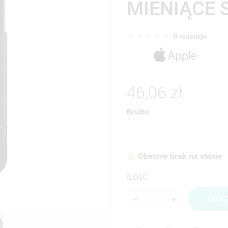
MIENIĄCE 
0 recenzje
46,06 zł
Brutto
Obecnie brak na stanie

ILOŚĆ
DO K