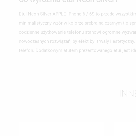
Etui Neon Silver APPLE iPhone 6 / 6S to przede wszystkim
minimalistyczny wzór w kolorze srebra na czarnym tle spr
UT
ZA
codzienne użytkowanie telefonu stanowi ogromne wyzwani
nowoczesnych rozwiązań, by efekt był trwały i estetyczn
NA
MU
MO
telefon. Dodatkowym atutem prezentowanego etui jest ide
ŻY
INN