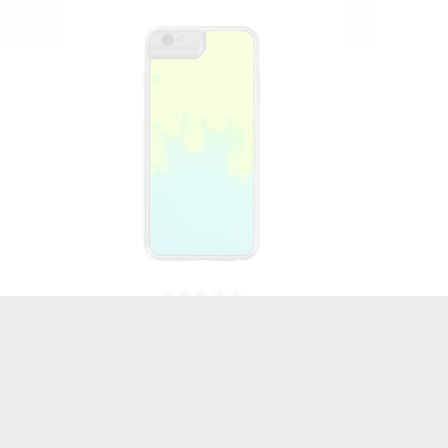
N
ETUI LIQUID NEON NA TELEFON
ETUI 
IPHONE 6 / 6S RÓŻOWY
IPHON
32,73 zł
Brutto