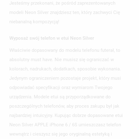
Jesteśmy przekonani, że pośród zaprezentowanych
modeli Neon Silver znajdziesz ten, który zachwyci Cię
niebanalną kompozycją!
Wyposaż swój telefon w etui Neon Silver
UTWÓRZ LISTĘ ŻYCZEŃ
Właściwie dopasowany do modelu telefonu futerał, to
ZALOGUJ SIĘ
absolutny must have. Nie musisz się ograniczać w
NAZWA LISTY ŻYCZEŃ
MUSISZ BYĆ ZALOGOWANY BY ZAPISAĆ PRODUKTY NA
kolorach, nadrukach, dodatkach, sposobie wykonania.
MOJE LISTY ŻYCZEŃ
SWOJEJ LIŚCIE ŻYCZEŃ.
Jedynym ograniczeniem pozostaje projekt, który musi
UTWÓRZ NOWĄ LISTĘ
add_circle_outline
odpowiadać specyfikacji oraz wymiarom Twojego
ANULUJ
ZALOGUJ SIĘ
urządzenia. Modele etui są przyporządkowane do
ANULUJ
UTWÓRZ LISTĘ ŻYCZEŃ
poszczególnych telefonów, aby proces zakupu był jak
najbardziej intuicyjny. Kupując dobrze dopasowane etui
Neon Silver APPLE iPhone 6 / 6S umieszczasz telefon
wewnątrz i cieszysz się jego oryginalną estetyką i