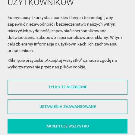
UŻYTKOWNIKÓW
Funnycase.pl korzysta z cookies i innych technologii, aby
INFORMACJA O SKLEPIE

zapewnić niezawodność i bezpieczeństwo naszych witryn,
mierzyć ich wydajność, zapewniać spersonalizowane
INFORMACJE

doświadczenia zakupowe i spersonalizowane reklamy. W tym
celu zbieramy informacje o użytkownikach, ich zachowaniu i
OBSŁUGA KLIENTA

urządzeniach.
WSPÓŁPRACA

Kliknięcie przycisku „Akceptuj wszystko” oznacza zgodę na
wykorzystywanie przez nas plików cookie.
ŚLEDŹ NAS NA FACEBOOKU

TYLKO TE NIEZBĘDNE
Made with
❤
in Poland
USTAWIENIA ZAAWANSOWANE
AKCEPTUJĘ WSZYSTKO