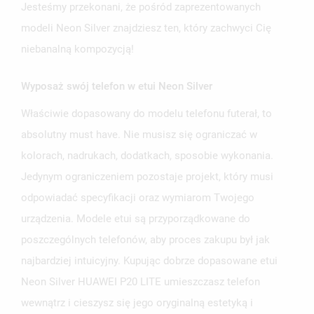
Jesteśmy przekonani, że pośród zaprezentowanych
modeli Neon Silver znajdziesz ten, który zachwyci Cię
niebanalną kompozycją!
Wyposaż swój telefon w etui Neon Silver
UTWÓRZ LISTĘ ŻYCZEŃ
ZALOGUJ SIĘ
Właściwie dopasowany do modelu telefonu futerał, to
absolutny must have. Nie musisz się ograniczać w
NAZWA LISTY ŻYCZEŃ
MUSISZ BYĆ ZALOGOWANY BY ZAPISAĆ PRODUKTY NA
MOJE LISTY ŻYCZEŃ
kolorach, nadrukach, dodatkach, sposobie wykonania.
SWOJEJ LIŚCIE ŻYCZEŃ.
Jedynym ograniczeniem pozostaje projekt, który musi
UTWÓRZ NOWĄ LISTĘ
add_circle_outline
odpowiadać specyfikacji oraz wymiarom Twojego
ANULUJ
ZALOGUJ SIĘ
urządzenia. Modele etui są przyporządkowane do
ANULUJ
UTWÓRZ LISTĘ ŻYCZEŃ
poszczególnych telefonów, aby proces zakupu był jak
najbardziej intuicyjny. Kupując dobrze dopasowane etui
Neon Silver HUAWEI P20 LITE umieszczasz telefon
wewnątrz i cieszysz się jego oryginalną estetyką i