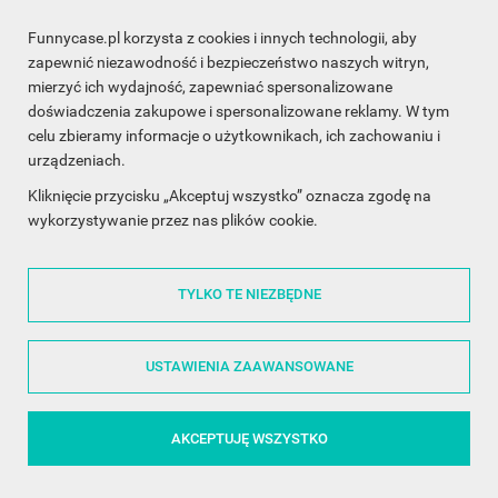
Funnycase.pl korzysta z cookies i innych technologii, aby
INFORMACJA O SKLEPIE

zapewnić niezawodność i bezpieczeństwo naszych witryn,
mierzyć ich wydajność, zapewniać spersonalizowane
INFORMACJE

doświadczenia zakupowe i spersonalizowane reklamy. W tym
celu zbieramy informacje o użytkownikach, ich zachowaniu i
OBSŁUGA KLIENTA

urządzeniach.
WSPÓŁPRACA

Kliknięcie przycisku „Akceptuj wszystko” oznacza zgodę na
wykorzystywanie przez nas plików cookie.
ŚLEDŹ NAS NA FACEBOOKU

TYLKO TE NIEZBĘDNE
Made with
❤
in Poland
USTAWIENIA ZAAWANSOWANE
AKCEPTUJĘ WSZYSTKO
©2014 - 2026 FunnyCase.pl | Wszelkie prawa zastrzeżone.