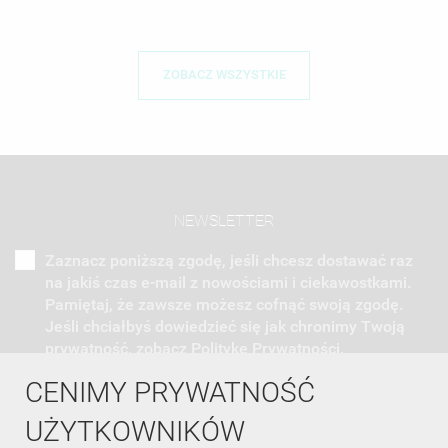
ZOBACZ WSZYSTKIE
NEWSLETTER
Zaznacz poniższą zgodę, jeśli chcesz dostawać raz
na jakiś czas e-mail z nowościami i ciekawostkami.
Pamiętaj, że zawsze możesz cofnąć swoją zgodę.
Jeśli chciałbyś dowiedzieć się jak chronimy Twoją
prywatność, zobacz Politykę Prywatności.
CENIMY PRYWATNOŚĆ
UŻYTKOWNIKÓW