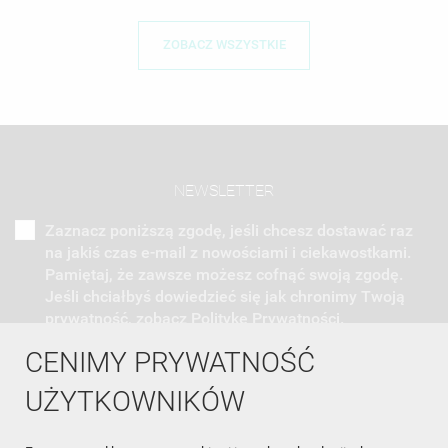
ZOBACZ WSZYSTKIE
NEWSLETTER
Zaznacz poniższą zgodę, jeśli chcesz dostawać raz
na jakiś czas e-mail z nowościami i ciekawostkami.
Pamiętaj, że zawsze możesz cofnąć swoją zgodę.
Jeśli chciałbyś dowiedzieć się jak chronimy Twoją
prywatność, zobacz Politykę Prywatności.
CENIMY PRYWATNOŚĆ
UŻYTKOWNIKÓW