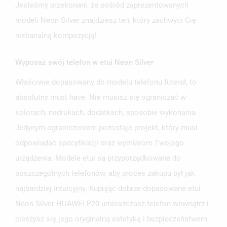
Jesteśmy przekonani, że pośród zaprezentowanych
modeli Neon Silver znajdziesz ten, który zachwyci Cię
niebanalną kompozycją!
Wyposaż swój telefon w etui Neon Silver
UTWÓRZ LISTĘ ŻYCZEŃ
ZALOGUJ SIĘ
Właściwie dopasowany do modelu telefonu futerał, to
NAZWA LISTY ŻYCZEŃ
MUSISZ BYĆ ZALOGOWANY BY ZAPISAĆ PRODUKTY NA
absolutny must have. Nie musisz się ograniczać w
MOJE LISTY ŻYCZEŃ
SWOJEJ LIŚCIE ŻYCZEŃ.
kolorach, nadrukach, dodatkach, sposobie wykonania.
UTWÓRZ NOWĄ LISTĘ
add_circle_outline
Jedynym ograniczeniem pozostaje projekt, który musi
ANULUJ
ZALOGUJ SIĘ
odpowiadać specyfikacji oraz wymiarom Twojego
ANULUJ
UTWÓRZ LISTĘ ŻYCZEŃ
urządzenia. Modele etui są przyporządkowane do
poszczególnych telefonów, aby proces zakupu był jak
najbardziej intuicyjny. Kupując dobrze dopasowane etui
Neon Silver HUAWEI P20 umieszczasz telefon wewnątrz i
cieszysz się jego oryginalną estetyką i bezpieczeństwem