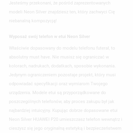
Jesteśmy przekonani, że pośród zaprezentowanych
modeli Neon Silver znajdziesz ten, który zachwyci Cię
niebanalną kompozycją!
Wyposaż swój telefon w etui Neon Silver
UTWÓRZ LISTĘ ŻYCZEŃ
ZALOGUJ SIĘ
Właściwie dopasowany do modelu telefonu futerał, to
NAZWA LISTY ŻYCZEŃ
MUSISZ BYĆ ZALOGOWANY BY ZAPISAĆ PRODUKTY NA
absolutny must have. Nie musisz się ograniczać w
MOJE LISTY ŻYCZEŃ
SWOJEJ LIŚCIE ŻYCZEŃ.
kolorach, nadrukach, dodatkach, sposobie wykonania.
UTWÓRZ NOWĄ LISTĘ
add_circle_outline
Jedynym ograniczeniem pozostaje projekt, który musi
ANULUJ
ZALOGUJ SIĘ
odpowiadać specyfikacji oraz wymiarom Twojego
ANULUJ
UTWÓRZ LISTĘ ŻYCZEŃ
urządzenia. Modele etui są przyporządkowane do
poszczególnych telefonów, aby proces zakupu był jak
najbardziej intuicyjny. Kupując dobrze dopasowane etui
Neon Silver HUAWEI P20 umieszczasz telefon wewnątrz i
cieszysz się jego oryginalną estetyką i bezpieczeństwem