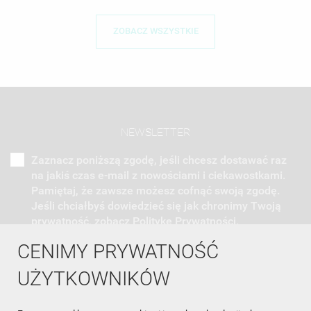
ZOBACZ WSZYSTKIE
NEWSLETTER
Zaznacz poniższą zgodę, jeśli chcesz dostawać raz
na jakiś czas e-mail z nowościami i ciekawostkami.
Pamiętaj, że zawsze możesz cofnąć swoją zgodę.
Jeśli chciałbyś dowiedzieć się jak chronimy Twoją
prywatność, zobacz Politykę Prywatności.
CENIMY PRYWATNOŚĆ
UŻYTKOWNIKÓW