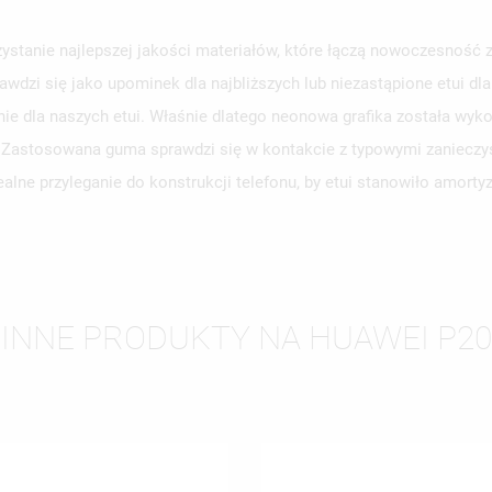
stanie najlepszej jakości materiałów, które łączą nowoczesność z 
awdzi się jako upominek dla najbliższych lub niezastąpione etui d
WÓRZ LISTĘ ŻYCZEŃ
LOGUJ SIĘ
e dla naszych etui. Właśnie dlatego neonowa grafika została wyko
y. Zastosowana guma sprawdzi się w kontakcie z typowymi zanieczy
ZWA LISTY ŻYCZEŃ
SISZ BYĆ ZALOGOWANY BY ZAPISAĆ PRODUKTY NA SWOJEJ LIŚCIE
JE LISTY ŻYCZEŃ
alne przyleganie do konstrukcji telefonu, by etui stanowiło amort
CZEŃ.
UTWÓRZ NOWĄ L
add_circle_outline
ANULUJ
ZALOGUJ SIĘ
ANULUJ
UTWÓRZ LISTĘ ŻYCZEŃ
INNE PRODUKTY NA HUAWEI P20