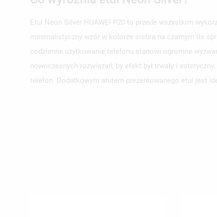
Etui Neon Silver HUAWEI P20 to przede wszystkim wykorzy
minimalistyczny wzór w kolorze srebra na czarnym tle spr
UT
ZA
codzienne użytkowanie telefonu stanowi ogromne wyzwani
nowoczesnych rozwiązań, by efekt był trwały i estetyczn
NA
MU
MO
telefon. Dodatkowym atutem prezentowanego etui jest ide
ŻY