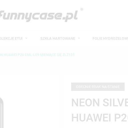
OLEKCJE ETUI
SZKŁA HARTOWANE
FOLIE HYDROŻELO
ON HUAWEI P20 EML-L09 MIENIĄCE SIĘ ZLZ135
OBECNIE BRAK NA STANIE
NEON SILV
HUAWEI P2