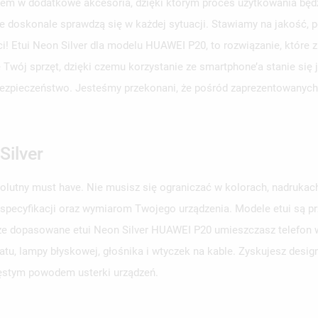
em w dodatkowe akcesoria, dzięki którym proces użytkowania będzi
e doskonale sprawdzą się w każdej sytuacji. Stawiamy na jakość, p
ci! Etui Neon Silver dla modelu HUAWEI P20, to rozwiązanie, które
e Twój sprzęt, dzięki czemu korzystanie ze smartphone’a stanie się
o bezpieczeństwo. Jesteśmy przekonani, że pośród zaprezentowanych 
Silver
solutny must have. Nie musisz się ograniczać w kolorach, nadruka
 specyfikacji oraz wymiarom Twojego urządzenia. Modele etui są 
brze dopasowane etui Neon Silver HUAWEI P20 umieszczasz telefon we
u, lampy błyskowej, głośnika i wtyczek na kable. Zyskujesz design
zęstym powodem usterki urządzeń.