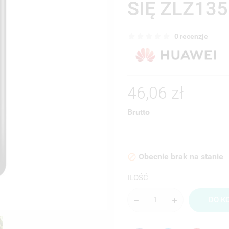
SIĘ ZLZ135
0 recenzje
46,06 zł
Brutto
Obecnie brak na stanie

ILOŚĆ
DO K