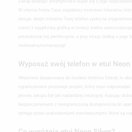
Zakup dobrego smartphone’a wiąże się z jego wyposażeni
W ofercie Funny Case znajdziesz mnóstwo futerałów, któr
design, dzięki któremu Twój telefon zyska na oryginalnoś
czerni z wyjątkową grafiką w tonacji srebra spersonalizuj
prezentował się perfekcyjnie, a przy okazji zadbaj o jeg
niebanalną kompozycją!
Wyposaż swój telefon w etui Neon 
Właściwie dopasowany do modelu telefonu futerał, to ab
ograniczeniem pozostaje projekt, który musi odpowiadać
proces zakupu był jak najbardziej intuicyjny. Kupując do
bezpieczeństwem z nieograniczoną dostępnością do aparat
tylnego przez uszkodzeniami mechanicznymi, które są c
Co wyróżnia etui Neon Silver?