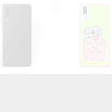
 ŚWIECĄCE NA TELEFON
ETUI ŚWIECĄCE NA TE
 P20 ST_SWE-2020-1-100
HUAWEI P20 ST_SWE-2020
46,06 zł
Brutto
46,06 zł
Brutto