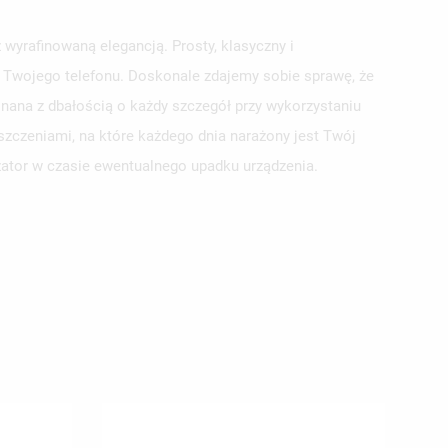
wyrafinowaną elegancją. Prosty, klasyczny i
la Twojego telefonu. Doskonale zdajemy sobie sprawę, że
nana z dbałością o każdy szczegół przy wykorzystaniu
szczeniami, na które każdego dnia narażony jest Twój
yzator w czasie ewentualnego upadku urządzenia.
ISTĘ