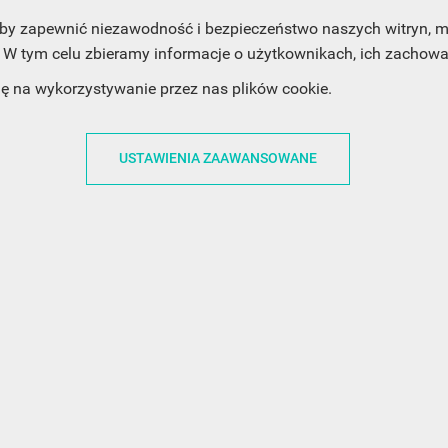
, aby zapewnić niezawodność i bezpieczeństwo naszych witryn,
W tym celu zbieramy informacje o użytkownikach, ich zachowan
dę na wykorzystywanie przez nas plików cookie.
ACJE
OBSŁUGA KLIENTA
WSPÓŁPRA
USTAWIENIA ZAAWANSOWANE
ZWROTY I WYMIANY
DLA FIRM
N KODÓW
PŁATNOŚCI I DOSTAWY
DLA GRAFIKÓW
CH
ŚLEDZENIE PRZESYŁKI
DOŁĄCZ DO NAS
N
FAQ
NASZE SOCIAL 
PRYWATNOŚCI
KONTAKT Z NAMI
N NEWSLETTERA