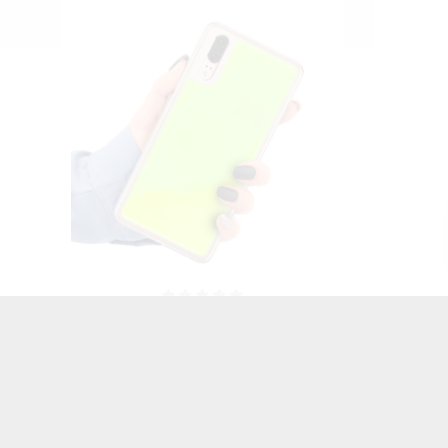
N
ETUI PROTECT CASE 2mm NA
ETUI
TELEFON HUAWEI P20
HUAWEI
TRANSPARENT
15,00 zł
Brutto