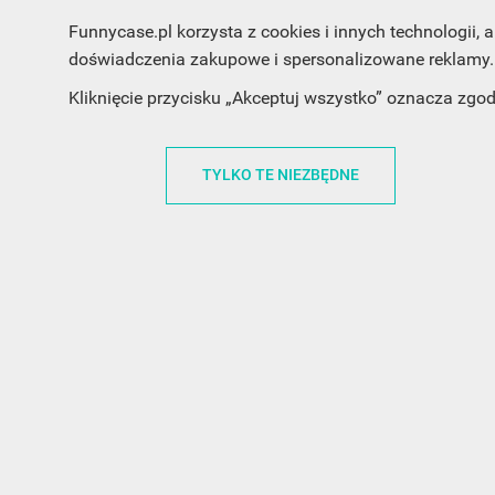
Funnycase.pl korzysta z cookies i innych technologii
doświadczenia zakupowe i spersonalizowane reklamy. 
Kliknięcie przycisku „Akceptuj wszystko” oznacza zgo
INFORMACJA O SKLEPIE
INFORM
TYLKO TE NIEZBĘDNE
FunnyCase.pl
O MARCE
Trudna 13
REGULAMI
32-700 Bochnia
RABATOWY
Polska
REGULAMI
office@funnycase.pl
POLITYKA 
+48574304204
COOKIES
REGULAMI