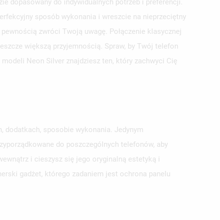
e dopasowany do indywidualnych potrzeb i preferencji.
erfekcyjny sposób wykonania i wreszcie na nieprzeciętny
 z pewnością zwróci Twoją uwagę. Połączenie klasycznej
 jeszcze większą przyjemnością. Spraw, by Twój telefon
modeli Neon Silver znajdziesz ten, który zachwyci Cię
ch, dodatkach, sposobie wykonania. Jedynym
przyporządkowane do poszczególnych telefonów, aby
wnątrz i cieszysz się jego oryginalną estetyką i
erski gadżet, którego zadaniem jest ochrona panelu