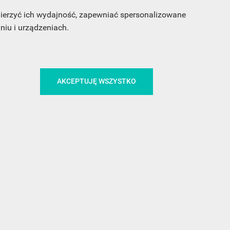
 mierzyć ich wydajność, zapewniać spersonalizowane
iu i urządzeniach.
CA
ŚLEDŹ NAS NA FACEBOOKU
AKCEPTUJĘ WSZYSTKO
!
MEDIA