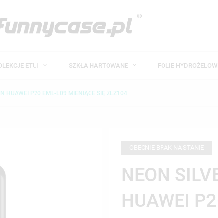
OLEKCJE ETUI
SZKŁA HARTOWANE
FOLIE HYDROŻELO
ON HUAWEI P20 EML-L09 MIENIĄCE SIĘ ZLZ104
OBECNIE BRAK NA STANIE
NEON SILV
HUAWEI P2