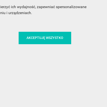
 mierzyć ich wydajność, zapewniać spersonalizowane
iu i urządzeniach.
CA
ŚLEDŹ NAS NA FACEBOOKU
AKCEPTUJĘ WSZYSTKO
!
MEDIA