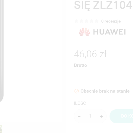
SIĘ ZLZ104
0 recenzje
46,06 zł
Brutto
Obecnie brak na stanie

ILOŚĆ
DO K