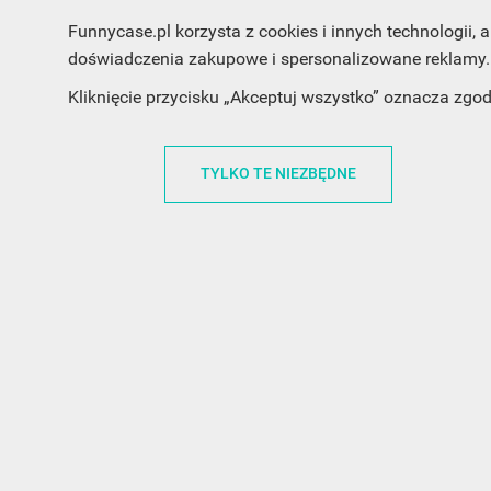
Funnycase.pl korzysta z cookies i innych technologii
doświadczenia zakupowe i spersonalizowane reklamy. 
Kliknięcie przycisku „Akceptuj wszystko” oznacza zgo
INFORMACJA O SKLEPIE
INFORM
TYLKO TE NIEZBĘDNE
FunnyCase.pl
O MARCE
Trudna 13
REGULAMI
32-700 Bochnia
RABATOWY
Polska
REGULAMI
office@funnycase.pl
POLITYKA 
+48574304204
COOKIES
REGULAMI