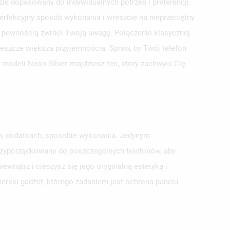
e dopasowany do indywidualnych potrzeb i preferencji.
erfekcyjny sposób wykonania i wreszcie na nieprzeciętny
 z pewnością zwróci Twoją uwagę. Połączenie klasycznej
 jeszcze większą przyjemnością. Spraw, by Twój telefon
modeli Neon Silver znajdziesz ten, który zachwyci Cię
ch, dodatkach, sposobie wykonania. Jedynym
przyporządkowane do poszczególnych telefonów, aby
wnątrz i cieszysz się jego oryginalną estetyką i
erski gadżet, którego zadaniem jest ochrona panelu