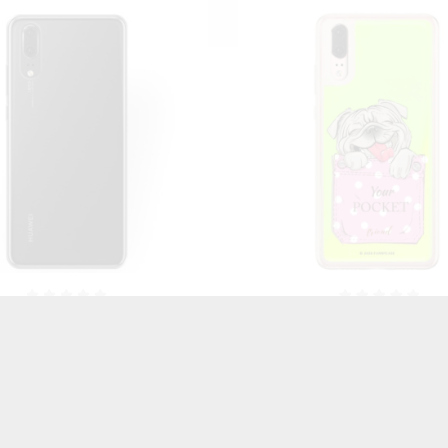
 ŚWIECĄCE NA TELEFON
ETUI ŚWIECĄCE NA TE
 P20 ST_SWE-2020-1-100
HUAWEI P20 ST_SWE-2020
46,06 zł
Brutto
46,06 zł
Brutto