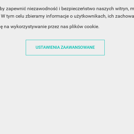
, aby zapewnić niezawodność i bezpieczeństwo naszych witryn,
W tym celu zbieramy informacje o użytkownikach, ich zachowan
dę na wykorzystywanie przez nas plików cookie.
ACJE
OBSŁUGA KLIENTA
WSPÓŁPRA
USTAWIENIA ZAAWANSOWANE
ZWROTY I WYMIANY
DLA FIRM
N KODÓW
PŁATNOŚCI I DOSTAWY
DLA GRAFIKÓW
CH
ŚLEDZENIE PRZESYŁKI
DOŁĄCZ DO NAS
N
FAQ
NASZE SOCIAL 
PRYWATNOŚCI
KONTAKT Z NAMI
N NEWSLETTERA