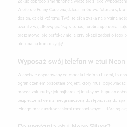
Zakup dobrego smartphone’a wiąże się z jego wyposażeni
W ofercie Funny Case znajdziesz mnóstwo futerałów, któr
design, dzięki któremu Twój telefon zyska na oryginalnoś
czerni z wyjątkową grafiką w tonacji srebra spersonalizuj
prezentował się perfekcyjnie, a przy okazji zadbaj o jeg
niebanalną kompozycją!
Wyposaż swój telefon w etui Neon 
Właściwie dopasowany do modelu telefonu futerał, to ab
ograniczeniem pozostaje projekt, który musi odpowiadać
proces zakupu był jak najbardziej intuicyjny. Kupując do
bezpieczeństwem z nieograniczoną dostępnością do aparat
tylnego przez uszkodzeniami mechanicznymi, które są c
Co wyróżnia etui Neon Silver?