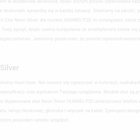
em w dodatkowe akcesoria, dzięki którym proces użytkowania będzi
e doskonale sprawdzą się w każdej sytuacji. Stawiamy na jakość, p
ci! Etui Neon Silver dla modelu HUAWEI P20, to rozwiązanie, które
e Twój sprzęt, dzięki czemu korzystanie ze smartphone’a stanie się
o bezpieczeństwo. Jesteśmy przekonani, że pośród zaprezentowanych 
Silver
solutny must have. Nie musisz się ograniczać w kolorach, nadruka
 specyfikacji oraz wymiarom Twojego urządzenia. Modele etui są 
brze dopasowane etui Neon Silver HUAWEI P20 umieszczasz telefon we
u, lampy błyskowej, głośnika i wtyczek na kable. Zyskujesz design
zęstym powodem usterki urządzeń.