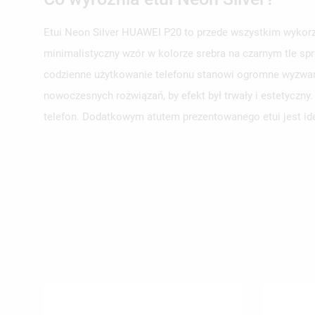
Etui Neon Silver HUAWEI P20 to przede wszystkim wykorzy
minimalistyczny wzór w kolorze srebra na czarnym tle spr
UT
ZA
codzienne użytkowanie telefonu stanowi ogromne wyzwani
nowoczesnych rozwiązań, by efekt był trwały i estetyczn
NA
MU
MO
telefon. Dodatkowym atutem prezentowanego etui jest ide
ŻY