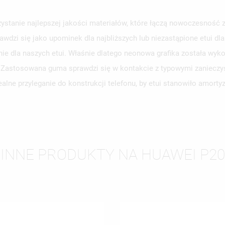
stanie najlepszej jakości materiałów, które łączą nowoczesność z 
awdzi się jako upominek dla najbliższych lub niezastąpione etui d
WÓRZ LISTĘ ŻYCZEŃ
LOGUJ SIĘ
e dla naszych etui. Właśnie dlatego neonowa grafika została wyko
y. Zastosowana guma sprawdzi się w kontakcie z typowymi zanieczy
ZWA LISTY ŻYCZEŃ
SISZ BYĆ ZALOGOWANY BY ZAPISAĆ PRODUKTY NA SWOJEJ LIŚCIE
JE LISTY ŻYCZEŃ
alne przyleganie do konstrukcji telefonu, by etui stanowiło amort
CZEŃ.
UTWÓRZ NOWĄ L
add_circle_outline
ANULUJ
ZALOGUJ SIĘ
ANULUJ
UTWÓRZ LISTĘ ŻYCZEŃ
INNE PRODUKTY NA HUAWEI P20