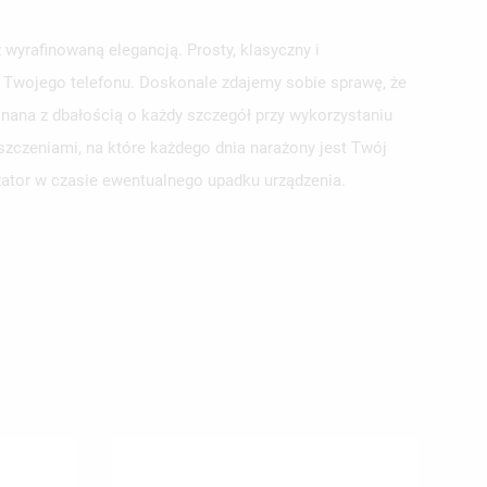
wyrafinowaną elegancją. Prosty, klasyczny i
la Twojego telefonu. Doskonale zdajemy sobie sprawę, że
nana z dbałością o każdy szczegół przy wykorzystaniu
szczeniami, na które każdego dnia narażony jest Twój
yzator w czasie ewentualnego upadku urządzenia.
ISTĘ