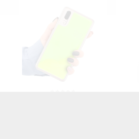
N
ETUI PROTECT CASE 2mm NA
ETUI
TELEFON HUAWEI P20
HUAWEI
TRANSPARENT
15,00 zł
Brutto