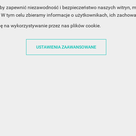
, aby zapewnić niezawodność i bezpieczeństwo naszych witryn,
W tym celu zbieramy informacje o użytkownikach, ich zachowan
dę na wykorzystywanie przez nas plików cookie.
ACJE
OBSŁUGA KLIENTA
WSPÓŁPRA
USTAWIENIA ZAAWANSOWANE
ZWROTY I WYMIANY
DLA FIRM
N KODÓW
PŁATNOŚCI I DOSTAWY
DLA GRAFIKÓW
CH
ŚLEDZENIE PRZESYŁKI
DOŁĄCZ DO NAS
N
FAQ
NASZE SOCIAL 
PRYWATNOŚCI
KONTAKT Z NAMI
N NEWSLETTERA