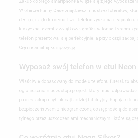
Zakup dobrego smartphone’a wiąże się z jego wyposażeni
W ofercie Funny Case znajdziesz mnóstwo futerałów, któr
design, dzięki któremu Twój telefon zyska na oryginalnoś
klasycznej czerni z wyjątkową grafiką w tonacji srebra s
telefon prezentował się perfekcyjnie, a przy okazji zadb
Cię niebanalną kompozycją!
Wyposaż swój telefon w etui Neon 
Właściwie dopasowany do modelu telefonu futerał, to ab
ograniczeniem pozostaje projekt, który musi odpowiadać
proces zakupu był jak najbardziej intuicyjny. Kupując do
bezpieczeństwem z nieograniczoną dostępnością do aparat
tylnego przez uszkodzeniami mechanicznymi, które są c
Co wyróżnia etui Neon Silver?