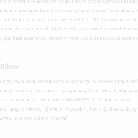
em w dodatkowe akcesoria, dzięki którym proces użytkowania będzi
e doskonale sprawdzą się w każdej sytuacji. Stawiamy na jakość, p
ci! Etui Neon Silver dla modelu HUAWEI P10 LITE, to rozwiązanie, 
personalizuje Twój sprzęt, dzięki czemu korzystanie ze smartphone’a
aj o jego bezpieczeństwo. Jesteśmy przekonani, że pośród zaprezent
Silver
solutny must have. Nie musisz się ograniczać w kolorach, nadruka
 specyfikacji oraz wymiarom Twojego urządzenia. Modele etui są 
brze dopasowane etui Neon Silver HUAWEI P10 LITE umieszczasz telef
u, lampy błyskowej, głośnika i wtyczek na kable. Zyskujesz design
zęstym powodem usterki urządzeń.