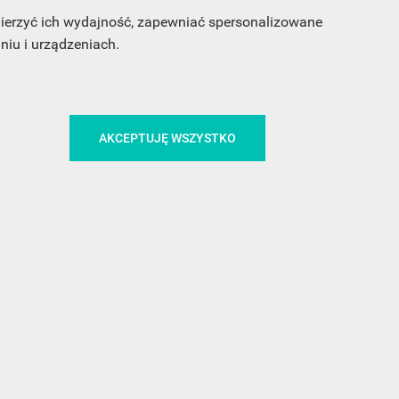
 mierzyć ich wydajność, zapewniać spersonalizowane
iu i urządzeniach.
CA
ŚLEDŹ NAS NA FACEBOOKU
AKCEPTUJĘ WSZYSTKO
!
MEDIA