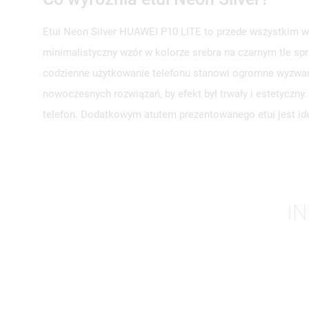
Etui Neon Silver HUAWEI P10 LITE to przede wszystkim wy
minimalistyczny wzór w kolorze srebra na czarnym tle spr
UT
ZA
codzienne użytkowanie telefonu stanowi ogromne wyzwani
nowoczesnych rozwiązań, by efekt był trwały i estetyczn
NA
MU
MO
ŻY
telefon. Dodatkowym atutem prezentowanego etui jest ide
IN