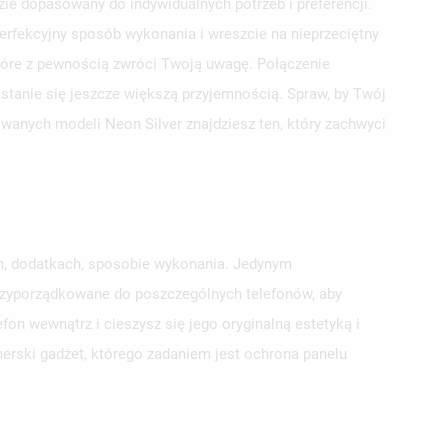
e dopasowany do indywidualnych potrzeb i preferencji.
erfekcyjny sposób wykonania i wreszcie na nieprzeciętny
które z pewnością zwróci Twoją uwagę. Połączenie
 stanie się jeszcze większą przyjemnością. Spraw, by Twój
owanych modeli Neon Silver znajdziesz ten, który zachwyci
ch, dodatkach, sposobie wykonania. Jedynym
przyporządkowane do poszczególnych telefonów, aby
on wewnątrz i cieszysz się jego oryginalną estetyką i
erski gadżet, którego zadaniem jest ochrona panelu