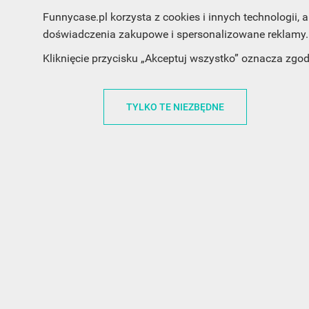
Funnycase.pl korzysta z cookies i innych technologii
doświadczenia zakupowe i spersonalizowane reklamy. 
Kliknięcie przycisku „Akceptuj wszystko” oznacza zgo
INFORMACJA O SKLEPIE
INFORM
TYLKO TE NIEZBĘDNE
FunnyCase.pl
O MARCE
Trudna 13
REGULAMI
32-700 Bochnia
RABATOWY
Polska
REGULAMI
office@funnycase.pl
POLITYKA 
+48574304204
COOKIES
REGULAMI