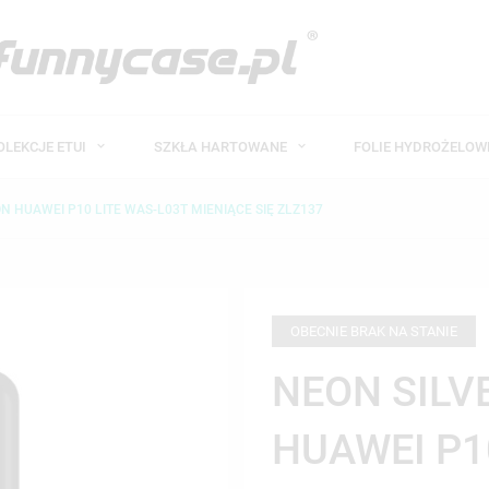
OLEKCJE ETUI
SZKŁA HARTOWANE
FOLIE HYDROŻELO
ON HUAWEI P10 LITE WAS-L03T MIENIĄCE SIĘ ZLZ137
OBECNIE BRAK NA STANIE
NEON SILV
HUAWEI P1