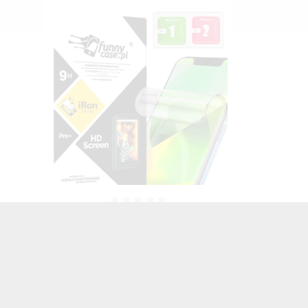
FOLIA HYDROŻELOWA NA TELEFON
HUAWEI P10 LITE
TRANSPARENTNY
25,00 zł
Brutto