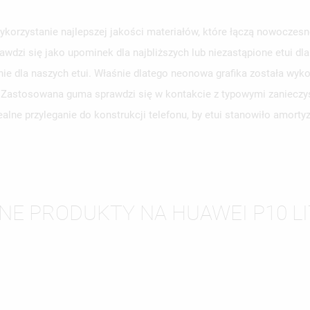
korzystanie najlepszej jakości materiałów, które łączą nowoczesno
awdzi się jako upominek dla najbliższych lub niezastąpione etui d
WÓRZ LISTĘ ŻYCZEŃ
LOGUJ SIĘ
e dla naszych etui. Właśnie dlatego neonowa grafika została wyko
y. Zastosowana guma sprawdzi się w kontakcie z typowymi zanieczy
ZWA LISTY ŻYCZEŃ
SISZ BYĆ ZALOGOWANY BY ZAPISAĆ PRODUKTY NA SWOJEJ LIŚCIE
JE LISTY ŻYCZEŃ
CZEŃ.
alne przyleganie do konstrukcji telefonu, by etui stanowiło amort
UTWÓRZ NOWĄ L
add_circle_outline
ANULUJ
ZALOGUJ SIĘ
ANULUJ
UTWÓRZ LISTĘ ŻYCZEŃ
NE PRODUKTY NA HUAWEI P10 LI