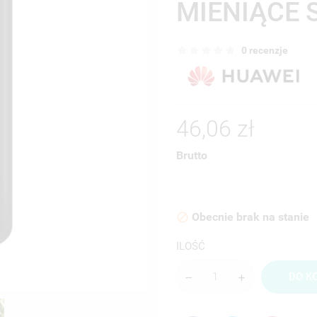
MIENIĄCE 
0 recenzje
46,06 zł
Brutto
Obecnie brak na stanie

ILOŚĆ
DO K