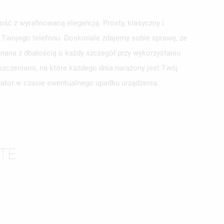
ść z wyrafinowaną elegancją. Prosty, klasyczny i
la Twojego telefonu. Doskonale zdajemy sobie sprawę, że
nana z dbałością o każdy szczegół przy wykorzystaniu
szczeniami, na które każdego dnia narażony jest Twój
yzator w czasie ewentualnego upadku urządzenia.
ISTĘ
TE