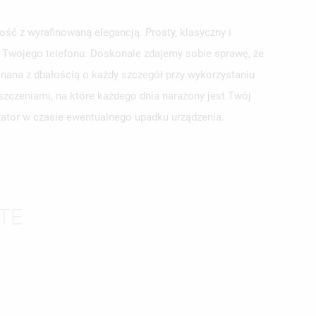
ść z wyrafinowaną elegancją. Prosty, klasyczny i
la Twojego telefonu. Doskonale zdajemy sobie sprawę, że
nana z dbałością o każdy szczegół przy wykorzystaniu
szczeniami, na które każdego dnia narażony jest Twój
yzator w czasie ewentualnego upadku urządzenia.
ISTĘ
TE