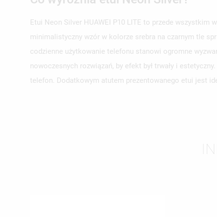
Etui Neon Silver HUAWEI P10 LITE to przede wszystkim wy
minimalistyczny wzór w kolorze srebra na czarnym tle spr
UT
ZA
codzienne użytkowanie telefonu stanowi ogromne wyzwani
nowoczesnych rozwiązań, by efekt był trwały i estetyczn
NA
MU
MO
ŻY
telefon. Dodatkowym atutem prezentowanego etui jest ide
IN