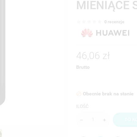
MIENIĄCE 
0 recenzje
46,06 zł
Brutto
Obecnie brak na stanie

ILOŚĆ
DO K