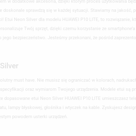
em w dodatkowe akcesoria, dzięki którym proces użytkowania będzi
e doskonale sprawdzą się w każdej sytuacji. Stawiamy na jakość, p
ci! Etui Neon Silver dla modelu HUAWEI P10 LITE, to rozwiązanie, 
personalizuje Twój sprzęt, dzięki czemu korzystanie ze smartphone’a
aj o jego bezpieczeństwo. Jesteśmy przekonani, że pośród zaprezent
Silver
solutny must have. Nie musisz się ograniczać w kolorach, nadruka
 specyfikacji oraz wymiarom Twojego urządzenia. Modele etui są 
brze dopasowane etui Neon Silver HUAWEI P10 LITE umieszczasz telef
u, lampy błyskowej, głośnika i wtyczek na kable. Zyskujesz design
zęstym powodem usterki urządzeń.