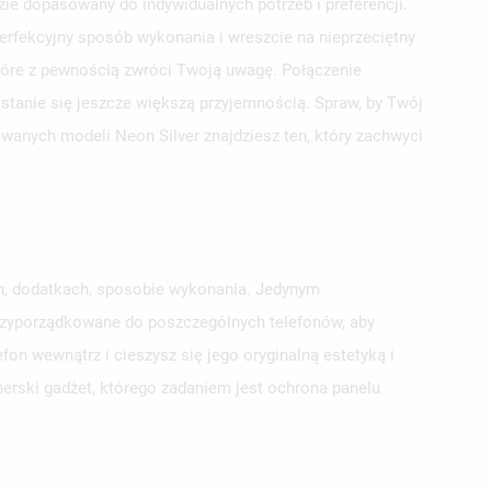
e dopasowany do indywidualnych potrzeb i preferencji.
erfekcyjny sposób wykonania i wreszcie na nieprzeciętny
które z pewnością zwróci Twoją uwagę. Połączenie
 stanie się jeszcze większą przyjemnością. Spraw, by Twój
owanych modeli Neon Silver znajdziesz ten, który zachwyci
ch, dodatkach, sposobie wykonania. Jedynym
przyporządkowane do poszczególnych telefonów, aby
on wewnątrz i cieszysz się jego oryginalną estetyką i
erski gadżet, którego zadaniem jest ochrona panelu