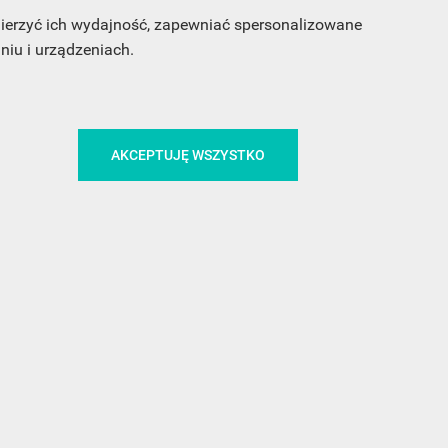
 mierzyć ich wydajność, zapewniać spersonalizowane
iu i urządzeniach.
CA
ŚLEDŹ NAS NA FACEBOOKU
AKCEPTUJĘ WSZYSTKO
!
MEDIA