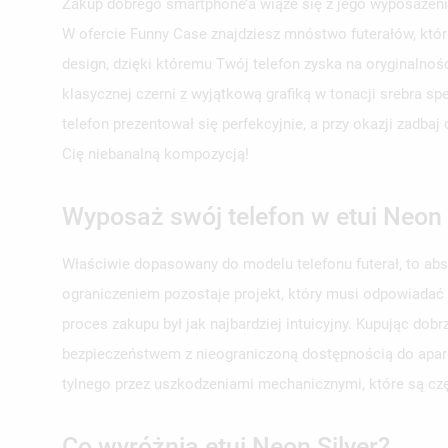
Zakup dobrego smartphone’a wiąże się z jego wyposażeni
W ofercie Funny Case znajdziesz mnóstwo futerałów, któr
design, dzięki któremu Twój telefon zyska na oryginalnoś
klasycznej czerni z wyjątkową grafiką w tonacji srebra s
telefon prezentował się perfekcyjnie, a przy okazji zadb
Cię niebanalną kompozycją!
Wyposaż swój telefon w etui Neon 
Właściwie dopasowany do modelu telefonu futerał, to ab
ograniczeniem pozostaje projekt, który musi odpowiadać
proces zakupu był jak najbardziej intuicyjny. Kupując do
bezpieczeństwem z nieograniczoną dostępnością do aparat
tylnego przez uszkodzeniami mechanicznymi, które są c
Co wyróżnia etui Neon Silver?