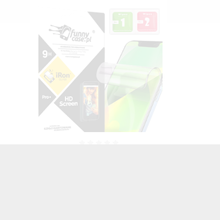
FOLIA HYDROŻELOWA NA TELEFON
HUAWEI P10 LITE
TRANSPARENTNY
25,00 zł
Brutto