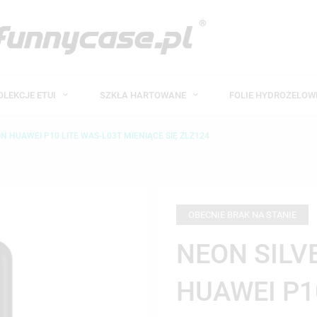
OLEKCJE ETUI
SZKŁA HARTOWANE
FOLIE HYDROŻELO
ON HUAWEI P10 LITE WAS-L03T MIENIĄCE SIĘ ZLZ124
OBECNIE BRAK NA STANIE
NEON SILV
HUAWEI P1