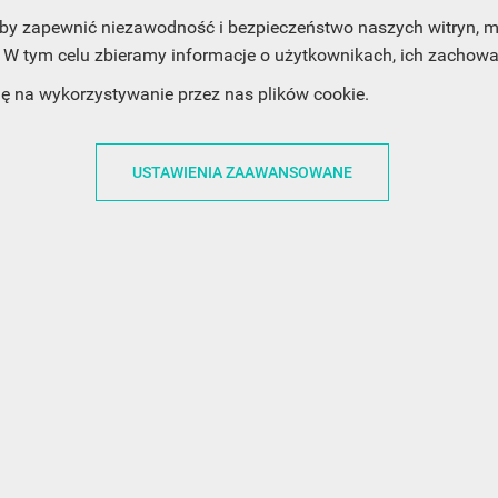
, aby zapewnić niezawodność i bezpieczeństwo naszych witryn,
W tym celu zbieramy informacje o użytkownikach, ich zachowan
dę na wykorzystywanie przez nas plików cookie.
ACJE
OBSŁUGA KLIENTA
WSPÓŁPRA
USTAWIENIA ZAAWANSOWANE
ZWROTY I WYMIANY
DLA FIRM
N KODÓW
PŁATNOŚCI I DOSTAWY
DLA GRAFIKÓW
CH
ŚLEDZENIE PRZESYŁKI
DOŁĄCZ DO NAS
N
FAQ
NASZE SOCIAL 
PRYWATNOŚCI
KONTAKT Z NAMI
N NEWSLETTERA