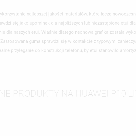
korzystanie najlepszej jakości materiałów, które łączą nowoczesno
awdzi się jako upominek dla najbliższych lub niezastąpione etui d
WÓRZ LISTĘ ŻYCZEŃ
LOGUJ SIĘ
e dla naszych etui. Właśnie dlatego neonowa grafika została wyko
y. Zastosowana guma sprawdzi się w kontakcie z typowymi zanieczy
ZWA LISTY ŻYCZEŃ
SISZ BYĆ ZALOGOWANY BY ZAPISAĆ PRODUKTY NA SWOJEJ LIŚCIE
JE LISTY ŻYCZEŃ
CZEŃ.
alne przyleganie do konstrukcji telefonu, by etui stanowiło amort
UTWÓRZ NOWĄ L
add_circle_outline
ANULUJ
ZALOGUJ SIĘ
ANULUJ
UTWÓRZ LISTĘ ŻYCZEŃ
NE PRODUKTY NA HUAWEI P10 LI