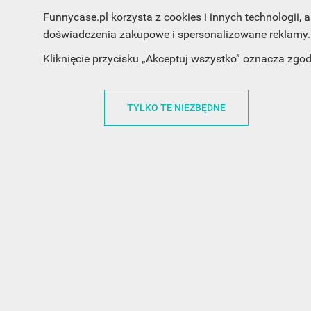
Funnycase.pl korzysta z cookies i innych technologii
doświadczenia zakupowe i spersonalizowane reklamy. 
Kliknięcie przycisku „Akceptuj wszystko” oznacza zgo
INFORMACJA O SKLEPIE
INFORM
TYLKO TE NIEZBĘDNE
FunnyCase.pl
O MARCE
Trudna 13
REGULAMI
32-700 Bochnia
RABATOWY
Polska
REGULAMI
office@funnycase.pl
POLITYKA 
+48574304204
COOKIES
REGULAMI