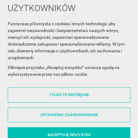
UŻYTKOWNIKÓW
Funnycase.pl korzysta z cookies i innych technologii, aby
INFORMACJA O SKLEPIE

zapewnić niezawodność i bezpieczeństwo naszych witryn,
mierzyć ich wydajność, zapewniać spersonalizowane
INFORMACJE

doświadczenia zakupowe i spersonalizowane reklamy. W tym
celu zbieramy informacje o użytkownikach, ich zachowaniu i
OBSŁUGA KLIENTA

urządzeniach.
WSPÓŁPRACA

Kliknięcie przycisku „Akceptuj wszystko” oznacza zgodę na
wykorzystywanie przez nas plików cookie.
ŚLEDŹ NAS NA FACEBOOKU

TYLKO TE NIEZBĘDNE
Made with
❤
in Poland
USTAWIENIA ZAAWANSOWANE
AKCEPTUJĘ WSZYSTKO