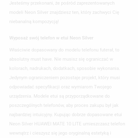
Jesteśmy przekonani, że pośród zaprezentowanych
modeli Neon Silver znajdziesz ten, który zachwyci Cię
niebanalną kompozycją!
Wyposaż swój telefon w etui Neon Silver
UTWÓRZ LISTĘ ŻYCZEŃ
Właściwie dopasowany do modelu telefonu futerał, to
ZALOGUJ SIĘ
absolutny must have. Nie musisz się ograniczać w
NAZWA LISTY ŻYCZEŃ
kolorach, nadrukach, dodatkach, sposobie wykonania.
MUSISZ BYĆ ZALOGOWANY BY ZAPISAĆ PRODUKTY NA
MOJE LISTY ŻYCZEŃ
SWOJEJ LIŚCIE ŻYCZEŃ.
Jedynym ograniczeniem pozostaje projekt, który musi
odpowiadać specyfikacji oraz wymiarom Twojego
UTWÓRZ NOWĄ LISTĘ
add_circle_outline
urządzenia. Modele etui są przyporządkowane do
ANULUJ
ZALOGUJ SIĘ
ANULUJ
UTWÓRZ LISTĘ ŻYCZEŃ
poszczególnych telefonów, aby proces zakupu był jak
najbardziej intuicyjny. Kupując dobrze dopasowane etui
Neon Silver HUAWEI MATE 10 LITE umieszczasz telefon
wewnątrz i cieszysz się jego oryginalną estetyką i