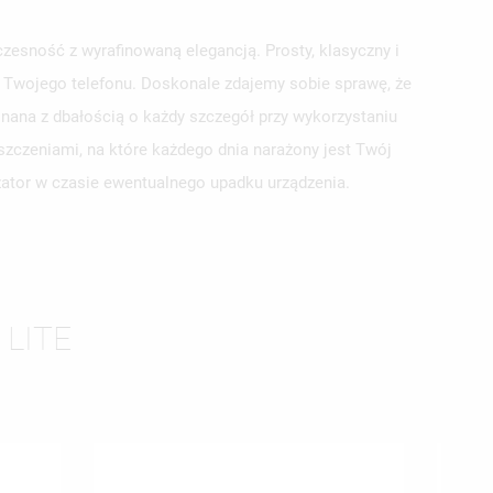
zesność z wyrafinowaną elegancją. Prosty, klasyczny i
la Twojego telefonu. Doskonale zdajemy sobie sprawę, że
nana z dbałością o każdy szczegół przy wykorzystaniu
szczeniami, na które każdego dnia narażony jest Twój
yzator w czasie ewentualnego upadku urządzenia.
ISTĘ
 LITE