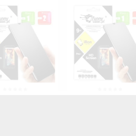
drożelowa Matowa Na Ekran
Folia Samoregenerują
u Do HUAWEI MATE 10 LITE
Hydrożelowa Na Ekran Tele
NSPARENTNY MATOWY
HUAWEI MATE 10 LI
TRANSPARENTNY
35,00 zł
Brutto
35,00 zł
Brutto