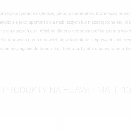
m wykorzystanie najlepszej jakości materiałów, które łączą nowoc
awdzi się jako upominek dla najbliższych lub niezastąpione etui d
WÓRZ LISTĘ ŻYCZEŃ
e dla naszych etui. Właśnie dlatego neonowa grafika została wyko
LOGUJ SIĘ
y. Zastosowana guma sprawdzi się w kontakcie z typowymi zanieczy
ZWA LISTY ŻYCZEŃ
SISZ BYĆ ZALOGOWANY BY ZAPISAĆ PRODUKTY NA SWOJEJ LIŚCIE
alne przyleganie do konstrukcji telefonu, by etui stanowiło amort
JE LISTY ŻYCZEŃ
CZEŃ.
UTWÓRZ NOWĄ L
add_circle_outline
ANULUJ
ZALOGUJ SIĘ
ANULUJ
UTWÓRZ LISTĘ ŻYCZEŃ
 PRODUKTY NA HUAWEI MATE 10