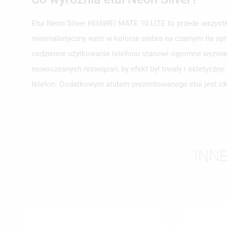
Etui Neon Silver HUAWEI MATE 10 LITE to przede wszystki
minimalistyczny wzór w kolorze srebra na czarnym tle spr
UT
codzienne użytkowanie telefonu stanowi ogromne wyzwani
ZA
nowoczesnych rozwiązań, by efekt był trwały i estetyczn
NA
MU
telefon. Dodatkowym atutem prezentowanego etui jest ide
MO
ŻY
INNE