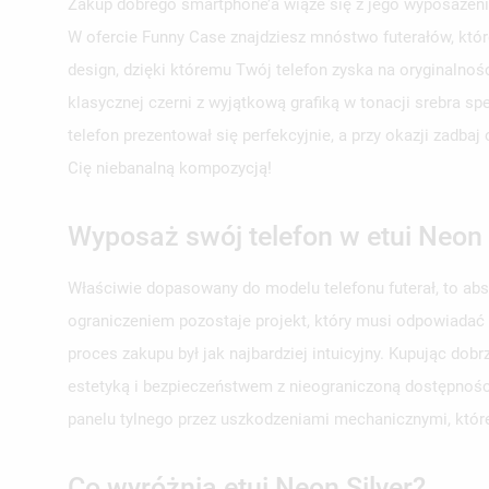
Zakup dobrego smartphone’a wiąże się z jego wyposażeni
W ofercie Funny Case znajdziesz mnóstwo futerałów, któr
design, dzięki któremu Twój telefon zyska na oryginalno
klasycznej czerni z wyjątkową grafiką w tonacji srebra s
telefon prezentował się perfekcyjnie, a przy okazji zadb
Cię niebanalną kompozycją!
Wyposaż swój telefon w etui Neon 
Właściwie dopasowany do modelu telefonu futerał, to ab
ograniczeniem pozostaje projekt, który musi odpowiadać
proces zakupu był jak najbardziej intuicyjny. Kupując d
estetyką i bezpieczeństwem z nieograniczoną dostępności
panelu tylnego przez uszkodzeniami mechanicznymi, któr
Co wyróżnia etui Neon Silver?