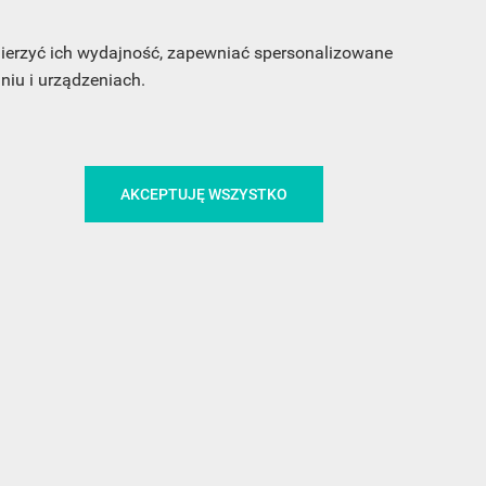
 mierzyć ich wydajność, zapewniać spersonalizowane
iu i urządzeniach.
AKCEPTUJĘ WSZYSTKO
CA
ŚLEDŹ NAS NA FACEBOOKU
!
MEDIA