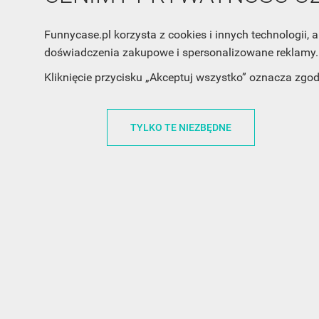
Funnycase.pl korzysta z cookies i innych technologii
doświadczenia zakupowe i spersonalizowane reklamy. 
Kliknięcie przycisku „Akceptuj wszystko” oznacza zgo
TYLKO TE NIEZBĘDNE
INFORMACJA O SKLEPIE
INFORM
FunnyCase.pl
O MARCE
Trudna 13
REGULAMI
32-700 Bochnia
RABATOWY
Polska
REGULAMI
office@funnycase.pl
POLITYKA 
+48574304204
COOKIES
REGULAMI