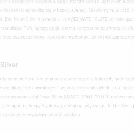
em w dodatkowe akcesoria, dzięki którym proces użytkowania będzi
e doskonale sprawdzą się w każdej sytuacji. Stawiamy na jakość, p
ści! Etui Neon Silver dla modelu HUAWEI MATE 10 LITE, to rozwiąza
personalizuje Twój sprzęt, dzięki czemu korzystanie ze smartphone’a
aj o jego bezpieczeństwo. Jesteśmy przekonani, że pośród zaprezent
Silver
solutny must have. Nie musisz się ograniczać w kolorach, nadruka
 specyfikacji oraz wymiarom Twojego urządzenia. Modele etui są 
obrze dopasowane etui Neon Silver HUAWEI MATE 10 LITE umieszczasz
ą do aparatu, lampy błyskowej, głośnika i wtyczek na kable. Zysku
e są częstym powodem usterki urządzeń.