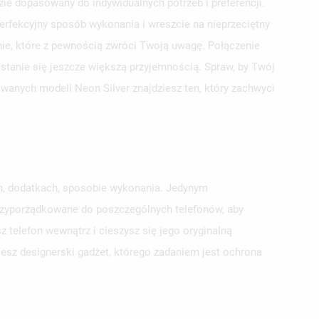
e dopasowany do indywidualnych potrzeb i preferencji.
erfekcyjny sposób wykonania i wreszcie na nieprzeciętny
nie, które z pewnością zwróci Twoją uwagę. Połączenie
 stanie się jeszcze większą przyjemnością. Spraw, by Twój
owanych modeli Neon Silver znajdziesz ten, który zachwyci
ch, dodatkach, sposobie wykonania. Jedynym
przyporządkowane do poszczególnych telefonów, aby
 telefon wewnątrz i cieszysz się jego oryginalną
jesz designerski gadżet, którego zadaniem jest ochrona