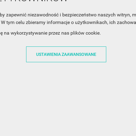
Twoją prywatność, zobacz Politykę Prywatności.
, aby zapewnić niezawodność i bezpieczeństwo naszych witryn,
W tym celu zbieramy informacje o użytkownikach, ich zachowan
dę na wykorzystywanie przez nas plików cookie.
USTAWIENIA ZAAWANSOWANE
ACJE
OBSŁUGA KLIENTA
WSPÓŁPRA
ZWROTY I WYMIANY
DLA FIRM
N KODÓW
PŁATNOŚCI I DOSTAWY
DLA GRAFIKÓW
CH
ŚLEDZENIE PRZESYŁKI
DOŁĄCZ DO NAS
N
FAQ
NASZE SOCIAL 
PRYWATNOŚCI
KONTAKT Z NAMI
N NEWSLETTERA