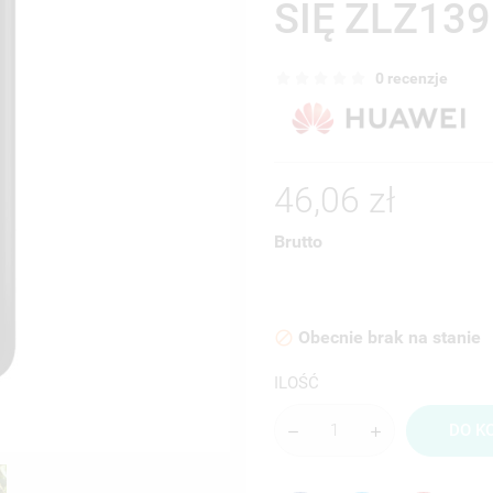
SIĘ ZLZ139
0 recenzje
46,06 zł
Brutto
Obecnie brak na stanie

ILOŚĆ
DO K