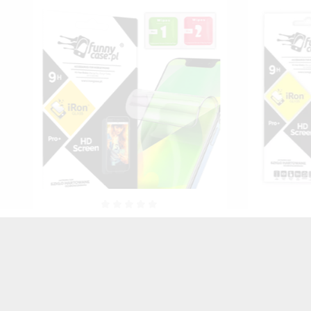
ON
Folia Prywatyzująca Hydrożelowa
Folia Hy
Na Ekran Telefonu Do HUAWEI MATE
Telefon
10 LITE TRANSPARENTNY MATOWY
TRA
30,00 zł
Brutto