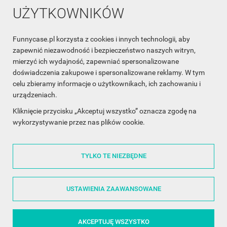
UŻYTKOWNIKÓW
Funnycase.pl korzysta z cookies i innych technologii, aby
INFORMACJA O SKLEPIE

zapewnić niezawodność i bezpieczeństwo naszych witryn,
mierzyć ich wydajność, zapewniać spersonalizowane
INFORMACJE

doświadczenia zakupowe i spersonalizowane reklamy. W tym
celu zbieramy informacje o użytkownikach, ich zachowaniu i
OBSŁUGA KLIENTA

urządzeniach.
WSPÓŁPRACA

Kliknięcie przycisku „Akceptuj wszystko” oznacza zgodę na
wykorzystywanie przez nas plików cookie.
ŚLEDŹ NAS NA FACEBOOKU

TYLKO TE NIEZBĘDNE
Made with
❤
in Poland
USTAWIENIA ZAAWANSOWANE
AKCEPTUJĘ WSZYSTKO