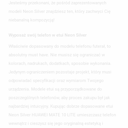
Jesteśmy przekonani, że pośród zaprezentowanych
modeli Neon Silver znajdziesz ten, który zachwyci Cię
niebanalną kompozycją!
Wyposaż swój telefon w etui Neon Silver
UTWÓRZ LISTĘ ŻYCZEŃ
Właściwie dopasowany do modelu telefonu futerał, to
ZALOGUJ SIĘ
absolutny must have. Nie musisz się ograniczać w
NAZWA LISTY ŻYCZEŃ
kolorach, nadrukach, dodatkach, sposobie wykonania.
MUSISZ BYĆ ZALOGOWANY BY ZAPISAĆ PRODUKTY NA
MOJE LISTY ŻYCZEŃ
SWOJEJ LIŚCIE ŻYCZEŃ.
Jedynym ograniczeniem pozostaje projekt, który musi
odpowiadać specyfikacji oraz wymiarom Twojego
UTWÓRZ NOWĄ LISTĘ
add_circle_outline
urządzenia. Modele etui są przyporządkowane do
ANULUJ
ZALOGUJ SIĘ
ANULUJ
UTWÓRZ LISTĘ ŻYCZEŃ
poszczególnych telefonów, aby proces zakupu był jak
najbardziej intuicyjny. Kupując dobrze dopasowane etui
Neon Silver HUAWEI MATE 10 LITE umieszczasz telefon
wewnątrz i cieszysz się jego oryginalną estetyką i