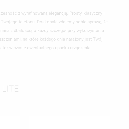
zesność z wyrafinowaną elegancją. Prosty, klasyczny i
la Twojego telefonu. Doskonale zdajemy sobie sprawę, że
nana z dbałością o każdy szczegół przy wykorzystaniu
szczeniami, na które każdego dnia narażony jest Twój
yzator w czasie ewentualnego upadku urządzenia.
ISTĘ
 LITE