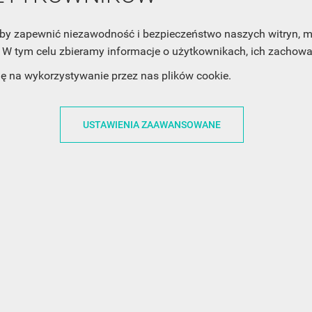
Twoją prywatność, zobacz Politykę Prywatności.
, aby zapewnić niezawodność i bezpieczeństwo naszych witryn,
W tym celu zbieramy informacje o użytkownikach, ich zachowan
dę na wykorzystywanie przez nas plików cookie.
USTAWIENIA ZAAWANSOWANE
ACJE
OBSŁUGA KLIENTA
WSPÓŁPRA
ZWROTY I WYMIANY
DLA FIRM
N KODÓW
PŁATNOŚCI I DOSTAWY
DLA GRAFIKÓW
CH
ŚLEDZENIE PRZESYŁKI
DOŁĄCZ DO NAS
N
FAQ
NASZE SOCIAL 
PRYWATNOŚCI
KONTAKT Z NAMI
N NEWSLETTERA