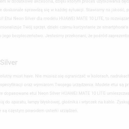
em w dodatkowe akcesoria, dzięki którym proces użytkowania będzi
e doskonale sprawdzą się w każdej sytuacji. Stawiamy na jakość, p
ści! Etui Neon Silver dla modelu HUAWEI MATE 10 LITE, to rozwiąza
personalizuje Twój sprzęt, dzięki czemu korzystanie ze smartphone’a
aj o jego bezpieczeństwo. Jesteśmy przekonani, że pośród zaprezent
Silver
solutny must have. Nie musisz się ograniczać w kolorach, nadruka
 specyfikacji oraz wymiarom Twojego urządzenia. Modele etui są 
obrze dopasowane etui Neon Silver HUAWEI MATE 10 LITE umieszczasz
ą do aparatu, lampy błyskowej, głośnika i wtyczek na kable. Zysku
e są częstym powodem usterki urządzeń.