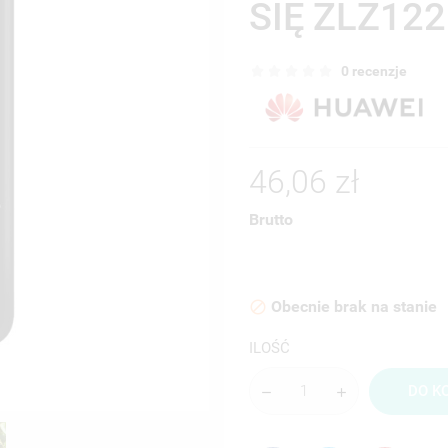
SIĘ ZLZ122
0 recenzje
46,06 zł
Brutto
Obecnie brak na stanie

ILOŚĆ
DO K