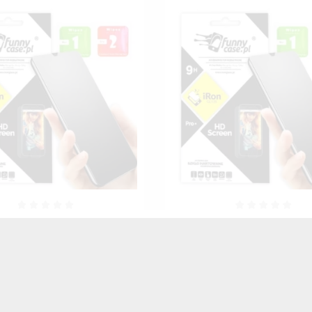
drożelowa Matowa Na Ekran
Folia Samoregenerują
u Do HUAWEI MATE 10 LITE
Hydrożelowa Na Ekran Tele
NSPARENTNY MATOWY
HUAWEI MATE 10 LI
TRANSPARENTNY
35,00 zł
Brutto
35,00 zł
Brutto