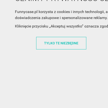
Funnycase.pl korzysta z cookies i innych technologii
doświadczenia zakupowe i spersonalizowane reklamy. 
Kliknięcie przycisku „Akceptuj wszystko” oznacza zgo
TYLKO TE NIEZBĘDNE
INFORMACJA O SKLEPIE
INFORM
FunnyCase.pl
O MARCE
Trudna 13
REGULAMI
32-700 Bochnia
RABATOWY
Polska
REGULAMI
office@funnycase.pl
POLITYKA 
+48574304204
COOKIES
REGULAMI