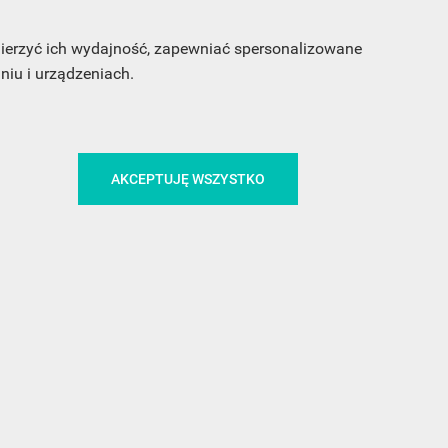
 mierzyć ich wydajność, zapewniać spersonalizowane
iu i urządzeniach.
AKCEPTUJĘ WSZYSTKO
CA
ŚLEDŹ NAS NA FACEBOOKU
!
MEDIA