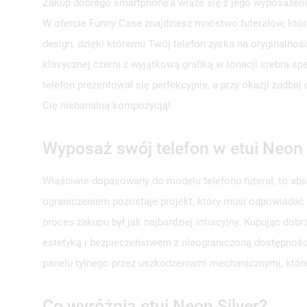
Zakup dobrego smartphone’a wiąże się z jego wyposażeni
W ofercie Funny Case znajdziesz mnóstwo futerałów, któr
design, dzięki któremu Twój telefon zyska na oryginalno
klasycznej czerni z wyjątkową grafiką w tonacji srebra s
telefon prezentował się perfekcyjnie, a przy okazji zadb
Cię niebanalną kompozycją!
Wyposaż swój telefon w etui Neon 
Właściwie dopasowany do modelu telefonu futerał, to ab
ograniczeniem pozostaje projekt, który musi odpowiadać
proces zakupu był jak najbardziej intuicyjny. Kupując d
estetyką i bezpieczeństwem z nieograniczoną dostępności
panelu tylnego przez uszkodzeniami mechanicznymi, któr
Co wyróżnia etui Neon Silver?