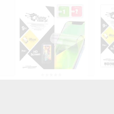
ON
Folia Prywatyzująca Hydrożelowa
Folia Hy
Na Ekran Telefonu Do HUAWEI MATE
Telefon
10 LITE TRANSPARENTNY MATOWY
TRA
30,00 zł
Brutto