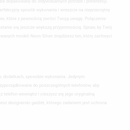
e dopasowany do indywidualnych potrzeb i preferencji.
erfekcyjny sposób wykonania i wreszcie na nieprzeciętny
nie, które z pewnością zwróci Twoją uwagę. Połączenie
 stanie się jeszcze większą przyjemnością. Spraw, by Twój
owanych modeli Neon Silver znajdziesz ten, który zachwyci
ch, dodatkach, sposobie wykonania. Jedynym
przyporządkowane do poszczególnych telefonów, aby
 telefon wewnątrz i cieszysz się jego oryginalną
jesz designerski gadżet, którego zadaniem jest ochrona