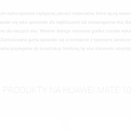
m wykorzystanie najlepszej jakości materiałów, które łączą nowoc
awdzi się jako upominek dla najbliższych lub niezastąpione etui d
WÓRZ LISTĘ ŻYCZEŃ
e dla naszych etui. Właśnie dlatego neonowa grafika została wyko
LOGUJ SIĘ
y. Zastosowana guma sprawdzi się w kontakcie z typowymi zanieczy
ZWA LISTY ŻYCZEŃ
SISZ BYĆ ZALOGOWANY BY ZAPISAĆ PRODUKTY NA SWOJEJ LIŚCIE
alne przyleganie do konstrukcji telefonu, by etui stanowiło amort
JE LISTY ŻYCZEŃ
CZEŃ.
UTWÓRZ NOWĄ L
add_circle_outline
ANULUJ
ZALOGUJ SIĘ
ANULUJ
UTWÓRZ LISTĘ ŻYCZEŃ
 PRODUKTY NA HUAWEI MATE 10