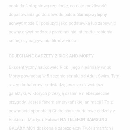
posiada 4 stopniową regulację, co daje możliwość
UTWÓRZ LISTĘ ŻYCZEŃ
dopasowania go do obwodu palca.
Samoprzylepny
ZALOGUJ SIĘ
uchwyt
może Ci posłużyć jako podstawka lub zapewnić
NAZWA LISTY ŻYCZEŃ
pewny chwyt podczas przeglądania internetu, robienia
MUSISZ BYĆ ZALOGOWANY BY ZAPISAĆ PRODUKTY NA
MOJE LISTY ŻYCZEŃ
SWOJEJ LIŚCIE ŻYCZEŃ.
selfie, czy nagrywania filmów video..
UTWÓRZ NOWĄ LISTĘ
add_circle_outline
ODJECHANE GADŻETY Z RICK AND MORTY
ANULUJ
ZALOGUJ SIĘ
ANULUJ
UTWÓRZ LISTĘ ŻYCZEŃ
Ekscentryczny naukowiec Rick i jego nieśmiały wnuk
Morty powracają w 5 sezonie serialu od Adult Swim. Tym
razem bohaterowie odwiedzą jeszcze dziwniejsze
galaktyki, w których przeżyją szalenie niebezpieczne
przygody. Jesteś fanem amerykańskiej animacji? To z
pewnością spodobają Ci się nasze serialowe gadżety z
Rickiem i Mortym.
Futerał NA TELEFON SAMSUNG
GALAXY M01
doskonale zabezpieczy Twój smartfon i