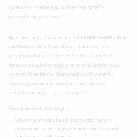
dodatkowo przemieni go w odjechany sprzęt z
niepowtarzalnym wzorem.
Specjalnie przygotowana seria
ETUI + MULTIBAND z Rick
and Morty
zawiera 8 wyjątkowych obrazków, które
przygotowaliśmy z myślą o najbardziej zakręconych
fanach serialu, którzy szaleją na punkcie śmiesznych i
ironicznych gadżetów. Spersonalizuj swój smartfon,
wybierając akcesoria związane z Twoim hobby,
zainteresowaniami, czy preferencjami.
Instrukcja montażu uchwytu:
Uchwyt montowany na
etui
na zasadzie taśmy
dwustronnej, w tym celu odklejamy folię, która jest
umieszczona z tyłu uchwytu.