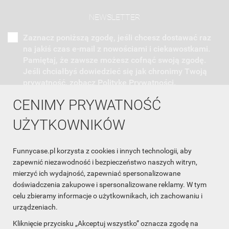
NEWSLETTER
Zaznacz poniższą zgodę, jeśli chcesz dostawać raz
na jakiś czas e-mail z nowościami i ciekawostkami.
Pamiętaj, że zawsze możesz cofnąć swoją zgodę.
Jeśli chciałbyś dowiedzieć się jak chronimy Twoją
prywatność, zobacz Politykę Prywatności.
CENIMY PRYWATNOŚĆ
UŻYTKOWNIKÓW
Funnycase.pl korzysta z cookies i innych technologii, aby
INFORMACJA O SKLEPIE

zapewnić niezawodność i bezpieczeństwo naszych witryn,
mierzyć ich wydajność, zapewniać spersonalizowane
INFORMACJE

doświadczenia zakupowe i spersonalizowane reklamy. W tym
celu zbieramy informacje o użytkownikach, ich zachowaniu i
OBSŁUGA KLIENTA

urządzeniach.
WSPÓŁPRACA

Kliknięcie przycisku „Akceptuj wszystko” oznacza zgodę na