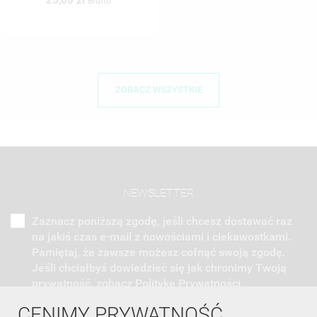
25,00 zł
Brutto
ZOBACZ WSZYSTKIE
NEWSLETTER
Zaznacz poniższą zgodę, jeśli chcesz dostawać raz
na jakiś czas e-mail z nowościami i ciekawostkami.
Pamiętaj, że zawsze możesz cofnąć swoją zgodę.
Jeśli chciałbyś dowiedzieć się jak chronimy Twoją
prywatność, zobacz Politykę Prywatności.
CENIMY PRYWATNOŚĆ