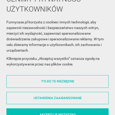
UŻYTKOWNIKÓW
Funnycase.pl korzysta z cookies i innych technologii, aby
INFORMACJA O SKLEPIE

zapewnić niezawodność i bezpieczeństwo naszych witryn,
mierzyć ich wydajność, zapewniać spersonalizowane
INFORMACJE

doświadczenia zakupowe i spersonalizowane reklamy. W tym
celu zbieramy informacje o użytkownikach, ich zachowaniu i
OBSŁUGA KLIENTA

urządzeniach.
WSPÓŁPRACA

Kliknięcie przycisku „Akceptuj wszystko” oznacza zgodę na
wykorzystywanie przez nas plików cookie.
ŚLEDŹ NAS NA FACEBOOKU

TYLKO TE NIEZBĘDNE
Made with
❤
in Poland
USTAWIENIA ZAAWANSOWANE
AKCEPTUJĘ WSZYSTKO