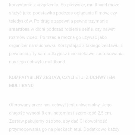
korzystanie z urządzenia. Po pierwsze, multiband może
służyć jako podstawka podczas oglądania filmów, czy
teledysków. Po drugie zapewnia pewne trzymanie
smartfona
w dłoni podczas robienia selfie, czy nawet
rozmów video. Po trzecie można go używać jako
organizer na słuchawki. Korzystając z takiego zestawu, z
UTWÓRZ LISTĘ ŻYCZEŃ
pewnością Ty sam odkryjesz inne ciekawe zastosowania
ZALOGUJ SIĘ
naszego uchwytu multiband.
NAZWA LISTY ŻYCZEŃ
MUSISZ BYĆ ZALOGOWANY BY ZAPISAĆ PRODUKTY NA
MOJE LISTY ŻYCZEŃ
SWOJEJ LIŚCIE ŻYCZEŃ.
KOMPATYBILNY ZESTAW, CZYLI ETUI Z UCHWYTEM
MULTIBAND
UTWÓRZ NOWĄ LISTĘ
add_circle_outline
ANULUJ
ZALOGUJ SIĘ
ANULUJ
UTWÓRZ LISTĘ ŻYCZEŃ
Oferowany przez nas uchwyt jest uniwersalny. Jego
długość wynosi 8 cm, natomiast szerokość 2,5 cm.
Zestaw pakujemy osobno, aby dać Ci dowolność
przymocowania go na pleckach etui. Dodatkowo każdy