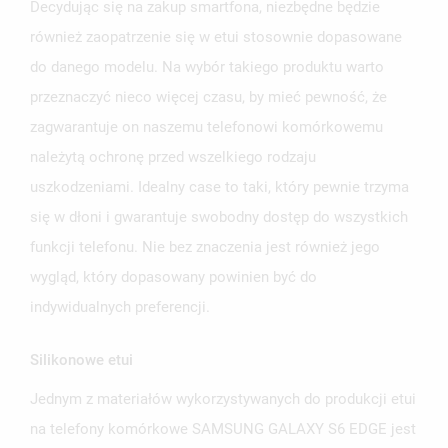
Decydując się na zakup smartfona, niezbędne będzie
również zaopatrzenie się w etui stosownie dopasowane
do danego modelu. Na wybór takiego produktu warto
przeznaczyć nieco więcej czasu, by mieć pewność, że
zagwarantuje on naszemu telefonowi komórkowemu
należytą ochronę przed wszelkiego rodzaju
uszkodzeniami. Idealny case to taki, który pewnie trzyma
się w dłoni i gwarantuje swobodny dostęp do wszystkich
UTWÓRZ LISTĘ ŻYCZEŃ
funkcji telefonu. Nie bez znaczenia jest również jego
ZALOGUJ SIĘ
wygląd, który dopasowany powinien być do
NAZWA LISTY ŻYCZEŃ
MUSISZ BYĆ ZALOGOWANY BY ZAPISAĆ PRODUKTY NA
indywidualnych preferencji.
MOJE LISTY ŻYCZEŃ
SWOJEJ LIŚCIE ŻYCZEŃ.
Silikonowe etui
UTWÓRZ NOWĄ LISTĘ
add_circle_outline
ANULUJ
ZALOGUJ SIĘ
Jednym z materiałów wykorzystywanych do produkcji etui
ANULUJ
UTWÓRZ LISTĘ ŻYCZEŃ
na telefony komórkowe SAMSUNG GALAXY S6 EDGE jest