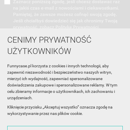
Zaznacz poniższą zgodę, jeśli chcesz dostawać raz
na jakiś czas e-mail z nowościami i ciekawostkami.
Pamiętaj, że zawsze możesz cofnąć swoją zgodę.
Jeśli chciałbyś dowiedzieć się jak chronimy Twoją
prywatność, zobacz Politykę Prywatności.
CENIMY PRYWATNOŚĆ
UŻYTKOWNIKÓW
Funnycase.pl korzysta z cookies i innych technologii, aby
INFORMACJA O SKLEPIE

zapewnić niezawodność i bezpieczeństwo naszych witryn,
mierzyć ich wydajność, zapewniać spersonalizowane
INFORMACJE

doświadczenia zakupowe i spersonalizowane reklamy. W tym
celu zbieramy informacje o użytkownikach, ich zachowaniu i
OBSŁUGA KLIENTA

urządzeniach.
WSPÓŁPRACA

Kliknięcie przycisku „Akceptuj wszystko” oznacza zgodę na
wykorzystywanie przez nas plików cookie.
ŚLEDŹ NAS NA FACEBOOKU
