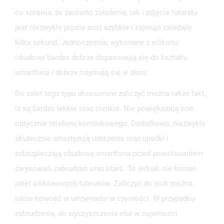
co sprawia, że zarówno założenie, jak i zdjęcie futerału
jest niezwykle proste oraz szybkie i zajmuje zaledwie
kilka sekund. Jednocześnie, wykonane z silikonu
obudowy bardzo dobrze dopasowują się do kształtu
UTWÓRZ LISTĘ ŻYCZEŃ
ZALOGUJ SIĘ
smartfona i dobrze trzymają się w dłoni.
NAZWA LISTY ŻYCZEŃ
Do zalet tego typu akcesoriów zaliczyć można także fakt,
MUSISZ BYĆ ZALOGOWANY BY ZAPISAĆ PRODUKTY NA
MOJE LISTY ŻYCZEŃ
SWOJEJ LIŚCIE ŻYCZEŃ.
iż są bardzo lekkie oraz cienkie. Nie powiększają one
optycznie telefonu komórkowego. Dodatkowo, niezwykle
UTWÓRZ NOWĄ LISTĘ
add_circle_outline
skutecznie amortyzują uderzenia oraz upadki i
ANULUJ
ZALOGUJ SIĘ
ANULUJ
UTWÓRZ LISTĘ ŻYCZEŃ
zabezpieczają obudowę smartfona przed powstawaniem
zarysowań, zabrudzeń oraz otarć. To jednak nie koniec
zalet silikonowych futerałów. Zaliczyć do nich można
także łatwość w utrzymaniu w czystości. W przypadku
zabrudzenia, do wyczyszczenia etui w zupełności