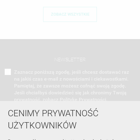
ZOBACZ WSZYSTKIE
NEWSLETTER
Zaznacz poniższą zgodę, jeśli chcesz dostawać raz
na jakiś czas e-mail z nowościami i ciekawostkami.
Pamiętaj, że zawsze możesz cofnąć swoją zgodę.
Jeśli chciałbyś dowiedzieć się jak chronimy Twoją
prywatność, zobacz Politykę Prywatności.
CENIMY PRYWATNOŚĆ
UŻYTKOWNIKÓW