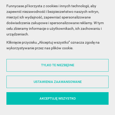
Funnycase.pl korzysta z cookies i innych technologii, aby
INFORMACJA O SKLEPIE

zapewnić niezawodność i bezpieczeństwo naszych witryn,
mierzyć ich wydajność, zapewniać spersonalizowane
INFORMACJE

doświadczenia zakupowe i spersonalizowane reklamy. W tym
celu zbieramy informacje o użytkownikach, ich zachowaniu i
OBSŁUGA KLIENTA

urządzeniach.
WSPÓŁPRACA

Kliknięcie przycisku „Akceptuj wszystko” oznacza zgodę na
wykorzystywanie przez nas plików cookie.
ŚLEDŹ NAS NA FACEBOOKU

TYLKO TE NIEZBĘDNE
Made with
❤
in Poland
USTAWIENIA ZAAWANSOWANE
AKCEPTUJĘ WSZYSTKO
©2014 - 2026 FunnyCase.pl | Wszelkie prawa zastrzeżone.