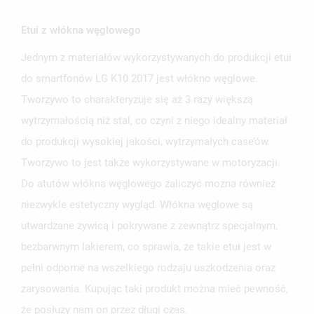
Etui z włókna węglowego
Jednym z materiałów wykorzystywanych do produkcji etui
do smartfonów LG K10 2017 jest włókno węglowe.
UTWÓRZ LISTĘ ŻYCZEŃ
Tworzywo to charakteryzuje się aż 3 razy większą
ZALOGUJ SIĘ
wytrzymałością niż stal, co czyni z niego idealny materiał
NAZWA LISTY ŻYCZEŃ
MUSISZ BYĆ ZALOGOWANY BY ZAPISAĆ PRODUKTY NA
do produkcji wysokiej jakości, wytrzymałych case’ów.
MOJE LISTY ŻYCZEŃ
SWOJEJ LIŚCIE ŻYCZEŃ.
Tworzywo to jest także wykorzystywane w motoryzacji.
UTWÓRZ NOWĄ LISTĘ
add_circle_outline
Do atutów włókna węglowego zaliczyć można również
ANULUJ
ZALOGUJ SIĘ
niezwykle estetyczny wygląd. Włókna węglowe są
ANULUJ
UTWÓRZ LISTĘ ŻYCZEŃ
utwardzane żywicą i pokrywane z zewnątrz specjalnym,
bezbarwnym lakierem, co sprawia, że takie etui jest w
pełni odporne na wszelkiego rodzaju uszkodzenia oraz
zarysowania. Kupując taki produkt można mieć pewność,
że posłuży nam on przez długi czas.