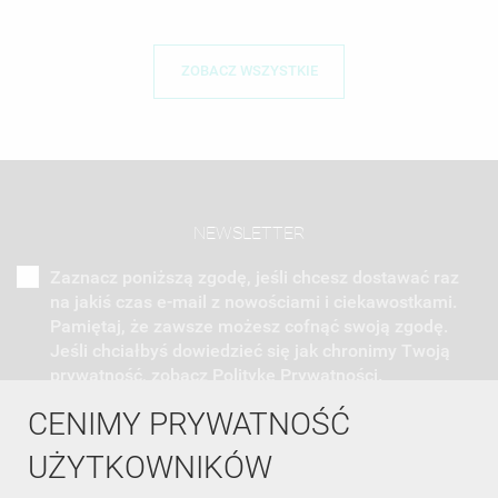
ZOBACZ WSZYSTKIE
NEWSLETTER
Zaznacz poniższą zgodę, jeśli chcesz dostawać raz
na jakiś czas e-mail z nowościami i ciekawostkami.
Pamiętaj, że zawsze możesz cofnąć swoją zgodę.
Jeśli chciałbyś dowiedzieć się jak chronimy Twoją
prywatność, zobacz Politykę Prywatności.
CENIMY PRYWATNOŚĆ
UŻYTKOWNIKÓW