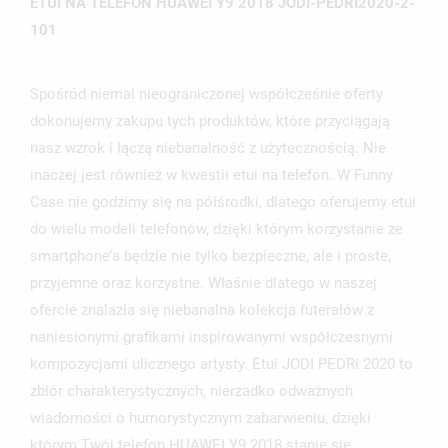
ETUI NA TELEFON HUAWEI Y9 2018 JODI-PEDRI2020-2-
101
Spośród niemal nieograniczonej współcześnie oferty
dokonujemy zakupu tych produktów, które przyciągają
nasz wzrok i łączą niebanalność z użytecznością. Nie
inaczej jest również w kwestii etui na telefon. W Funny
Case nie godzimy się na półśrodki, dlatego oferujemy etui
do wielu modeli telefonów, dzięki którym korzystanie ze
smartphone’a będzie nie tylko bezpieczne, ale i proste,
przyjemne oraz korzystne. Właśnie dlatego w naszej
ofercie znalazła się niebanalna kolekcja futerałów z
naniesionymi grafikami inspirowanymi współczesnymi
kompozycjami ulicznego artysty. Etui JODI PEDRI 2020 to
zbiór charakterystycznych, nierzadko odważnych
wiadomości o humorystycznym zabarwieniu, dzięki
którym Twój telefon HUAWEI Y9 2018 stanie się