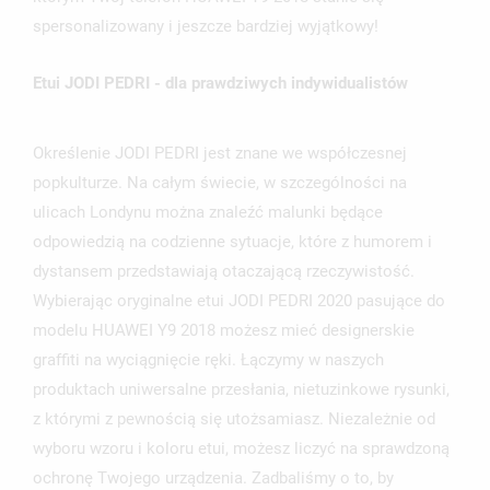
spersonalizowany i jeszcze bardziej wyjątkowy!
UTWÓRZ LISTĘ ŻYCZEŃ
ZALOGUJ SIĘ
Etui JODI PEDRI - dla prawdziwych indywidualistów
NAZWA LISTY ŻYCZEŃ
MUSISZ BYĆ ZALOGOWANY BY ZAPISAĆ PRODUKTY NA
MOJE LISTY ŻYCZEŃ
SWOJEJ LIŚCIE ŻYCZEŃ.
Określenie JODI PEDRI jest znane we współczesnej
UTWÓRZ NOWĄ LISTĘ
add_circle_outline
popkulturze. Na całym świecie, w szczególności na
ANULUJ
ZALOGUJ SIĘ
ulicach Londynu można znaleźć malunki będące
ANULUJ
UTWÓRZ LISTĘ ŻYCZEŃ
odpowiedzią na codzienne sytuacje, które z humorem i
dystansem przedstawiają otaczającą rzeczywistość.
Wybierając oryginalne etui JODI PEDRI 2020 pasujące do
modelu HUAWEI Y9 2018 możesz mieć designerskie
graffiti na wyciągnięcie ręki. Łączymy w naszych
produktach uniwersalne przesłania, nietuzinkowe rysunki,
z którymi z pewnością się utożsamiasz. Niezależnie od
wyboru wzoru i koloru etui, możesz liczyć na sprawdzoną
ochronę Twojego urządzenia. Zadbaliśmy o to, by