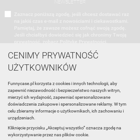
NEWSLETTER
Zaznacz poniższą zgodę, jeśli chcesz dostawać raz
na jakiś czas e-mail z nowościami i ciekawostkami.
Pamiętaj, że zawsze możesz cofnąć swoją zgodę.
Jeśli chciałbyś dowiedzieć się jak chronimy Twoją
prywatność, zobacz Politykę Prywatności.
CENIMY PRYWATNOŚĆ
UŻYTKOWNIKÓW
Funnycase.pl korzysta z cookies i innych technologii, aby
INFORMACJA O SKLEPIE

zapewnić niezawodność i bezpieczeństwo naszych witryn,
mierzyć ich wydajność, zapewniać spersonalizowane
INFORMACJE

doświadczenia zakupowe i spersonalizowane reklamy. W tym
celu zbieramy informacje o użytkownikach, ich zachowaniu i
OBSŁUGA KLIENTA

urządzeniach.
WSPÓŁPRACA

Kliknięcie przycisku „Akceptuj wszystko” oznacza zgodę na
wykorzystywanie przez nas plików cookie.
ŚLEDŹ NAS NA FACEBOOKU