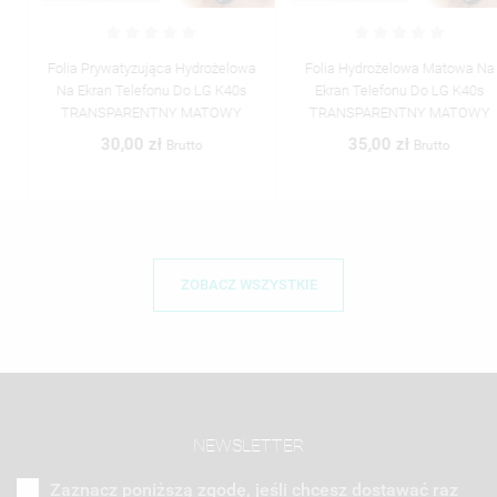
Folia Prywatyzująca Hydrożelowa
Folia Hydrożelowa Matowa Na
Na Ekran Telefonu Do LG K40s
Ekran Telefonu Do LG K40s
TRANSPARENTNY MATOWY
TRANSPARENTNY MATOWY
30,00 zł
35,00 zł
Brutto
Brutto
ZOBACZ WSZYSTKIE
NEWSLETTER
Zaznacz poniższą zgodę, jeśli chcesz dostawać raz