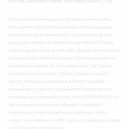
ETUI NA TELEFON LG K40S JODI-PEDRI_2020-1_125
Spośród niemal nieograniczonej współcześnie oferty
dokonujemy zakupu tych produktów, które przyciągają
nasz wzrok i łączą niebanalność z użytecznością. Nie
inaczej jest również w kwestii etui na telefon. W Funny
Case nie godzimy się na półśrodki, dlatego oferujemy etui
do wielu modeli telefonów, dzięki którym korzystanie ze
smartphone’a będzie nie tylko bezpieczne, ale i proste,
przyjemne oraz korzystne. Właśnie dlatego w naszej
ofercie znalazła się niebanalna kolekcja futerałów z
naniesionymi grafikami inspirowanymi współczesnymi
kompozycjami ulicznego artysty. Etui JODI PEDRI 2020 to
zbiór charakterystycznych, nierzadko odważnych
wiadomości o humorystycznym zabarwieniu, dzięki
którym Twój telefon LG K40S stanie się spersonalizowany
i jeszcze bardziej wyjątkowy!