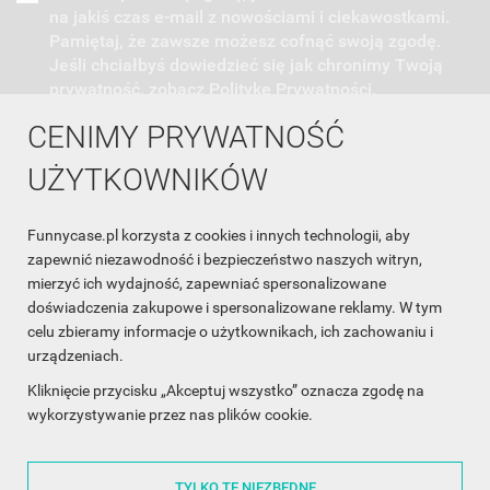
na jakiś czas e-mail z nowościami i ciekawostkami.
Pamiętaj, że zawsze możesz cofnąć swoją zgodę.
Jeśli chciałbyś dowiedzieć się jak chronimy Twoją
prywatność, zobacz Politykę Prywatności.
CENIMY PRYWATNOŚĆ
UŻYTKOWNIKÓW
Funnycase.pl korzysta z cookies i innych technologii, aby
INFORMACJA O SKLEPIE

zapewnić niezawodność i bezpieczeństwo naszych witryn,
mierzyć ich wydajność, zapewniać spersonalizowane
INFORMACJE

doświadczenia zakupowe i spersonalizowane reklamy. W tym
celu zbieramy informacje o użytkownikach, ich zachowaniu i
OBSŁUGA KLIENTA

urządzeniach.
WSPÓŁPRACA

Kliknięcie przycisku „Akceptuj wszystko” oznacza zgodę na
wykorzystywanie przez nas plików cookie.
ŚLEDŹ NAS NA FACEBOOKU

TYLKO TE NIEZBĘDNE