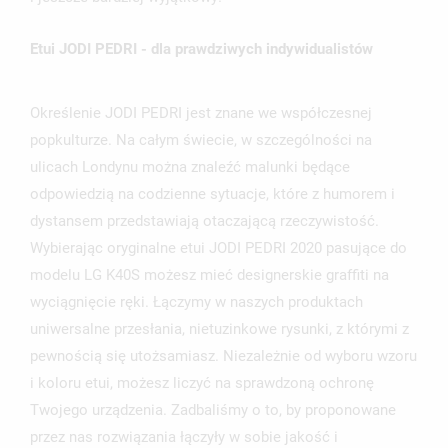
UTWÓRZ LISTĘ ŻYCZEŃ
ZALOGUJ SIĘ
Etui JODI PEDRI - dla prawdziwych indywidualistów
NAZWA LISTY ŻYCZEŃ
MUSISZ BYĆ ZALOGOWANY BY ZAPISAĆ PRODUKTY NA
MOJE LISTY ŻYCZEŃ
SWOJEJ LIŚCIE ŻYCZEŃ.
Określenie JODI PEDRI jest znane we współczesnej
UTWÓRZ NOWĄ LISTĘ
add_circle_outline
popkulturze. Na całym świecie, w szczególności na
ANULUJ
ZALOGUJ SIĘ
ulicach Londynu można znaleźć malunki będące
ANULUJ
UTWÓRZ LISTĘ ŻYCZEŃ
odpowiedzią na codzienne sytuacje, które z humorem i
dystansem przedstawiają otaczającą rzeczywistość.
Wybierając oryginalne etui JODI PEDRI 2020 pasujące do
modelu LG K40S możesz mieć designerskie graffiti na
wyciągnięcie ręki. Łączymy w naszych produktach
uniwersalne przesłania, nietuzinkowe rysunki, z którymi z
pewnością się utożsamiasz. Niezależnie od wyboru wzoru
i koloru etui, możesz liczyć na sprawdzoną ochronę
Twojego urządzenia. Zadbaliśmy o to, by proponowane
przez nas rozwiązania łączyły w sobie jakość i