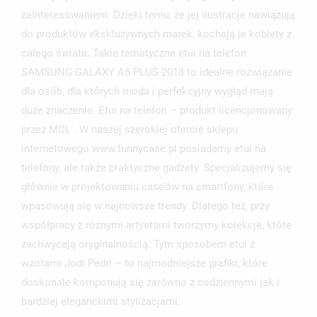
ZALOGUJ SIĘ
zainteresowaniem. Dzięki temu, że jej ilustracje nawiązują
do produktów ekskluzywnych marek, kochają je kobiety z
NAZWA LISTY ŻYCZEŃ
MUSISZ BYĆ ZALOGOWANY BY ZAPISAĆ PRODUKTY NA
MOJE LISTY ŻYCZEŃ
całego świata. Takie tematyczne etui na telefon
SWOJEJ LIŚCIE ŻYCZEŃ.
SAMSUNG GALAXY A6 PLUS 2018 to idealne rozwiązanie
UTWÓRZ NOWĄ LISTĘ
add_circle_outline
dla osób, dla których moda i perfekcyjny wygląd mają
ANULUJ
ZALOGUJ SIĘ
duże znaczenie. Etui na telefon – produkt licencjonowany
ANULUJ
UTWÓRZ LISTĘ ŻYCZEŃ
przez MGL . W naszej szerokiej ofercie sklepu
internetowego www.funnycase.pl posiadamy etui na
telefony, ale także praktyczne gadżety. Specjalizujemy się
głównie w projektowaniu case’ów na smartfony, które
wpasowują się w najnowsze trendy. Dlatego też, przy
współpracy z różnymi artystami tworzymy kolekcje, które
zachwycają oryginalnością. Tym sposobem etui z
wzorami Jodi Pedri – to najmodniejsze grafiki, które
doskonale komponują się zarówno z codziennymi jak i
bardziej eleganckimi stylizacjami.