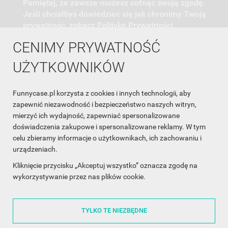
Pamiętaj, że zawsze możesz cofnąć swoją zgodę.
Jeśli chciałbyś dowiedzieć się jak chronimy Twoją
prywatność, zobacz Politykę Prywatności.
CENIMY PRYWATNOŚĆ
UŻYTKOWNIKÓW
Funnycase.pl korzysta z cookies i innych technologii, aby
INFORMACJA O SKLEPIE

zapewnić niezawodność i bezpieczeństwo naszych witryn,
mierzyć ich wydajność, zapewniać spersonalizowane
INFORMACJE

doświadczenia zakupowe i spersonalizowane reklamy. W tym
celu zbieramy informacje o użytkownikach, ich zachowaniu i
OBSŁUGA KLIENTA

urządzeniach.
WSPÓŁPRACA

Kliknięcie przycisku „Akceptuj wszystko” oznacza zgodę na
wykorzystywanie przez nas plików cookie.
ŚLEDŹ NAS NA FACEBOOKU

TYLKO TE NIEZBĘDNE
Made with
❤
in Poland