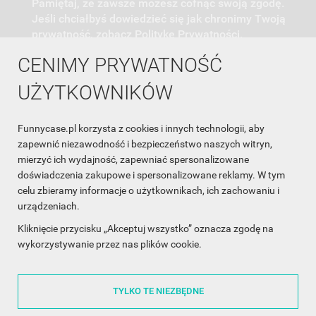
Pamiętaj, że zawsze możesz cofnąć swoją zgodę.
Jeśli chciałbyś dowiedzieć się jak chronimy Twoją
prywatność, zobacz Politykę Prywatności.
CENIMY PRYWATNOŚĆ
UŻYTKOWNIKÓW
Funnycase.pl korzysta z cookies i innych technologii, aby
INFORMACJA O SKLEPIE

zapewnić niezawodność i bezpieczeństwo naszych witryn,
mierzyć ich wydajność, zapewniać spersonalizowane
INFORMACJE

doświadczenia zakupowe i spersonalizowane reklamy. W tym
celu zbieramy informacje o użytkownikach, ich zachowaniu i
OBSŁUGA KLIENTA

urządzeniach.
WSPÓŁPRACA

Kliknięcie przycisku „Akceptuj wszystko” oznacza zgodę na
wykorzystywanie przez nas plików cookie.
ŚLEDŹ NAS NA FACEBOOKU

TYLKO TE NIEZBĘDNE
Made with
❤
in Poland