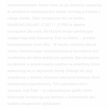
ZALOGUJ SIĘ
zainteresowaniem. Dzięki temu, że jej ilustracje nawiązują
do produktów ekskluzywnych marek, kochają je kobiety z
NAZWA LISTY ŻYCZEŃ
MUSISZ BYĆ ZALOGOWANY BY ZAPISAĆ PRODUKTY NA
MOJE LISTY ŻYCZEŃ
całego świata. Takie tematyczne etui na telefon
SWOJEJ LIŚCIE ŻYCZEŃ.
SAMSUNG GALAXY J7 2017 / J7 PRO to idealne
UTWÓRZ NOWĄ LISTĘ
add_circle_outline
rozwiązanie dla osób, dla których moda i perfekcyjny
ANULUJ
ZALOGUJ SIĘ
wygląd mają duże znaczenie. Etui na telefon – produkt
ANULUJ
UTWÓRZ LISTĘ ŻYCZEŃ
licencjonowany przez MGL . W naszej szerokiej ofercie
sklepu internetowego www.funnycase.pl posiadamy etui
na telefony, ale także praktyczne gadżety. Specjalizujemy
się głównie w projektowaniu case’ów na smartfony, które
wpasowują się w najnowsze trendy. Dlatego też, przy
współpracy z różnymi artystami tworzymy kolekcje, które
zachwycają oryginalnością. Tym sposobem etui z
wzorami Jodi Pedri – to najmodniejsze grafiki, które
doskonale komponują się zarówno z codziennymi jak i
bardziej eleganckimi stylizacjami.