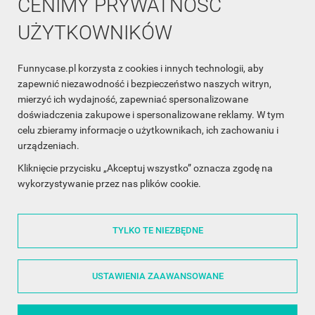
CENIMY PRYWATNOŚĆ
UŻYTKOWNIKÓW
Funnycase.pl korzysta z cookies i innych technologii, aby
INFORMACJA O SKLEPIE

zapewnić niezawodność i bezpieczeństwo naszych witryn,
mierzyć ich wydajność, zapewniać spersonalizowane
INFORMACJE

doświadczenia zakupowe i spersonalizowane reklamy. W tym
celu zbieramy informacje o użytkownikach, ich zachowaniu i
OBSŁUGA KLIENTA

urządzeniach.
WSPÓŁPRACA

Kliknięcie przycisku „Akceptuj wszystko” oznacza zgodę na
wykorzystywanie przez nas plików cookie.
ŚLEDŹ NAS NA FACEBOOKU

TYLKO TE NIEZBĘDNE
Made with
❤
in Poland
USTAWIENIA ZAAWANSOWANE