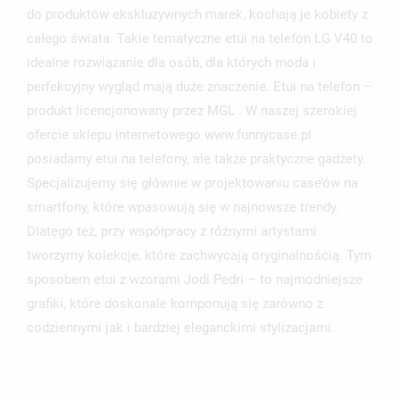
NAZWA LISTY ŻYCZEŃ
MUSISZ BYĆ ZALOGOWANY BY ZAPISAĆ PRODUKTY NA
do produktów ekskluzywnych marek, kochają je kobiety z
MOJE LISTY ŻYCZEŃ
SWOJEJ LIŚCIE ŻYCZEŃ.
całego świata. Takie tematyczne etui na telefon LG V40 to
idealne rozwiązanie dla osób, dla których moda i
UTWÓRZ NOWĄ LISTĘ
add_circle_outline
perfekcyjny wygląd mają duże znaczenie. Etui na telefon –
ANULUJ
ZALOGUJ SIĘ
ANULUJ
UTWÓRZ LISTĘ ŻYCZEŃ
produkt licencjonowany przez MGL . W naszej szerokiej
ofercie sklepu internetowego www.funnycase.pl
posiadamy etui na telefony, ale także praktyczne gadżety.
Specjalizujemy się głównie w projektowaniu case’ów na
smartfony, które wpasowują się w najnowsze trendy.
Dlatego też, przy współpracy z różnymi artystami
tworzymy kolekcje, które zachwycają oryginalnością. Tym
sposobem etui z wzorami Jodi Pedri – to najmodniejsze
grafiki, które doskonale komponują się zarówno z
codziennymi jak i bardziej eleganckimi stylizacjami.