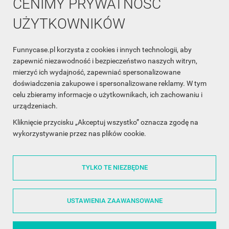
CENIMY PRYWATNOŚĆ
UŻYTKOWNIKÓW
Funnycase.pl korzysta z cookies i innych technologii, aby
INFORMACJA O SKLEPIE

zapewnić niezawodność i bezpieczeństwo naszych witryn,
mierzyć ich wydajność, zapewniać spersonalizowane
INFORMACJE

doświadczenia zakupowe i spersonalizowane reklamy. W tym
celu zbieramy informacje o użytkownikach, ich zachowaniu i
OBSŁUGA KLIENTA

urządzeniach.
WSPÓŁPRACA

Kliknięcie przycisku „Akceptuj wszystko” oznacza zgodę na
wykorzystywanie przez nas plików cookie.
ŚLEDŹ NAS NA FACEBOOKU

TYLKO TE NIEZBĘDNE
Made with
❤
in Poland
USTAWIENIA ZAAWANSOWANE