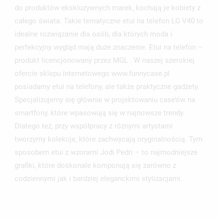
NAZWA LISTY ŻYCZEŃ
MUSISZ BYĆ ZALOGOWANY BY ZAPISAĆ PRODUKTY NA
do produktów ekskluzywnych marek, kochają je kobiety z
MOJE LISTY ŻYCZEŃ
SWOJEJ LIŚCIE ŻYCZEŃ.
całego świata. Takie tematyczne etui na telefon LG V40 to
idealne rozwiązanie dla osób, dla których moda i
UTWÓRZ NOWĄ LISTĘ
add_circle_outline
perfekcyjny wygląd mają duże znaczenie. Etui na telefon –
ANULUJ
ZALOGUJ SIĘ
ANULUJ
UTWÓRZ LISTĘ ŻYCZEŃ
produkt licencjonowany przez MGL . W naszej szerokiej
ofercie sklepu internetowego www.funnycase.pl
posiadamy etui na telefony, ale także praktyczne gadżety.
Specjalizujemy się głównie w projektowaniu case’ów na
smartfony, które wpasowują się w najnowsze trendy.
Dlatego też, przy współpracy z różnymi artystami
tworzymy kolekcje, które zachwycają oryginalnością. Tym
sposobem etui z wzorami Jodi Pedri – to najmodniejsze
grafiki, które doskonale komponują się zarówno z
codziennymi jak i bardziej eleganckimi stylizacjami.