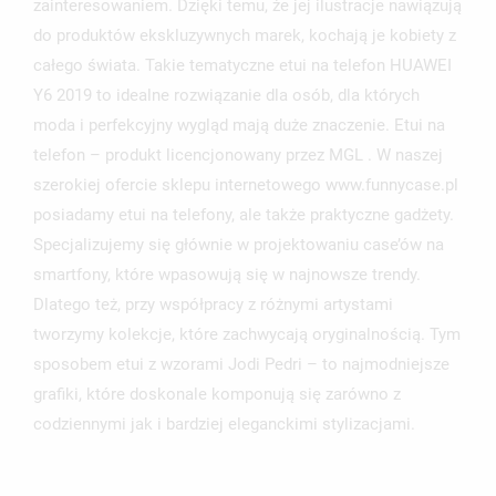
zainteresowaniem. Dzięki temu, że jej ilustracje nawiązują
NAZWA LISTY ŻYCZEŃ
do produktów ekskluzywnych marek, kochają je kobiety z
MUSISZ BYĆ ZALOGOWANY BY ZAPISAĆ PRODUKTY NA
MOJE LISTY ŻYCZEŃ
SWOJEJ LIŚCIE ŻYCZEŃ.
całego świata. Takie tematyczne etui na telefon HUAWEI
Y6 2019 to idealne rozwiązanie dla osób, dla których
UTWÓRZ NOWĄ LISTĘ
add_circle_outline
moda i perfekcyjny wygląd mają duże znaczenie. Etui na
ANULUJ
ZALOGUJ SIĘ
telefon – produkt licencjonowany przez MGL . W naszej
ANULUJ
UTWÓRZ LISTĘ ŻYCZEŃ
szerokiej ofercie sklepu internetowego www.funnycase.pl
posiadamy etui na telefony, ale także praktyczne gadżety.
Specjalizujemy się głównie w projektowaniu case’ów na
smartfony, które wpasowują się w najnowsze trendy.
Dlatego też, przy współpracy z różnymi artystami
tworzymy kolekcje, które zachwycają oryginalnością. Tym
sposobem etui z wzorami Jodi Pedri – to najmodniejsze
grafiki, które doskonale komponują się zarówno z
codziennymi jak i bardziej eleganckimi stylizacjami.