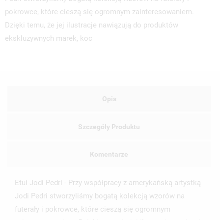
pokrowce, które cieszą się ogromnym zainteresowaniem.
Dzięki temu, że jej ilustracje nawiązują do produktów
ekskluzywnych marek, koc
Opis
Szczegóły Produktu
Komentarze
Etui Jodi Pedri - Przy współpracy z amerykańską artystką
Jodi Pedri stworzyliśmy bogatą kolekcją wzorów na
UTWÓRZ LISTĘ ŻYCZEŃ
futerały i pokrowce, które cieszą się ogromnym
ZALOGUJ SIĘ