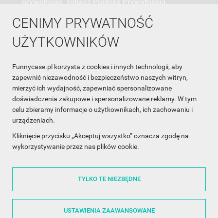
prywatność, zobacz Politykę Prywatności.
CENIMY PRYWATNOŚĆ
UŻYTKOWNIKÓW
Funnycase.pl korzysta z cookies i innych technologii, aby
INFORMACJA O SKLEPIE

zapewnić niezawodność i bezpieczeństwo naszych witryn,
mierzyć ich wydajność, zapewniać spersonalizowane
INFORMACJE

doświadczenia zakupowe i spersonalizowane reklamy. W tym
celu zbieramy informacje o użytkownikach, ich zachowaniu i
OBSŁUGA KLIENTA

urządzeniach.
WSPÓŁPRACA

Kliknięcie przycisku „Akceptuj wszystko” oznacza zgodę na
wykorzystywanie przez nas plików cookie.
ŚLEDŹ NAS NA FACEBOOKU

TYLKO TE NIEZBĘDNE
Made with
❤
in Poland
USTAWIENIA ZAAWANSOWANE