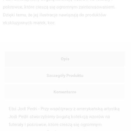
pokrowce, które cieszą się ogromnym zainteresowaniem.
Dzięki temu, że jej ilustracje nawiązują do produktów
ekskluzywnych marek, koc
Opis
Szczegóły Produktu
Komentarze
Etui Jodi Pedri - Przy współpracy z amerykańską artystką
Jodi Pedri stworzyliśmy bogatą kolekcją wzorów na
UTWÓRZ LISTĘ ŻYCZEŃ
futerały i pokrowce, które cieszą się ogromnym
ZALOGUJ SIĘ