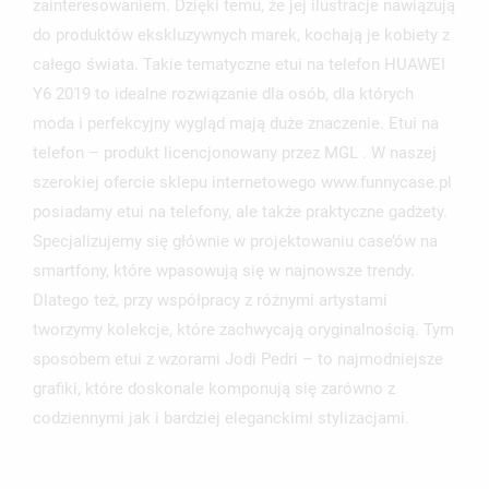
zainteresowaniem. Dzięki temu, że jej ilustracje nawiązują
NAZWA LISTY ŻYCZEŃ
do produktów ekskluzywnych marek, kochają je kobiety z
MUSISZ BYĆ ZALOGOWANY BY ZAPISAĆ PRODUKTY NA
MOJE LISTY ŻYCZEŃ
SWOJEJ LIŚCIE ŻYCZEŃ.
całego świata. Takie tematyczne etui na telefon HUAWEI
Y6 2019 to idealne rozwiązanie dla osób, dla których
UTWÓRZ NOWĄ LISTĘ
add_circle_outline
moda i perfekcyjny wygląd mają duże znaczenie. Etui na
ANULUJ
ZALOGUJ SIĘ
telefon – produkt licencjonowany przez MGL . W naszej
ANULUJ
UTWÓRZ LISTĘ ŻYCZEŃ
szerokiej ofercie sklepu internetowego www.funnycase.pl
posiadamy etui na telefony, ale także praktyczne gadżety.
Specjalizujemy się głównie w projektowaniu case’ów na
smartfony, które wpasowują się w najnowsze trendy.
Dlatego też, przy współpracy z różnymi artystami
tworzymy kolekcje, które zachwycają oryginalnością. Tym
sposobem etui z wzorami Jodi Pedri – to najmodniejsze
grafiki, które doskonale komponują się zarówno z
codziennymi jak i bardziej eleganckimi stylizacjami.