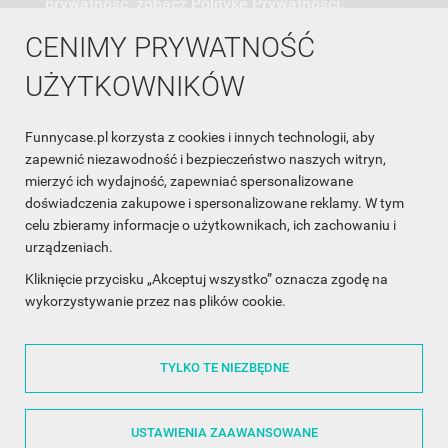
prywatność, zobacz Politykę Prywatności.
CENIMY PRYWATNOŚĆ
UŻYTKOWNIKÓW
Funnycase.pl korzysta z cookies i innych technologii, aby
INFORMACJA O SKLEPIE

zapewnić niezawodność i bezpieczeństwo naszych witryn,
mierzyć ich wydajność, zapewniać spersonalizowane
INFORMACJE

doświadczenia zakupowe i spersonalizowane reklamy. W tym
celu zbieramy informacje o użytkownikach, ich zachowaniu i
OBSŁUGA KLIENTA

urządzeniach.
WSPÓŁPRACA

Kliknięcie przycisku „Akceptuj wszystko” oznacza zgodę na
wykorzystywanie przez nas plików cookie.
ŚLEDŹ NAS NA FACEBOOKU

TYLKO TE NIEZBĘDNE
Made with
❤
in Poland
USTAWIENIA ZAAWANSOWANE