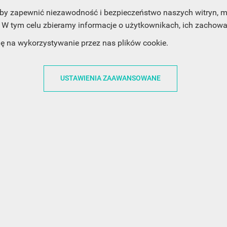
, aby zapewnić niezawodność i bezpieczeństwo naszych witryn,
W tym celu zbieramy informacje o użytkownikach, ich zachowan
ACJE
OBSŁUGA KLIENTA
WSPÓŁPRA
dę na wykorzystywanie przez nas plików cookie.
ZWROTY I WYMIANY
DLA FIRM
N KODÓW
PŁATNOŚCI I DOSTAWY
DLA GRAFIKÓW
USTAWIENIA ZAAWANSOWANE
CH
ŚLEDZENIE PRZESYŁKI
DOŁĄCZ DO NAS
N
FAQ
NASZE SOCIAL 
PRYWATNOŚCI
KONTAKT Z NAMI
N NEWSLETTERA
 EOG
 Z NEWSLETTERA