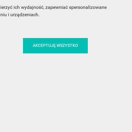
 mierzyć ich wydajność, zapewniać spersonalizowane
iu i urządzeniach.
CA
ŚLEDŹ NAS NA FACEBOOKU
AKCEPTUJĘ WSZYSTKO
!
MEDIA