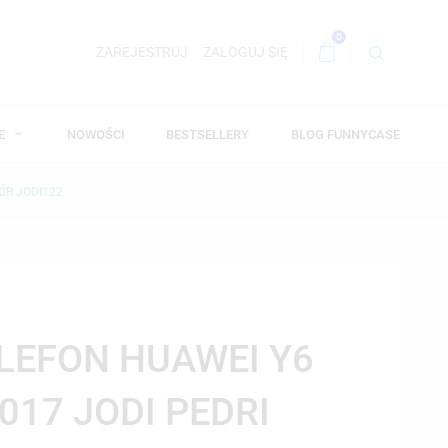
0
ZAREJESTRUJ
ZALOGUJ SIĘ
WE
NOWOŚCI
BESTSELLERY
BLOG FUNNYCASE
ÓR JODI122
ELEFON HUAWEI Y6
2017 JODI PEDRI