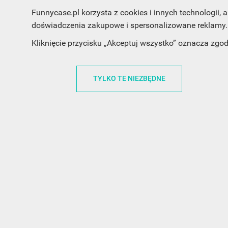
Funnycase.pl korzysta z cookies i innych technologii
doświadczenia zakupowe i spersonalizowane reklamy. 
INFORMACJA O SKLEPIE
INFORM
Kliknięcie przycisku „Akceptuj wszystko” oznacza zgo
FunnyCase.pl
O MARCE
Trudna 13
REGULAMI
TYLKO TE NIEZBĘDNE
32-700 Bochnia
RABATOWY
Polska
REGULAMI
office@funnycase.pl
POLITYKA 
+48574304204
COOKIES
REGULAMI
KLAUZULA
WYPISANIE
PROMOCJE