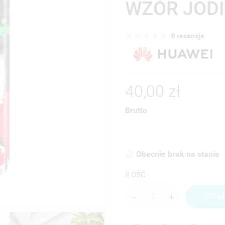
WZÓR JODI
0 recenzje
40,00 zł
Brutto
Obecnie brak na stanie

ILOŚĆ
DO K