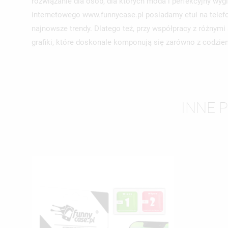
rozwiązanie dla osób, dla których moda i perfekcyjny wyg
internetowego www.funnycase.pl posiadamy etui na telefo
najnowsze trendy. Dlatego też, przy współpracy z różnym
grafiki, które doskonale komponują się zarówno z codzienn
INNE 
UT
ZA
NA
MU
MO
ŻY