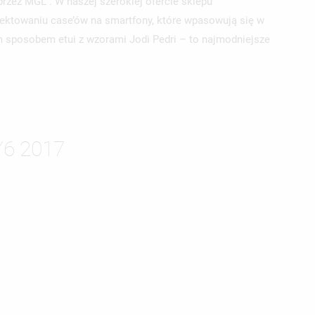
przez MGL . W naszej szerokiej ofercie sklepu
ojektowaniu case’ów na smartfony, które wpasowują się w
ym sposobem etui z wzorami Jodi Pedri – to najmodniejsze
6 2017
ISTĘ