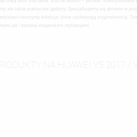
ląd mają duże znaczenie. Etui na telefon – produkt licencjonowany 
ny, ale także praktyczne gadżety. Specjalizujemy się głównie w pr
i artystami tworzymy kolekcje, które zachwycają oryginalnością. T
ymi jak i bardziej eleganckimi stylizacjami.
PRODUKTY NA HUAWEI Y5 2017 / Y
WÓRZ LISTĘ ŻYCZEŃ
LOGUJ SIĘ
ZWA LISTY ŻYCZEŃ
SISZ BYĆ ZALOGOWANY BY ZAPISAĆ PRODUKTY NA SWOJEJ LIŚCIE
JE LISTY ŻYCZEŃ
CZEŃ.
UTWÓRZ NOWĄ L
add_circle_outline
ANULUJ
ZALOGUJ SIĘ
ANULUJ
UTWÓRZ LISTĘ ŻYCZEŃ