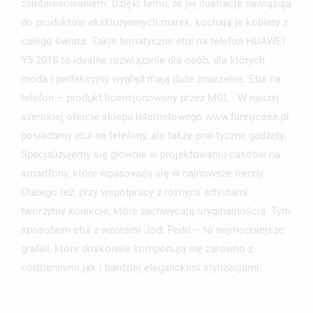
zainteresowaniem. Dzięki temu, że jej ilustracje nawiązują
NAZWA LISTY ŻYCZEŃ
MUSISZ BYĆ ZALOGOWANY BY ZAPISAĆ PRODUKTY NA
MOJE LISTY ŻYCZEŃ
do produktów ekskluzywnych marek, kochają je kobiety z
SWOJEJ LIŚCIE ŻYCZEŃ.
całego świata. Takie tematyczne etui na telefon HUAWEI
UTWÓRZ NOWĄ LISTĘ
add_circle_outline
Y5 2018 to idealne rozwiązanie dla osób, dla których
ANULUJ
ZALOGUJ SIĘ
moda i perfekcyjny wygląd mają duże znaczenie. Etui na
ANULUJ
UTWÓRZ LISTĘ ŻYCZEŃ
telefon – produkt licencjonowany przez MGL . W naszej
szerokiej ofercie sklepu internetowego www.funnycase.pl
posiadamy etui na telefony, ale także praktyczne gadżety.
Specjalizujemy się głównie w projektowaniu case’ów na
smartfony, które wpasowują się w najnowsze trendy.
Dlatego też, przy współpracy z różnymi artystami
tworzymy kolekcje, które zachwycają oryginalnością. Tym
sposobem etui z wzorami Jodi Pedri – to najmodniejsze
grafiki, które doskonale komponują się zarówno z
codziennymi jak i bardziej eleganckimi stylizacjami.