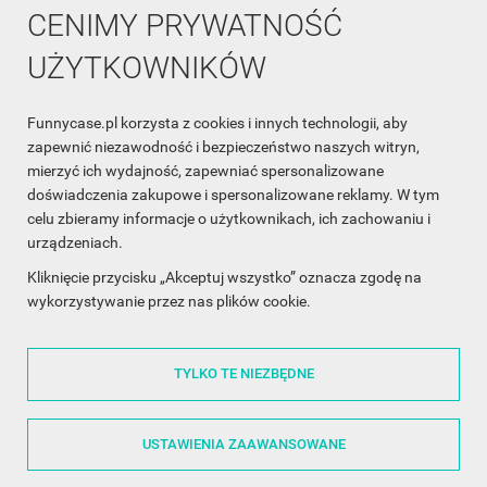
CENIMY PRYWATNOŚĆ
UŻYTKOWNIKÓW
Funnycase.pl korzysta z cookies i innych technologii, aby
INFORMACJA O SKLEPIE

zapewnić niezawodność i bezpieczeństwo naszych witryn,
mierzyć ich wydajność, zapewniać spersonalizowane
INFORMACJE

doświadczenia zakupowe i spersonalizowane reklamy. W tym
celu zbieramy informacje o użytkownikach, ich zachowaniu i
OBSŁUGA KLIENTA

urządzeniach.
WSPÓŁPRACA

Kliknięcie przycisku „Akceptuj wszystko” oznacza zgodę na
wykorzystywanie przez nas plików cookie.
ŚLEDŹ NAS NA FACEBOOKU

TYLKO TE NIEZBĘDNE
Made with
❤
in Poland
USTAWIENIA ZAAWANSOWANE