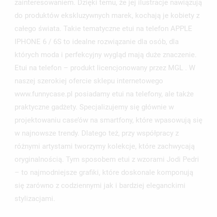
ZALOGUJ SIĘ
zainteresowaniem. Dzięki temu, że jej ilustracje nawiązują
do produktów ekskluzywnych marek, kochają je kobiety z
NAZWA LISTY ŻYCZEŃ
MUSISZ BYĆ ZALOGOWANY BY ZAPISAĆ PRODUKTY NA
MOJE LISTY ŻYCZEŃ
całego świata. Takie tematyczne etui na telefon APPLE
SWOJEJ LIŚCIE ŻYCZEŃ.
IPHONE 6 / 6S to idealne rozwiązanie dla osób, dla
UTWÓRZ NOWĄ LISTĘ
add_circle_outline
których moda i perfekcyjny wygląd mają duże znaczenie.
ANULUJ
ZALOGUJ SIĘ
Etui na telefon – produkt licencjonowany przez MGL . W
ANULUJ
UTWÓRZ LISTĘ ŻYCZEŃ
naszej szerokiej ofercie sklepu internetowego
www.funnycase.pl posiadamy etui na telefony, ale także
praktyczne gadżety. Specjalizujemy się głównie w
projektowaniu case’ów na smartfony, które wpasowują się
w najnowsze trendy. Dlatego też, przy współpracy z
różnymi artystami tworzymy kolekcje, które zachwycają
oryginalnością. Tym sposobem etui z wzorami Jodi Pedri
– to najmodniejsze grafiki, które doskonale komponują
się zarówno z codziennymi jak i bardziej eleganckimi
stylizacjami.