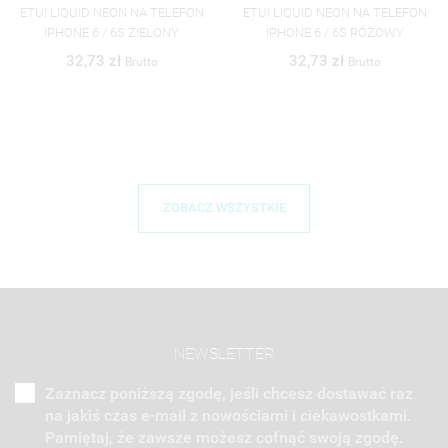
ETUI LIQUID NEON NA TELEFON
ETUI LIQUID NEON NA TELEFON
IPHONE 6 / 6S RÓŻOWY
IPHONE 6 / 6S POMARAŃCZOWY
32,73 zł
32,73 zł
Brutto
Brutto
ZOBACZ WSZYSTKIE
NEWSLETTER
Zaznacz poniższą zgodę, jeśli chcesz dostawać raz
na jakiś czas e-mail z nowościami i ciekawostkami.
Pamiętaj, że zawsze możesz cofnąć swoją zgodę.