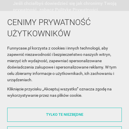
Jeśli chciałbyś dowiedzieć się jak chronimy Twoją
prywatność, zobacz Politykę Prywatności.
CENIMY PRYWATNOŚĆ
UŻYTKOWNIKÓW
Funnycase.pl korzysta z cookies i innych technologii, aby
INFORMACJA O SKLEPIE

zapewnić niezawodność i bezpieczeństwo naszych witryn,
mierzyć ich wydajność, zapewniać spersonalizowane
INFORMACJE

doświadczenia zakupowe i spersonalizowane reklamy. W tym
celu zbieramy informacje o użytkownikach, ich zachowaniu i
OBSŁUGA KLIENTA

urządzeniach.
WSPÓŁPRACA

Kliknięcie przycisku „Akceptuj wszystko” oznacza zgodę na
wykorzystywanie przez nas plików cookie.
ŚLEDŹ NAS NA FACEBOOKU

TYLKO TE NIEZBĘDNE
Made with
❤
in Poland