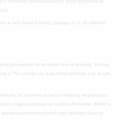
wno z modelami jednokolorowymi, które przypadną do
acji.
ępne w serii Guma Smooth, pasujące m.in. do telefonu
ykorzystywanych do produkcji etui na telefony. Stosuje
na z TPU cechuje się dużą elastycznością, a co za tym
 pewność, że zachowa on swój estetyczny wygląd przez
szym ciągu prezentują się w pełni efektownie. Warto tu
e warunków atmosferycznych oraz działanie tłuszczy,