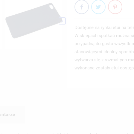

Dostępne na rynku etui na te
W sklepach spotkać można si
przypadną do gustu wszystkim
stanowiącymi idealny sposób n
wytwarza się z rozmaitych mat
wykonane zostały etui dostę
ntarze