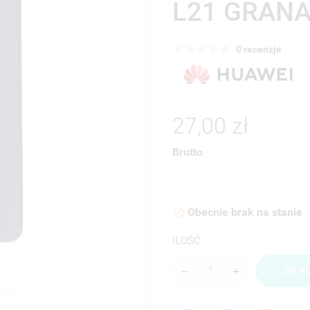
L21 GRAN
0 recenzje
27,00 zł
Brutto
Obecnie brak na stanie

ILOŚĆ
DO K