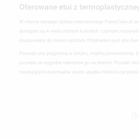
Oferowane etui z termoplastyczne
W ofercie naszego sklepu internetowego FunnyCase.pl zn
UT
dostępne są w wielu różnych kolorach: czarnym, różowym, 
ZA
dopasowany do swoich potrzeb. Przykładem jest etui Gu
NA
MU
Posiada ono przyjemną w dotyku, miękką powierzchnię. Do
MO
ŻY
pozwala na wygodne nałożenie go na telefon. Produkt sk
niwelujących ewentualne skutki upadku telefonu na płask
I