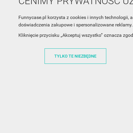
CENIMY PRYWATNOŚĆ 
Funnycase.pl korzysta z cookies i innych technologii
doświadczenia zakupowe i spersonalizowane reklamy. 
Kliknięcie przycisku „Akceptuj wszystko” oznacza zgo
TYLKO TE NIEZBĘDNE
INFORMACJA O SKLEPIE
INFORM
FunnyCase.pl
O MARCE
Trudna 13
REGULAMI
32-700 Bochnia
RABATOWY
Polska
REGULAMI
office@funnycase.pl
POLITYKA 
+48574304204
COOKIES