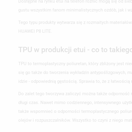
Dostępne na rynku etui na telefon różnić mogą się od s
gustu wszystkim fanom minimalistycznych ozdób, jak i wz
Tego typu produkty wytwarza się z rozmaitych materiałów
HUAWEI P8 LITE.
TPU w produkcji etui - co to takieg
TPU to termoplastyczny poliuretan, który zbliżony jest ni
się go także do tworzenia wykładzin antypoślizgowych, m
idzie - odpowiednią gęstością. Sprawia to, że z łatwością
Do zalet tego tworzywa zaliczyć można także odporność n
długi czas. Nawet mimo codziennego, intensywnego użytko
także wspomnieć o odporności termoplastycznego poliuret
olejów i rozpuszczalników. Wszystko to czyni z niego mater