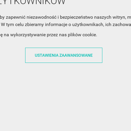
UŻYTKOWNIKÓW
cofnąć swoją zgodę. Jeśli chciałbyś dowiedzieć się jak chroni
Twoją prywatność, zobacz Politykę Prywatności.
, aby zapewnić niezawodność i bezpieczeństwo naszych witryn,
W tym celu zbieramy informacje o użytkownikach, ich zachowan
dę na wykorzystywanie przez nas plików cookie.
USTAWIENIA ZAAWANSOWANE
ACJE
OBSŁUGA KLIENTA
WSPÓŁPRA
ZWROTY I WYMIANY
DLA FIRM
N KODÓW
PŁATNOŚCI I DOSTAWY
DLA GRAFIKÓW
CH
ŚLEDZENIE PRZESYŁKI
DOŁĄCZ DO NAS
N
FAQ
NASZE SOCIAL 
PRYWATNOŚCI
KONTAKT Z NAMI