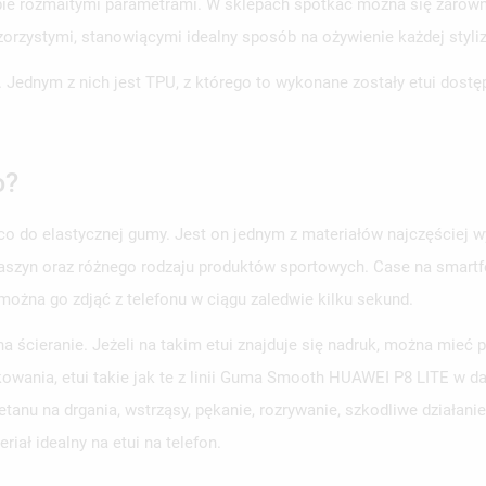
iebie rozmaitymi parametrami. W sklepach spotkać można się zaró
orzystymi, stanowiącymi idealny sposób na ożywienie każdej styliz
. Jednym z nich jest TPU, z którego to wykonane zostały etui dost
o?
eco do elastycznej gumy. Jest on jednym z materiałów najczęściej w
aszyn oraz różnego rodzaju produktów sportowych. Case na smartfo
 można go zdjąć z telefonu w ciągu zaledwie kilku sekund.
a ścieranie. Jeżeli na takim etui znajduje się nadruk, można mieć
wania, etui takie jak te z linii Guma Smooth HUAWEI P8 LITE w dal
anu na drgania, wstrząsy, pękanie, rozrywanie, szkodliwe działani
iał idealny na etui na telefon.