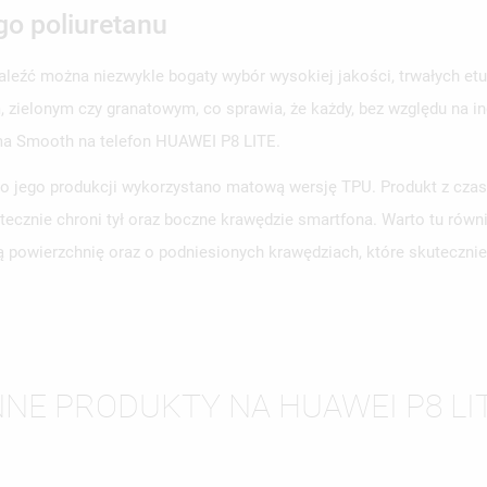
go poliuretanu
aleźć można niezwykle bogaty wybór wysokiej jakości, trwałych e
WÓRZ LISTĘ ŻYCZEŃ
zielonym czy granatowym, co sprawia, że każdy, bez względu na ind
LOGUJ SIĘ
ma Smooth na telefon HUAWEI P8 LITE.
ZWA LISTY ŻYCZEŃ
SISZ BYĆ ZALOGOWANY BY ZAPISAĆ PRODUKTY NA SWOJEJ LIŚCIE
 jego produkcji wykorzystano matową wersję TPU. Produkt z czasem
JE LISTY ŻYCZEŃ
CZEŃ.
utecznie chroni tył oraz boczne krawędzie smartfona. Warto tu r
UTWÓRZ NOWĄ L
add_circle_outline
ą powierzchnię oraz o podniesionych krawędziach, które skuteczni
ANULUJ
ZALOGUJ SIĘ
ANULUJ
UTWÓRZ LISTĘ ŻYCZEŃ
NNE PRODUKTY NA HUAWEI P8 LI