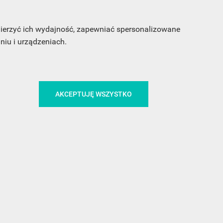
my
 mierzyć ich wydajność, zapewniać spersonalizowane
iu i urządzeniach.
AKCEPTUJĘ WSZYSTKO
CA
ŚLEDŹ NAS NA FACEBOOKU
!
MEDIA