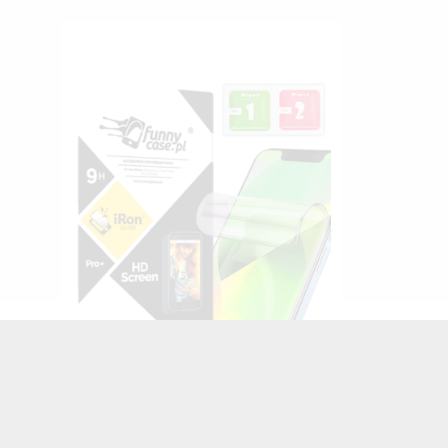
FOLIA HYDROŻELOWA NA TELEFON
HUAWEI P8 LITE TRANSPARENTNY