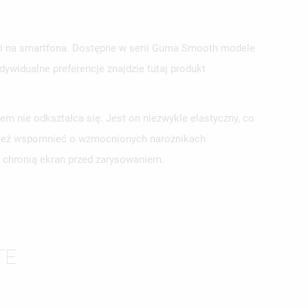
tui na smartfona. Dostępne w serii Guma Smooth modele
ywidualne preferencje znajdzie tutaj produkt
 nie odkształca się. Jest on niezwykle elastyczny, co
ównież wspomnieć o wzmocnionych narożnikach
ISTĘ
e chronią ekran przed zarysowaniem.
TE