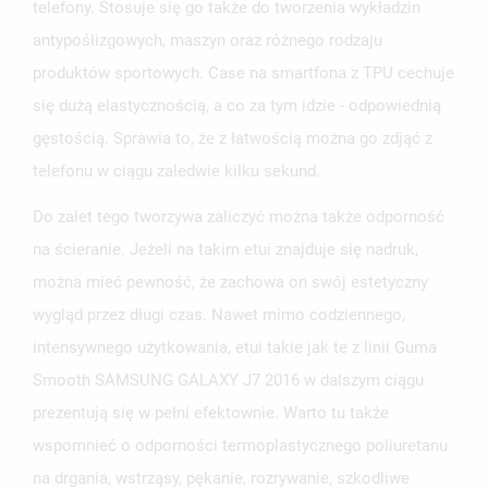
telefony. Stosuje się go także do tworzenia wykładzin
antypoślizgowych, maszyn oraz różnego rodzaju
produktów sportowych. Case na smartfona z TPU cechuje
się dużą elastycznością, a co za tym idzie - odpowiednią
gęstością. Sprawia to, że z łatwością można go zdjąć z
UTWÓRZ LISTĘ ŻYCZEŃ
telefonu w ciągu zaledwie kilku sekund.
ZALOGUJ SIĘ
Do zalet tego tworzywa zaliczyć można także odporność
NAZWA LISTY ŻYCZEŃ
MUSISZ BYĆ ZALOGOWANY BY ZAPISAĆ PRODUKTY NA
MOJE LISTY ŻYCZEŃ
na ścieranie. Jeżeli na takim etui znajduje się nadruk,
SWOJEJ LIŚCIE ŻYCZEŃ.
można mieć pewność, że zachowa on swój estetyczny
UTWÓRZ NOWĄ LISTĘ
add_circle_outline
wygląd przez długi czas. Nawet mimo codziennego,
ANULUJ
ZALOGUJ SIĘ
ANULUJ
UTWÓRZ LISTĘ ŻYCZEŃ
intensywnego użytkowania, etui takie jak te z linii Guma
Smooth SAMSUNG GALAXY J7 2016 w dalszym ciągu
prezentują się w pełni efektownie. Warto tu także
wspomnieć o odporności termoplastycznego poliuretanu
na drgania, wstrząsy, pękanie, rozrywanie, szkodliwe