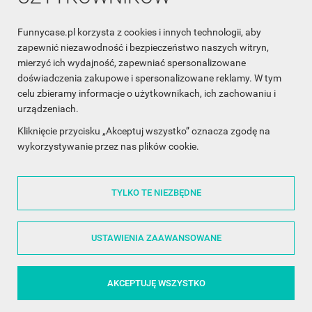
Funnycase.pl korzysta z cookies i innych technologii, aby
INFORMACJA O SKLEPIE

zapewnić niezawodność i bezpieczeństwo naszych witryn,
mierzyć ich wydajność, zapewniać spersonalizowane
INFORMACJE

doświadczenia zakupowe i spersonalizowane reklamy. W tym
celu zbieramy informacje o użytkownikach, ich zachowaniu i
OBSŁUGA KLIENTA

urządzeniach.
WSPÓŁPRACA

Kliknięcie przycisku „Akceptuj wszystko” oznacza zgodę na
wykorzystywanie przez nas plików cookie.
ŚLEDŹ NAS NA FACEBOOKU

TYLKO TE NIEZBĘDNE
Made with
❤
in Poland
USTAWIENIA ZAAWANSOWANE
AKCEPTUJĘ WSZYSTKO