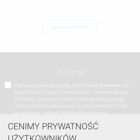
ZOBACZ WSZYSTKIE
NEWSLETTER
Zaznacz poniższą zgodę, jeśli chcesz dostawać raz
na jakiś czas e-mail z nowościami i ciekawostkami.
Pamiętaj, że zawsze możesz cofnąć swoją zgodę.
Jeśli chciałbyś dowiedzieć się jak chronimy Twoją
prywatność, zobacz Politykę Prywatności.
CENIMY PRYWATNOŚĆ
UŻYTKOWNIKÓW