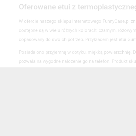
Oferowane etui z termoplastyczne
W ofercie naszego sklepu internetowego FunnyCase.pl zn
dostępne są w wielu różnych kolorach: czarnym, różowym, 
dopasowany do swoich potrzeb. Przykładem jest etui 
Posiada ono przyjemną w dotyku, miękką powierzchnię. Do
pozwala na wygodne nałożenie go na telefon. Produkt sk
niwelujących ewentualne skutki upadku telefonu na płask