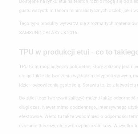
Dostępne na rynku etui na telefon różnić mogą się od s
gustu wszystkim fanom minimalistycznych ozdób, jak i wz
Tego typu produkty wytwarza się z rozmaitych materiałów
SAMSUNG GALAXY J3 2016.
UT
ZA
TPU w produkcji etui - co to takieg
NA
MU
MO
ŻY
TPU to termoplastyczny poliuretan, który zbliżony jest ni
się go także do tworzenia wykładzin antypoślizgowych, m
idzie - odpowiednią gęstością. Sprawia to, że z łatwością
Do zalet tego tworzywa zaliczyć można także odporność n
długi czas. Nawet mimo codziennego, intensywnego użytk
efektownie. Warto tu także wspomnieć o odporności termo
działanie tłuszczy, olejów i rozpuszczalników. Wszystko to 