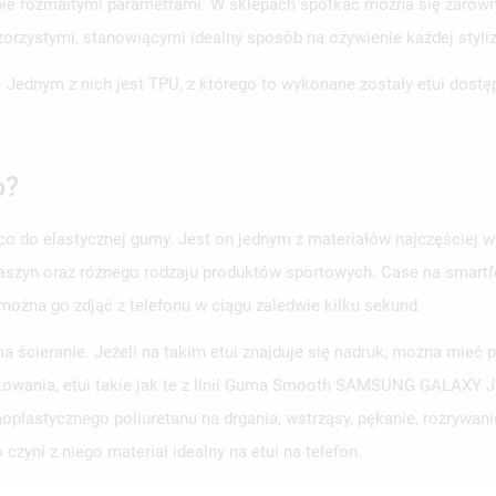
iebie rozmaitymi parametrami. W sklepach spotkać można się zaró
orzystymi, stanowiącymi idealny sposób na ożywienie każdej styliz
. Jednym z nich jest TPU, z którego to wykonane zostały etui dost
WÓRZ LISTĘ ŻYCZEŃ
LOGUJ SIĘ
o?
ZWA LISTY ŻYCZEŃ
SISZ BYĆ ZALOGOWANY BY ZAPISAĆ PRODUKTY NA SWOJEJ LIŚCIE
JE LISTY ŻYCZEŃ
CZEŃ.
eco do elastycznej gumy. Jest on jednym z materiałów najczęściej w
aszyn oraz różnego rodzaju produktów sportowych. Case na smartfo
UTWÓRZ NOWĄ L
add_circle_outline
 można go zdjąć z telefonu w ciągu zaledwie kilku sekund.
ANULUJ
ZALOGUJ SIĘ
ANULUJ
UTWÓRZ LISTĘ ŻYCZEŃ
a ścieranie. Jeżeli na takim etui znajduje się nadruk, można mieć
owania, etui takie jak te z linii Guma Smooth SAMSUNG GALAXY J3
plastycznego poliuretanu na drgania, wstrząsy, pękanie, rozrywan
czyni z niego materiał idealny na etui na telefon.