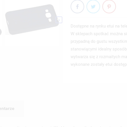

Dostępne na rynku etui na te
W sklepach spotkać można si
przypadną do gustu wszystkim
stanowiącymi idealny sposób n
wytwarza się z rozmaitych mat
wykonane zostały etui dostę
ntarze