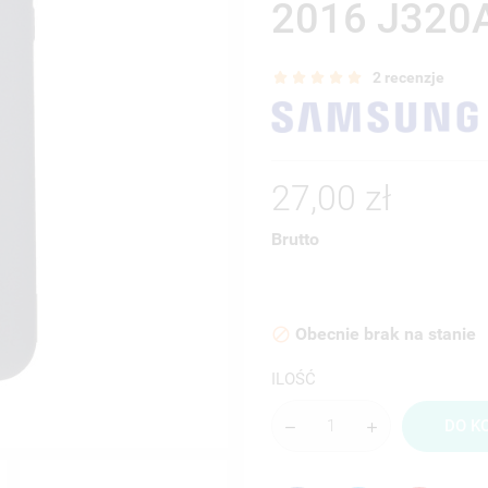
2016 J32
2 recenzje
27,00 zł
Brutto
Obecnie brak na stanie

ILOŚĆ
DO K