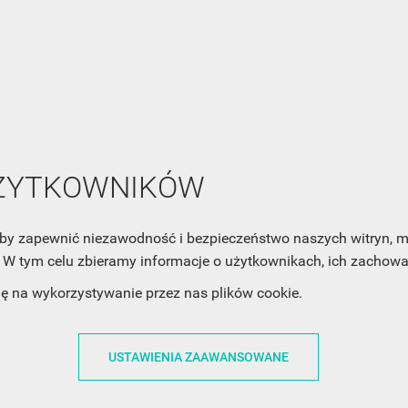
Zaznacz poniższą zgodę, jeśli chcesz dostawać raz na jakiś cza
mail z nowościami i ciekawostkami. Pamiętaj, że zawsze może
cofnąć swoją zgodę. Jeśli chciałbyś dowiedzieć się jak chroni
Twoją prywatność, zobacz Politykę Prywatności.
UŻYTKOWNIKÓW
ACJE
OBSŁUGA KLIENTA
WSPÓŁPRA
, aby zapewnić niezawodność i bezpieczeństwo naszych witryn,
W tym celu zbieramy informacje o użytkownikach, ich zachowan
ZWROTY I WYMIANY
DLA FIRM
dę na wykorzystywanie przez nas plików cookie.
N KODÓW
PŁATNOŚCI I DOSTAWY
DLA GRAFIKÓW
CH
ŚLEDZENIE PRZESYŁKI
DOŁĄCZ DO NAS
USTAWIENIA ZAAWANSOWANE
N
FAQ
NASZE SOCIAL 
PRYWATNOŚCI
KONTAKT Z NAMI