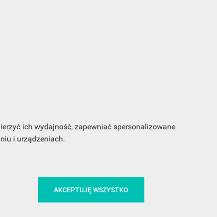
s e-
sz
my
CA
ŚLEDŹ NAS NA FACEBOOKU
 mierzyć ich wydajność, zapewniać spersonalizowane
iu i urządzeniach.
!
AKCEPTUJĘ WSZYSTKO
MEDIA