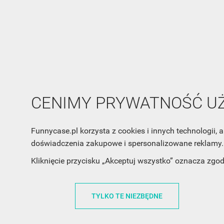
CENIMY PRYWATNOŚĆ 
INFORMACJA O SKLEPIE
INFORM
Funnycase.pl korzysta z cookies i innych technologii
doświadczenia zakupowe i spersonalizowane reklamy. 
FunnyCase.pl
O MARCE
Kliknięcie przycisku „Akceptuj wszystko” oznacza zgo
Trudna 13
REGULAMI
32-700 Bochnia
RABATOWY
TYLKO TE NIEZBĘDNE
Polska
REGULAMI
office@funnycase.pl
POLITYKA 