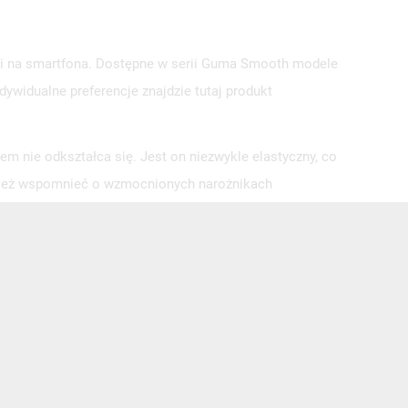
tui na smartfona. Dostępne w serii Guma Smooth modele
ywidualne preferencje znajdzie tutaj produkt
 nie odkształca się. Jest on niezwykle elastyczny, co
ównież wspomnieć o wzmocnionych narożnikach
e chronią ekran przed zarysowaniem.