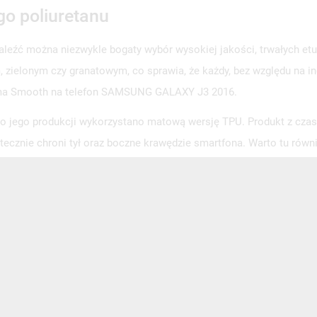
go poliuretanu
aleźć można niezwykle bogaty wybór wysokiej jakości, trwałych e
zielonym czy granatowym, co sprawia, że każdy, bez względu na ind
Guma Smooth na telefon SAMSUNG GALAXY J3 2016.
 jego produkcji wykorzystano matową wersję TPU. Produkt z czasem
utecznie chroni tył oraz boczne krawędzie smartfona. Warto tu r
ą powierzchnię oraz o podniesionych krawędziach, które skuteczni
NEWSLETTER