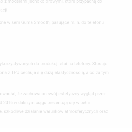
wno z modelami jednokolorowymi, które przypadną do
acji.
ępne w serii Guma Smooth, pasujące m.in. do telefonu
ykorzystywanych do produkcji etui na telefony. Stosuje
na z TPU cechuje się dużą elastycznością, a co za tym
ISTĘ
 pewność, że zachowa on swój estetyczny wygląd przez
 2016 w dalszym ciągu prezentują się w pełni
ie, szkodliwe działanie warunków atmosferycznych oraz