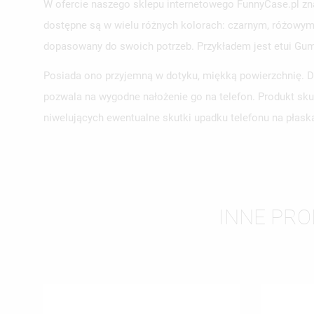
W ofercie naszego sklepu internetowego FunnyCase.pl zn
dostępne są w wielu różnych kolorach: czarnym, różowym, 
dopasowany do swoich potrzeb. Przykładem jest etui 
UT
Posiada ono przyjemną w dotyku, miękką powierzchnię. Do
ZA
pozwala na wygodne nałożenie go na telefon. Produkt sk
NA
MU
niwelujących ewentualne skutki upadku telefonu na płask
MO
ŻY
INNE PRO