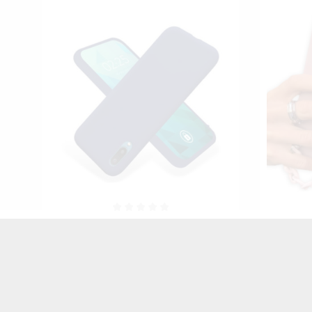
ON
ETUI GUMA SMOOTH Z
FOLIA 
4G
ŁAŃCUSZKIEM NA TELEFON
SAMSUN
SAMSUNG GALAXY A02 CIEMNY
RÓŻ
45,00 zł
Brutto