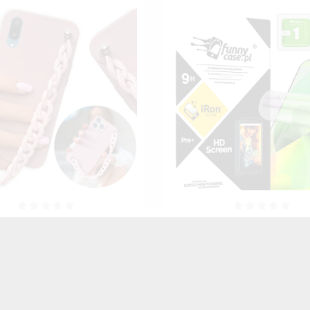
HYDROŻELOWA NA TELEFON
FOLIA HYDROŻELOWA NA 
G GALAXY A02 / M02 4G
SAMSUNG GALAXY A02 / 
TRANSPARENTNY
TRANSPARENTNY
25,00 zł
Brutto
25,00 zł
Brutto