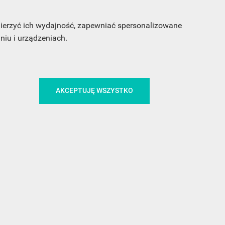
 mierzyć ich wydajność, zapewniać spersonalizowane
iu i urządzeniach.
AKCEPTUJĘ WSZYSTKO
CA
ŚLEDŹ NAS NA FACEBOOKU
!
MEDIA