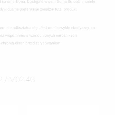
tui na smartfona. Dostępne w serii Guma Smooth modele
ywidualne preferencje znajdzie tutaj produkt
 nie odkształca się. Jest on niezwykle elastyczny, co
ównież wspomnieć o wzmocnionych narożnikach
e chronią ekran przed zarysowaniem.
ISTĘ
 / M02 4G