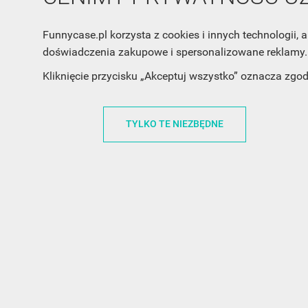
Funnycase.pl korzysta z cookies i innych technologii
doświadczenia zakupowe i spersonalizowane reklamy. 
Kliknięcie przycisku „Akceptuj wszystko” oznacza zgo
TYLKO TE NIEZBĘDNE
INFORMACJA O SKLEPIE
INFORM
FunnyCase.pl
O MARCE
Trudna 13
REGULAMI
32-700 Bochnia
RABATOWY
Polska
REGULAMI
office@funnycase.pl
POLITYKA 
+48574304204
COOKIES
REGULAMI