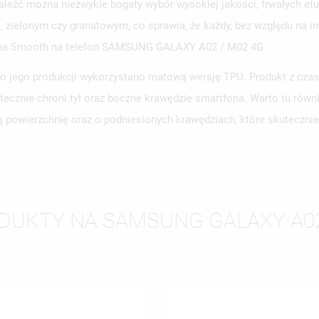
aleźć można niezwykle bogaty wybór wysokiej jakości, trwałych e
zielonym czy granatowym, co sprawia, że każdy, bez względu na ind
Guma Smooth na telefon SAMSUNG GALAXY A02 / M02 4G.
WÓRZ LISTĘ ŻYCZEŃ
 jego produkcji wykorzystano matową wersję TPU. Produkt z czasem
LOGUJ SIĘ
utecznie chroni tył oraz boczne krawędzie smartfona. Warto tu r
ZWA LISTY ŻYCZEŃ
SISZ BYĆ ZALOGOWANY BY ZAPISAĆ PRODUKTY NA SWOJEJ LIŚCIE
ą powierzchnię oraz o podniesionych krawędziach, które skuteczni
JE LISTY ŻYCZEŃ
CZEŃ.
UTWÓRZ NOWĄ L
add_circle_outline
ANULUJ
ZALOGUJ SIĘ
ANULUJ
UTWÓRZ LISTĘ ŻYCZEŃ
DUKTY NA SAMSUNG GALAXY A02