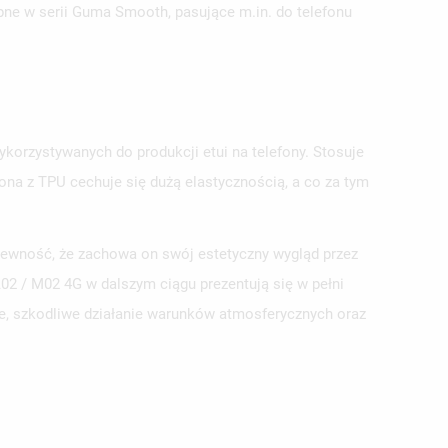
ępne w serii Guma Smooth, pasujące m.in. do telefonu
ykorzystywanych do produkcji etui na telefony. Stosuje
na z TPU cechuje się dużą elastycznością, a co za tym
 pewność, że zachowa on swój estetyczny wygląd przez
2 / M02 4G w dalszym ciągu prezentują się w pełni
ie, szkodliwe działanie warunków atmosferycznych oraz