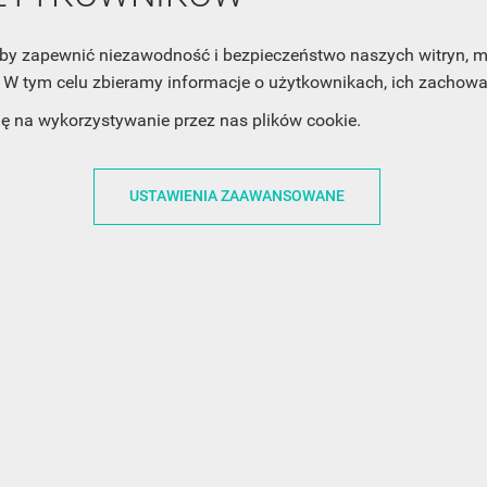
Twoją prywatność, zobacz Politykę Prywatności.
, aby zapewnić niezawodność i bezpieczeństwo naszych witryn,
W tym celu zbieramy informacje o użytkownikach, ich zachowan
dę na wykorzystywanie przez nas plików cookie.
USTAWIENIA ZAAWANSOWANE
ACJE
OBSŁUGA KLIENTA
WSPÓŁPRA
ZWROTY I WYMIANY
DLA FIRM
N KODÓW
PŁATNOŚCI I DOSTAWY
DLA GRAFIKÓW
CH
ŚLEDZENIE PRZESYŁKI
DOŁĄCZ DO NAS
N
FAQ
NASZE SOCIAL 
PRYWATNOŚCI
KONTAKT Z NAMI
N NEWSLETTERA