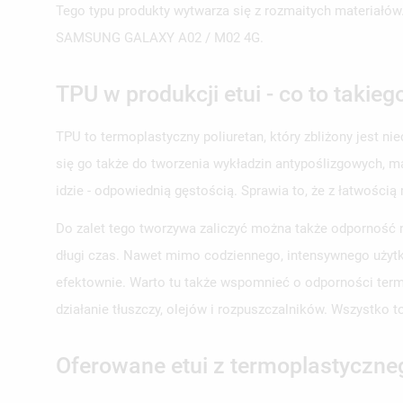
Tego typu produkty wytwarza się z rozmaitych materiałów
SAMSUNG GALAXY A02 / M02 4G.
TPU w produkcji etui - co to takieg
TPU to termoplastyczny poliuretan, który zbliżony jest ni
się go także do tworzenia wykładzin antypoślizgowych, m
idzie - odpowiednią gęstością. Sprawia to, że z łatwością
Do zalet tego tworzywa zaliczyć można także odporność n
długi czas. Nawet mimo codziennego, intensywnego użytk
efektownie. Warto tu także wspomnieć o odporności termo
działanie tłuszczy, olejów i rozpuszczalników. Wszystko to 
Oferowane etui z termoplastyczne