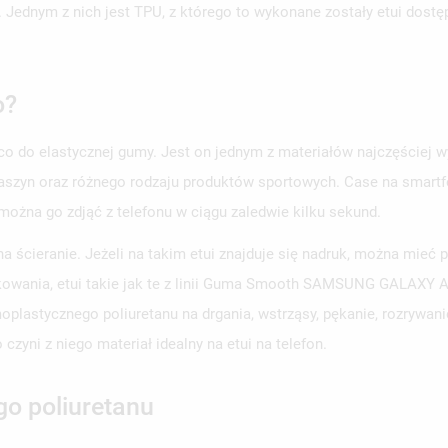
. Jednym z nich jest TPU, z którego to wykonane zostały etui dost
o?
eco do elastycznej gumy. Jest on jednym z materiałów najczęściej w
aszyn oraz różnego rodzaju produktów sportowych. Case na smartfo
 można go zdjąć z telefonu w ciągu zaledwie kilku sekund.
a ścieranie. Jeżeli na takim etui znajduje się nadruk, można mieć
owania, etui takie jak te z linii Guma Smooth SAMSUNG GALAXY A0
plastycznego poliuretanu na drgania, wstrząsy, pękanie, rozrywan
czyni z niego materiał idealny na etui na telefon.
go poliuretanu