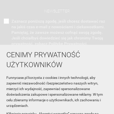
NEWSLETTER
Zaznacz poniższą zgodę, jeśli chcesz dostawać raz
na jakiś czas e-mail z nowościami i ciekawostkami.
Pamiętaj, że zawsze możesz cofnąć swoją zgodę.
Jeśli chciałbyś dowiedzieć się jak chronimy Twoją
prywatność, zobacz Politykę Prywatności.
CENIMY PRYWATNOŚĆ
UŻYTKOWNIKÓW
Funnycase.pl korzysta z cookies i innych technologii, aby
INFORMACJA O SKLEPIE

zapewnić niezawodność i bezpieczeństwo naszych witryn,
mierzyć ich wydajność, zapewniać spersonalizowane
INFORMACJE

doświadczenia zakupowe i spersonalizowane reklamy. W tym
celu zbieramy informacje o użytkownikach, ich zachowaniu i
OBSŁUGA KLIENTA

urządzeniach.
WSPÓŁPRACA

Kliknięcie przycisku „Akceptuj wszystko” oznacza zgodę na