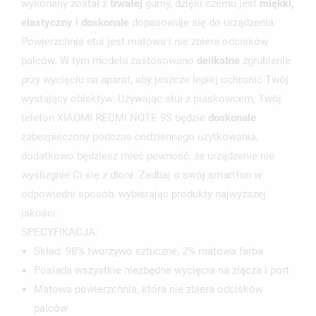
wykonany został z
trwałej
gumy, dzięki czemu jest
miękki,
elastyczny
i
doskonale
dopasowuje się do urządzenia.
UTWÓRZ LISTĘ ŻYCZEŃ
Powierzchnia etui jest matowa i nie zbiera odcisków
ZALOGUJ SIĘ
palców. W tym modelu zastosowano
delikatne
zgrubienie
NAZWA LISTY ŻYCZEŃ
przy wycięciu na aparat, aby jeszcze lepiej ochronić Twój
MUSISZ BYĆ ZALOGOWANY BY ZAPISAĆ PRODUKTY NA
MOJE LISTY ŻYCZEŃ
SWOJEJ LIŚCIE ŻYCZEŃ.
wystający obiektyw. Używając etui z piaskowcem, Twój
telefon XIAOMI REDMI NOTE 9S będzie
doskonale
UTWÓRZ NOWĄ LISTĘ
add_circle_outline
zabezpieczony podczas codziennego użytkowania,
ANULUJ
ZALOGUJ SIĘ
dodatkowo będziesz mieć pewność, że urządzenie nie
ANULUJ
UTWÓRZ LISTĘ ŻYCZEŃ
wyślizgnie Ci się z dłoni. Zadbaj o swój smartfon w
odpowiedni sposób, wybierając produkty najwyższej
jakości.
SPECYFIKACJA:
Skład: 98% tworzywo sztuczne, 2% matowa farba
Posiada wszystkie niezbędne wycięcia na złącza i port
Matowa powierzchnia, która nie zbiera odcisków
palców