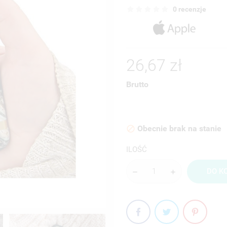
0 recenzje
26,67 zł
Brutto
Obecnie brak na stanie

ILOŚĆ
DO K