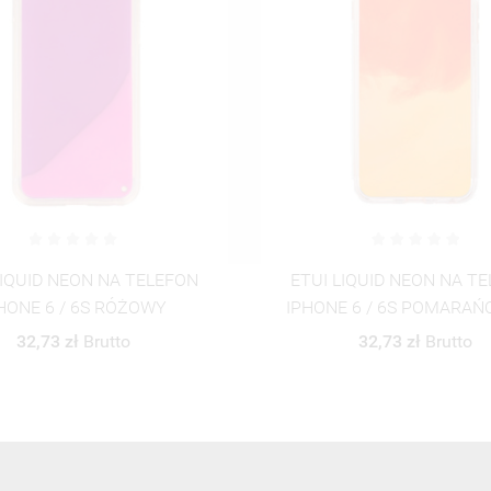
LIQUID NEON NA TELEFON
ETUI LIQUID NEON NA T
E 6 / 6S POMARAŃCZOWY
IPHONE 6 / 6S POMARA
Sassy9
32,73 zł
Brutto
46,06 zł
Brutto