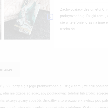
Zachwycający design etui Chi
praktycznością. Dzięki temu, 

się w telefonie, oraz na inne
trzeba śc
ntarze
 6S. łączy się z jego praktycznością. Dzięki temu, że etui posiada
 etui nie trzeba ściągać, aby podładować telefon lub zrobić zdjęci
 charakterystyczny sposób. Umożliwia to wyczucie klawiszy pod palc
nę, ale również nie utrudnia korzystania z telefonu. W dzisiejsz