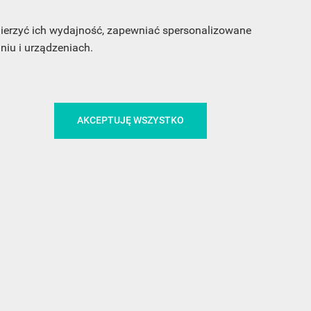
 mierzyć ich wydajność, zapewniać spersonalizowane
iu i urządzeniach.
CA
ŚLEDŹ NAS NA FACEBOOKU
AKCEPTUJĘ WSZYSTKO
!
MEDIA