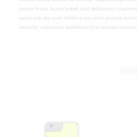
każdym kroku. Są one jednak dość delikatnymi urządzen
ważne jest, aby nosić telefon w etui, które pomoże zminim
niezwykle szykownym dodatkiem, który pozwala wyróżnić 
INN
UT
ZA
NA
MU
MO
ŻY