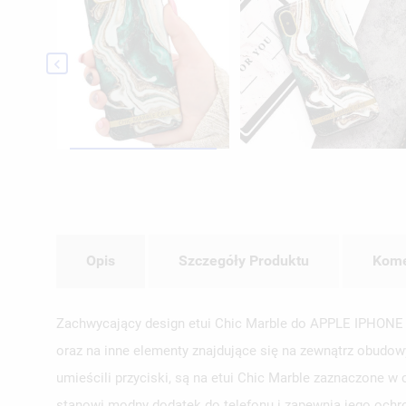

Opis
Szczegóły Produktu
Kome
Zachwycający design etui Chic Marble do APPLE IPHONE 6 /
oraz na inne elementy znajdujące się na zewnątrz obudowy,
umieścili przyciski, są na etui Chic Marble zaznaczone w
stanowi modny dodatek do telefonu i zapewnia jego ochro