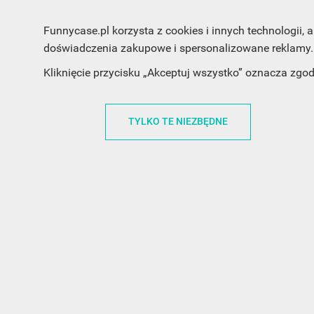
Funnycase.pl korzysta z cookies i innych technologii
doświadczenia zakupowe i spersonalizowane reklamy. 
INFORMACJA O SKLEPIE
INFORM
Kliknięcie przycisku „Akceptuj wszystko” oznacza zgo
FunnyCase.pl
O MARCE
Trudna 13
REGULAMI
TYLKO TE NIEZBĘDNE
32-700 Bochnia
RABATOWY
Polska
REGULAMI
office@funnycase.pl
POLITYKA 
+48574304204
COOKIES
REGULAMI
KLAUZULA
WYPISANIE
PROMOCJE