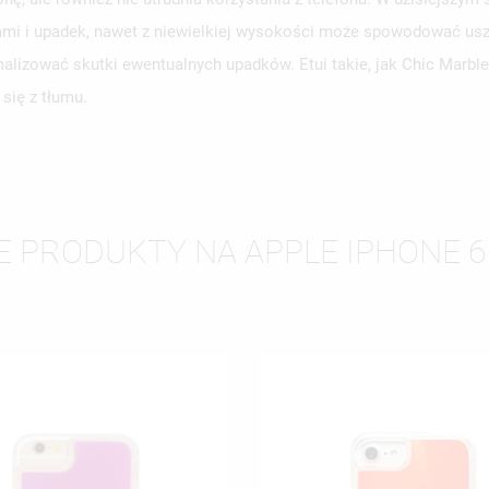
iami i upadek, nawet z niewielkiej wysokości może spowodować us
alizować skutki ewentualnych upadków. Etui takie, jak Chic Marble, 
się z tłumu.
E PRODUKTY NA APPLE IPHONE 6 
WÓRZ LISTĘ ŻYCZEŃ
LOGUJ SIĘ
ZWA LISTY ŻYCZEŃ
SISZ BYĆ ZALOGOWANY BY ZAPISAĆ PRODUKTY NA SWOJEJ LIŚCIE
JE LISTY ŻYCZEŃ
CZEŃ.
UTWÓRZ NOWĄ L
add_circle_outline
ANULUJ
ZALOGUJ SIĘ
ANULUJ
UTWÓRZ LISTĘ ŻYCZEŃ