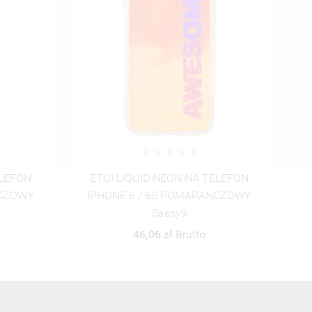
ELEFON
ETUI LIQUID NEON NA TELEFON
ŃCZOWY
IPHONE 6 / 6S ZIELONY
I
JohnnyBravo105
46,06 zł
Brutto