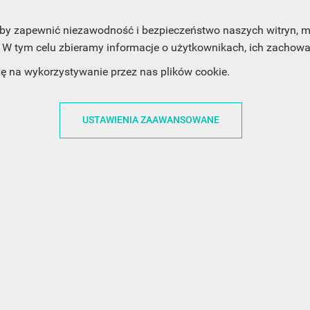
, aby zapewnić niezawodność i bezpieczeństwo naszych witryn,
W tym celu zbieramy informacje o użytkownikach, ich zachowan
ACJE
OBSŁUGA KLIENTA
WSPÓŁPRA
dę na wykorzystywanie przez nas plików cookie.
ZWROTY I WYMIANY
DLA FIRM
N KODÓW
PŁATNOŚCI I DOSTAWY
DLA GRAFIKÓW
USTAWIENIA ZAAWANSOWANE
CH
ŚLEDZENIE PRZESYŁKI
DOŁĄCZ DO NAS
N
FAQ
NASZE SOCIAL 
PRYWATNOŚCI
KONTAKT Z NAMI
N NEWSLETTERA
 EOG
 Z NEWSLETTERA