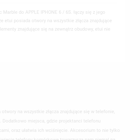
c Marble do APPLE IPHONE 6 / 6S. łączy się z jego
że etui posiada otwory na wszystkie złącza znajdujące
 elementy znajdujące się na zewnątrz obudowy, etui nie
 otwory na wszystkie złącza znajdujące się w telefonie,
e. Dodatkowo miejsca, gdzie projektanci telefonu
ami, oraz ułatwia ich wciśnięcie. Akcesorium to nie tylko
ym świecie telefony komórkowe towarzyszą nam niemal na