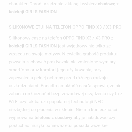
charakter. Chroń urządzenie z klasą i wybierz
obudowę z
kolekcji GIRLS FASHION
.
SILIKONOWE ETUI NA TELEFON OPPO FIND X3 / X3 PRO
UTWÓRZ LISTĘ ŻYCZEŃ
ZALOGUJ SIĘ
Silikonowy case na telefon OPPO FIND X3 / X3 PRO z
kolekcji GIRLS FASHION
jest wyjątkowy nie tylko ze
NAZWA LISTY ŻYCZEŃ
MUSISZ BYĆ ZALOGOWANY BY ZAPISAĆ PRODUKTY NA
MOJE LISTY ŻYCZEŃ
względu na swoje motywy. Niewielka grubość produktu
SWOJEJ LIŚCIE ŻYCZEŃ.
pozwala zachować praktycznie nie zmienione wymiary
UTWÓRZ NOWĄ LISTĘ
add_circle_outline
smartfona oraz komfort jego użytkowania, przy
ANULUJ
ZALOGUJ SIĘ
zapewnieniu pełnej ochrony przed różnego rodzaju
ANULUJ
UTWÓRZ LISTĘ ŻYCZEŃ
uszkodzeniami. Ponadto smukłość case’a sprawia, że nie
zaburza on łączności bezprzewodowej urządzenia czy to z
Wi-Fi czy tak bardzo popularnej technologii NFC
niezbędnej do płacenia w sklepie. Nie ma konieczności
wyjmowania
telefonu z obudowy
aby je naładować czy
posłuchać muzyki ponieważ etui posiada wszelkie