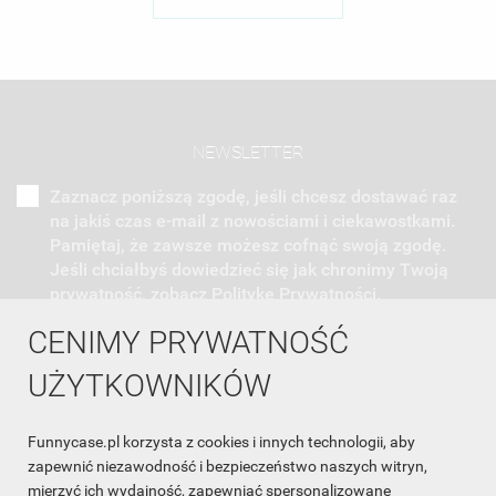
NEWSLETTER
Zaznacz poniższą zgodę, jeśli chcesz dostawać raz
na jakiś czas e-mail z nowościami i ciekawostkami.
Pamiętaj, że zawsze możesz cofnąć swoją zgodę.
Jeśli chciałbyś dowiedzieć się jak chronimy Twoją
prywatność, zobacz Politykę Prywatności.
CENIMY PRYWATNOŚĆ
UŻYTKOWNIKÓW
Funnycase.pl korzysta z cookies i innych technologii, aby
INFORMACJA O SKLEPIE

zapewnić niezawodność i bezpieczeństwo naszych witryn,
mierzyć ich wydajność, zapewniać spersonalizowane